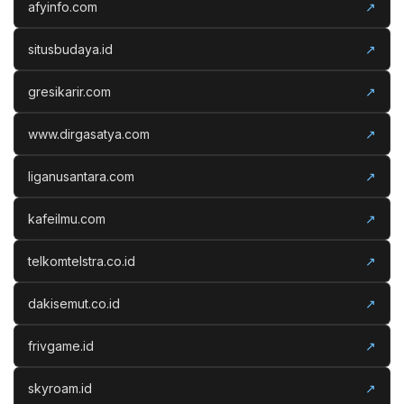
afyinfo.com
↗
situsbudaya.id
↗
gresikarir.com
↗
www.dirgasatya.com
↗
liganusantara.com
↗
kafeilmu.com
↗
telkomtelstra.co.id
↗
dakisemut.co.id
↗
frivgame.id
↗
skyroam.id
↗