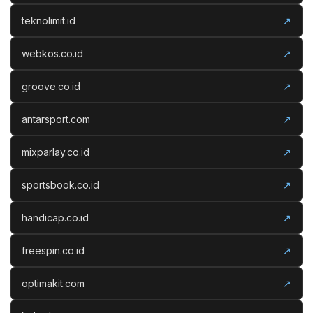
teknolimit.id
↗
webkos.co.id
↗
groove.co.id
↗
antarsport.com
↗
mixparlay.co.id
↗
sportsbook.co.id
↗
handicap.co.id
↗
freespin.co.id
↗
optimakit.com
↗