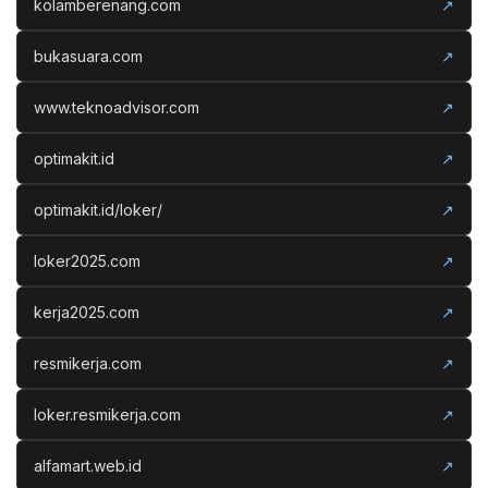
kolamberenang.com
↗
bukasuara.com
↗
www.teknoadvisor.com
↗
optimakit.id
↗
optimakit.id/loker/
↗
loker2025.com
↗
kerja2025.com
↗
resmikerja.com
↗
loker.resmikerja.com
↗
alfamart.web.id
↗