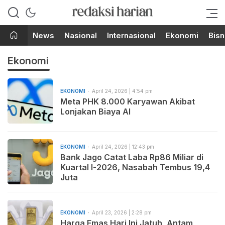
Berita Terupdate dari Redaksi
RedaksiHarian.com
Harian!
News
Nasional
Internasional
Ekonomi
Bisn
Ekonomi
EKONOMI
April 24, 2026 | 4:54 pm
Meta PHK 8.000 Karyawan Akibat
Lonjakan Biaya AI
EKONOMI
April 24, 2026 | 12:43 pm
Bank Jago Catat Laba Rp86 Miliar di
Kuartal I-2026, Nasabah Tembus 19,4
Juta
EKONOMI
April 23, 2026 | 2:28 pm
Harga Emas Hari Ini Jatuh, Antam