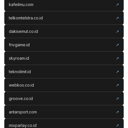
kafeilmu.com
↗
telkomtelstra.co.id
↗
dakisemut.co.id
↗
frivgame.id
↗
skyroam.id
↗
teknolimit.id
↗
webkos.co.id
↗
groove.co.id
↗
antarsport.com
↗
mixparlay.co.id
↗