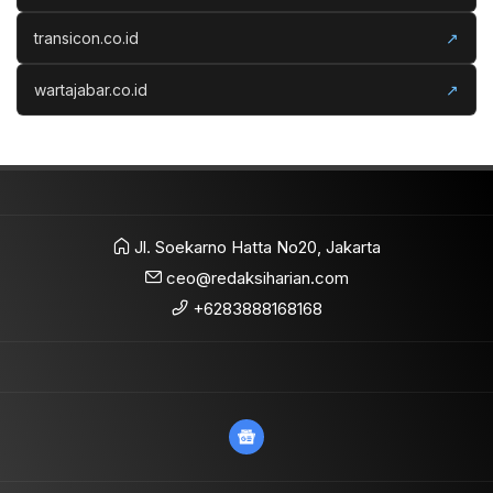
transicon.co.id
↗
wartajabar.co.id
↗
Jl. Soekarno Hatta No20, Jakarta
ceo@redaksiharian.com
+6283888168168