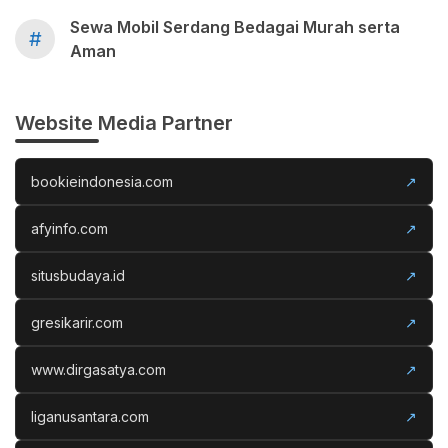
Sewa Mobil Serdang Bedagai Murah serta
#
Aman
Website Media Partner
bookieindonesia.com
↗
afyinfo.com
↗
situsbudaya.id
↗
gresikarir.com
↗
www.dirgasatya.com
↗
liganusantara.com
↗