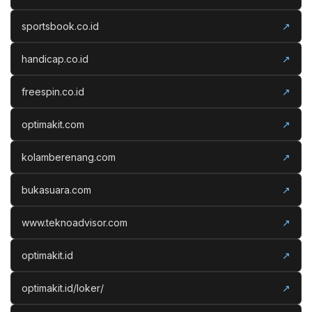
sportsbook.co.id
↗
handicap.co.id
↗
freespin.co.id
↗
optimakit.com
↗
kolamberenang.com
↗
bukasuara.com
↗
www.teknoadvisor.com
↗
optimakit.id
↗
optimakit.id/loker/
↗