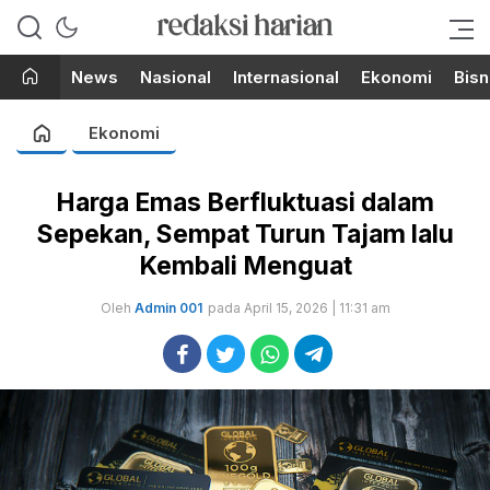
Berita Terupdate dari Redaksi
RedaksiHarian.com
Harian!
News
Nasional
Internasional
Ekonomi
Bisn
Ekonomi
Harga Emas Berfluktuasi dalam
Sepekan, Sempat Turun Tajam lalu
Kembali Menguat
Oleh
Admin 001
pada April 15, 2026 | 11:31 am