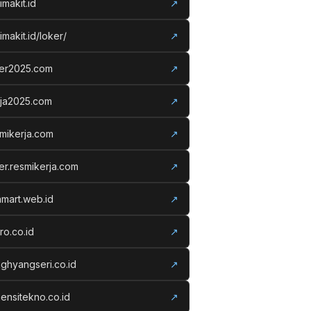
imakit.id
↗
imakit.id/loker/
↗
ker2025.com
↗
rja2025.com
↗
mikerja.com
↗
er.resmikerja.com
↗
amart.web.id
↗
ro.co.id
↗
ghyangseri.co.id
↗
ensitekno.co.id
↗