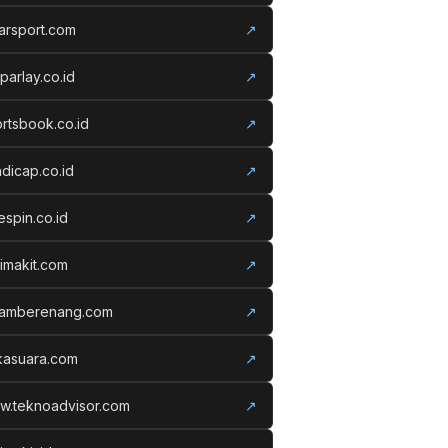
arsport.com
↗
parlay.co.id
↗
rtsbook.co.id
↗
dicap.co.id
↗
espin.co.id
↗
imakit.com
↗
lamberenang.com
↗
kasuara.com
↗
w.teknoadvisor.com
↗