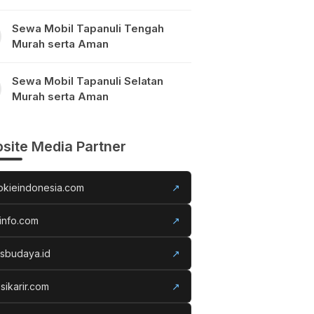
Sewa Mobil Tapanuli Tengah
Murah serta Aman
Sewa Mobil Tapanuli Selatan
Murah serta Aman
site Media Partner
okieindonesia.com
↗
info.com
↗
usbudaya.id
↗
sikarir.com
↗