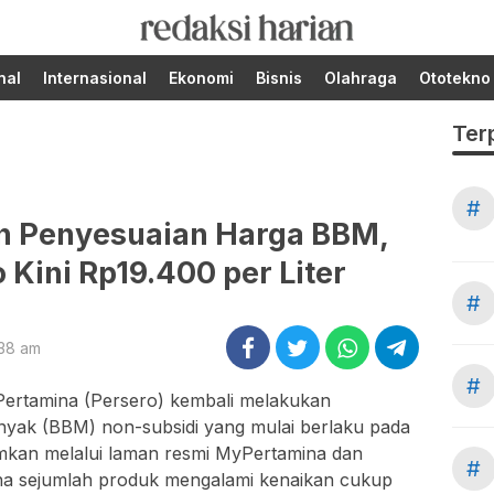
Berita Terupdate dari
RedaksiHarian.com
Redaksi Harian!
nal
Internasional
Ekonomi
Bisnis
Olahraga
Ototekno
Ter
#
n Penyesuaian Harga BBM,
Kini Rp19.400 per Liter
#
:38 am
#
ertamina (Persero) kembali melakukan
yak (BBM) non-subsidi yang mulai berlaku pada
mumkan melalui laman resmi MyPertamina dan
#
ena sejumlah produk mengalami kenaikan cukup