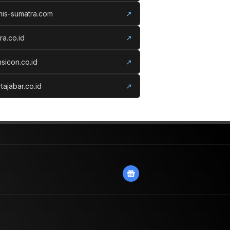
nis-sumatra.com
↗
ora.co.id
↗
nsicon.co.id
↗
tajabar.co.id
↗