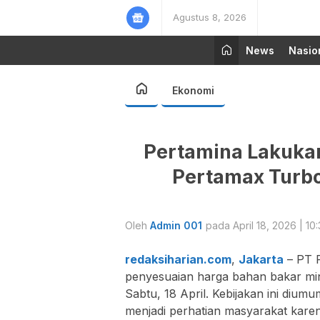
Agustus 8, 2026
News
Nasio
Ekonomi
Pertamina Lakuka
Pertamax Turbo 
Oleh
Admin 001
pada April 18, 2026 | 10
redaksiharian.com
,
Jakarta
– PT P
penyesuaian harga bahan bakar min
Sabtu, 18 April. Kebijakan ini diu
menjadi perhatian masyarakat kar