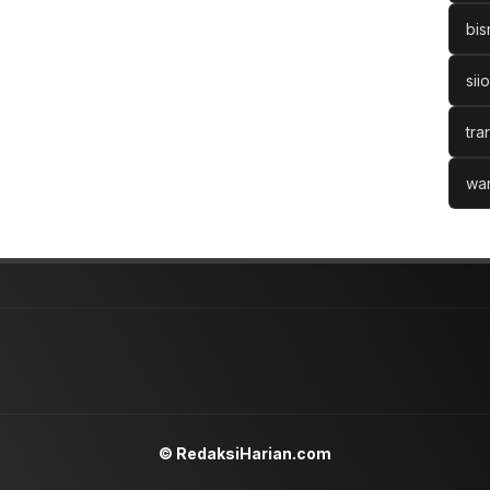
bis
sii
tra
war
© RedaksiHarian.com