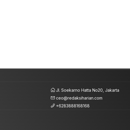
Jl. Soekarno Hatta No20, Jakarta
ceo@redaksiharian.com
+6283888168168