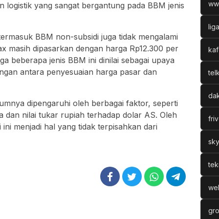
ww
an logistik yang sangat bergantung pada BBM jenis
lig
ermasuk BBM non-subsidi juga tidak mengalami
max masih dipasarkan dengan harga Rp12.300 per
kaf
a beberapa jenis BBM ini dinilai sebagai upaya
ngan antara penyesuaian harga pasar dan
tel
dak
mnya dipengaruhi oleh berbagai faktor, seperti
 dan nilai tukar rupiah terhadap dolar AS. Oleh
fri
ini menjadi hal yang tidak terpisahkan dari
sky
tek
web
gro