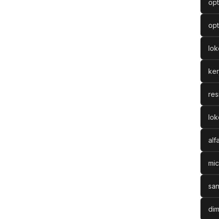
opt
opt
lo
ke
res
lok
alf
mic
san
dim