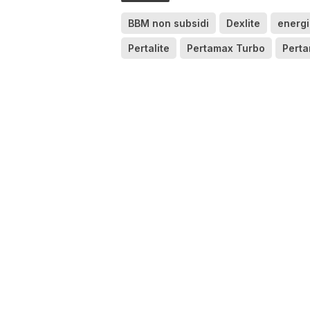
BBM non subsidi
Dexlite
energi
Pertalite
Pertamax Turbo
Perta