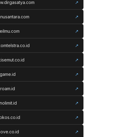
w.dirgasatya.com
↗
anusantara.com
↗
eilmu.com
↗
komtelstra.co.id
↗
isemut.co.id
↗
vgame.id
↗
roam.id
↗
nolimit.id
↗
kos.co.id
↗
ove.co.id
↗