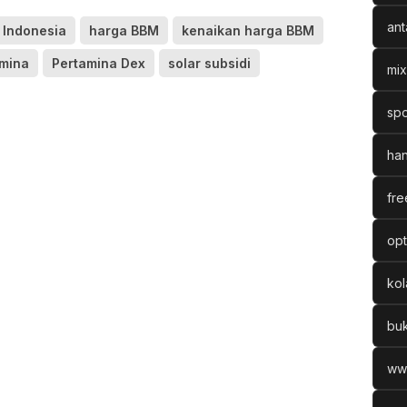
ant
 Indonesia
harga BBM
kenaikan harga BBM
mina
Pertamina Dex
solar subsidi
mix
spo
han
fre
opt
ko
bu
ww