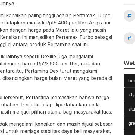
lumnya.
#
i kenaikan paling tinggi adalah Pertamax Turbo.
ditetapkan menjadi Rp19.400 per liter. Angka ini
gkan dengan harga pada Maret lalu yang masih
r. Kenaikan ini menjadikan Pertamax Turbo sebagai
#
gi di antara produk Pertamina saat ini.
 lainnya seperti Dexlite juga mengalami
Web
al dengan harga Rp23.600 per liter, naik dari
entara itu, Pertamina Dex turut mengalami
r, dibandingkan harga bulan Maret yang berada di
bo
afy
i tersebut, Pertamina memastikan bahwa harga
ubahan. Pertalite tetap dipertahankan pada
sit
masih menjadi pilihan utama bagi masyarakat luas.
gre
 tidak mengalami kenaikan dan masih dijual sebesar
mbil untuk menjaga stabilitas daya beli masyarakat,