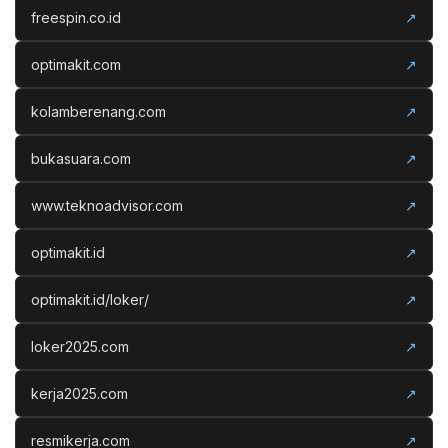
freespin.co.id
↗
optimakit.com
↗
kolamberenang.com
↗
bukasuara.com
↗
www.teknoadvisor.com
↗
optimakit.id
↗
optimakit.id/loker/
↗
loker2025.com
↗
kerja2025.com
↗
resmikerja.com
↗