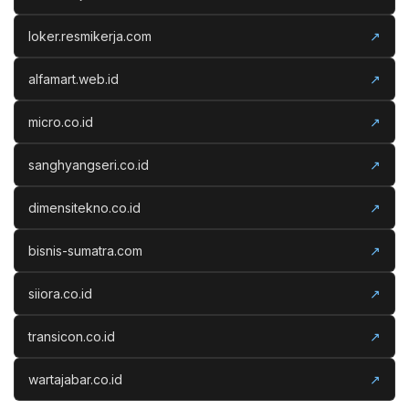
loker.resmikerja.com
↗
alfamart.web.id
↗
micro.co.id
↗
sanghyangseri.co.id
↗
dimensitekno.co.id
↗
bisnis-sumatra.com
↗
siiora.co.id
↗
transicon.co.id
↗
wartajabar.co.id
↗