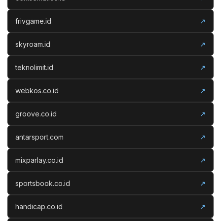
frivgame.id
↗
skyroam.id
↗
teknolimit.id
↗
webkos.co.id
↗
groove.co.id
↗
antarsport.com
↗
mixparlay.co.id
↗
sportsbook.co.id
↗
handicap.co.id
↗