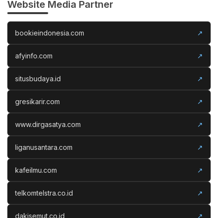
Website Media Partner
bookieindonesia.com
↗
afyinfo.com
↗
situsbudaya.id
↗
gresikarir.com
↗
www.dirgasatya.com
↗
liganusantara.com
↗
kafeilmu.com
↗
telkomtelstra.co.id
↗
dakisemut.co.id
↗