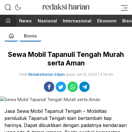
Berita Terupdate dari Redaksi
RedaksiHarian.com
Harian!
News
Nasional
Internasional
Ekonomi
Bisn
Bisnis
Sewa Mobil Tapanuli Tengah Murah
serta Aman
Oleh
Redaksiharian 24jam
pada Juli 15, 2023 | 3:14 am
Jasa Sewa Mobil Tapanuli Tengah – Mobilitas
penduduk Tapanuli Tengah kian bertambah tiap
harinya. Dapat dibuktikan dengan padatnya kendaraan