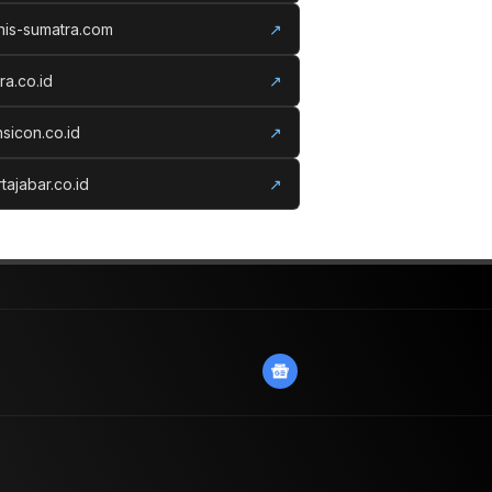
nis-sumatra.com
↗
ora.co.id
↗
nsicon.co.id
↗
tajabar.co.id
↗