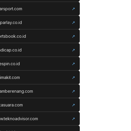
arsport.com
↗
parlay.co.id
↗
rtsbook.co.id
↗
dicap.co.id
↗
espin.co.id
↗
imakit.com
↗
lamberenang.com
↗
kasuara.com
↗
w.teknoadvisor.com
↗