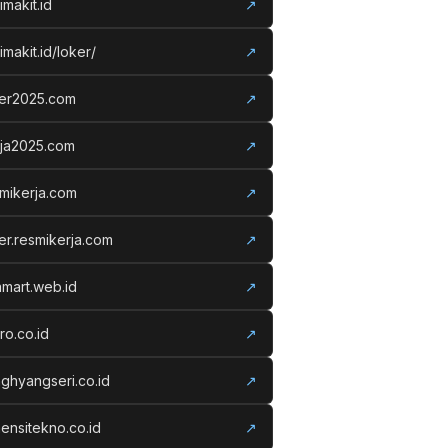
imakit.id
↗
imakit.id/loker/
↗
ker2025.com
↗
rja2025.com
↗
mikerja.com
↗
er.resmikerja.com
↗
amart.web.id
↗
ro.co.id
↗
ghyangseri.co.id
↗
ensitekno.co.id
↗