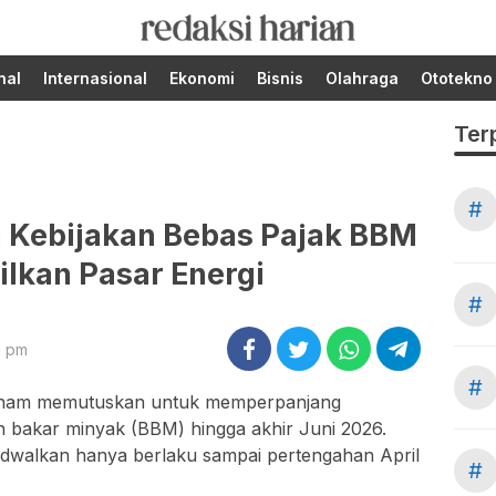
Berita Terupdate dari
RedaksiHarian.com
Redaksi Harian!
nal
Internasional
Ekonomi
Bisnis
Olahraga
Ototekno
Ter
#
 Kebijakan Bebas Pajak BBM
ilkan Pasar Energi
#
1 pm
#
tnam
memutuskan untuk memperpanjang
 bakar minyak (BBM) hingga akhir Juni 2026.
jadwalkan hanya berlaku sampai pertengahan April
#