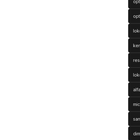
opt
opt
lo
ke
res
lok
alf
mic
san
dim