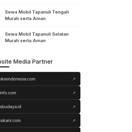
Sewa Mobil Tapanuli Tengah
Murah serta Aman
Sewa Mobil Tapanuli Selatan
Murah serta Aman
site Media Partner
okieindonesia.com
↗
info.com
↗
usbudaya.id
↗
sikarir.com
↗