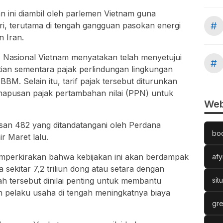
n ini diambil oleh parlemen Vietnam guna
#
eri, terutama di tengah gangguan pasokan energi
an
Iran
.
s Nasional Vietnam menyatakan telah menyetujui
#
an sementara pajak perlindungan lingkungan
BM. Selain itu, tarif pajak tersebut diturunkan
hapusan pajak pertambahan nilai (PPN) untuk
Web
usan 482 yang ditandatangani oleh Perdana
bo
r Maret lalu.
perkirakan bahwa kebijakan ini akan berdampak
afy
ekitar 7,2 triliun dong atau setara dengan
kah tersebut dinilai penting untuk membantu
sit
 pelaku usaha di tengah meningkatnya biaya
gre