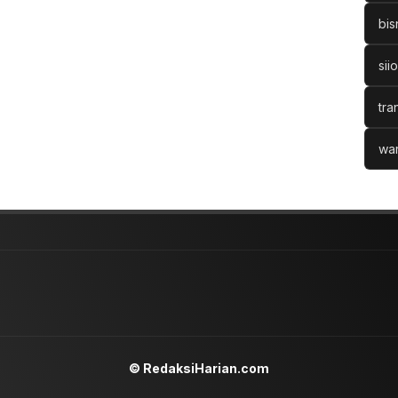
bis
sii
tra
war
© RedaksiHarian.com