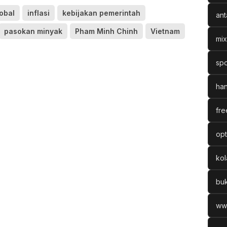
obal
inflasi
kebijakan pemerintah
ant
pasokan minyak
Pham Minh Chinh
Vietnam
mix
spo
han
fre
opt
ko
bu
ww