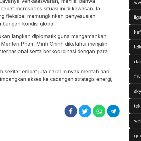
Lavanya Venkateswaran
, menilai bahwa
ww
epat merespons situasi ini di kawasan. Ia
g fleksibel memungkinkan penyesuaian
lig
mbangan kondisi global.
kaf
elakukan langkah diplomatik guna mengamankan
Menteri Pham Minh Chinh diketahui menjalin
tel
nternasional serta berkoordinasi dengan para
dak
h sekitar empat juta barel minyak mentah dari
fri
imbangkan akses ke cadangan strategis energi,
sky
tek
web
gro