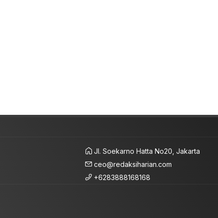
Jl. Soekarno Hatta No20, Jakarta
ceo@redaksiharian.com
+6283888168168