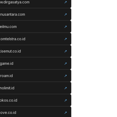
w.dirgasatya.com
↗
anusantara.com
↗
eilmu.com
↗
komtelstra.co.id
↗
isemut.co.id
↗
vgame.id
↗
roam.id
↗
nolimit.id
↗
kos.co.id
↗
ove.co.id
↗