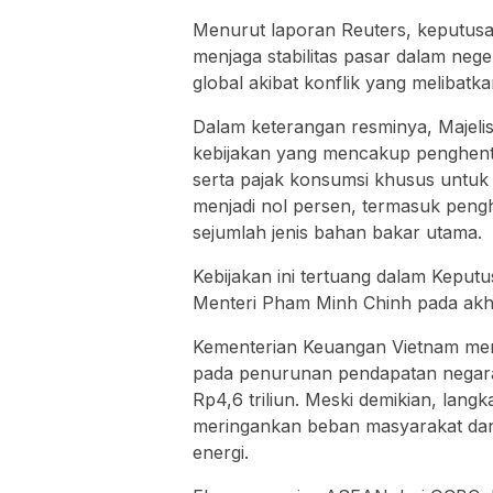
Menurut laporan
Reuters
, keputusa
menjaga stabilitas pasar dalam neg
global akibat konflik yang melibatk
Dalam keterangan resminya, Majeli
kebijakan yang mencakup penghenti
serta pajak konsumsi khusus untuk B
menjadi nol persen, termasuk peng
sejumlah jenis bahan bakar utama.
Kebijakan ini tertuang dalam Keput
Menteri
Pham Minh Chinh
pada akhi
Kementerian Keuangan Vietnam mem
pada penurunan pendapatan negara s
Rp4,6 triliun. Meski demikian, lang
meringankan beban masyarakat dan
energi.