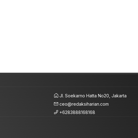
Jl. Soekarno Hatta No20, Jakarta
ceo@redaksiharian.com
+6283888168168