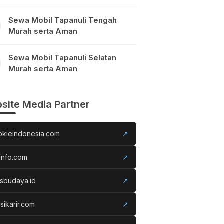
Sewa Mobil Tapanuli Tengah
Murah serta Aman
Sewa Mobil Tapanuli Selatan
Murah serta Aman
site Media Partner
okieindonesia.com
↗
info.com
↗
usbudaya.id
↗
sikarir.com
↗