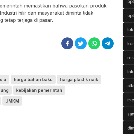
opt
pemerintah memastikan bahwa pasokan produk
Industri hilir dan masyarakat diminta tidak
opt
 tetap terjaga di pasar.
lo
ke
res
lok
sia
harga bahan baku
harga plastik naik
alf
ubung
kebijakan pemerintah
mic
UMKM
san
dim