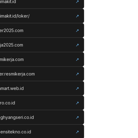
imakit.id
↗
imakit.id/loker/
↗
ker2025.com
↗
rja2025.com
↗
mikerja.com
↗
er.resmikerja.com
↗
amart.web.id
↗
ro.co.id
↗
ghyangseri.co.id
↗
ensitekno.co.id
↗