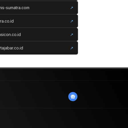
nis-sumatra.com
↗
ora.co.id
↗
nsicon.co.id
↗
tajabar.co.id
↗