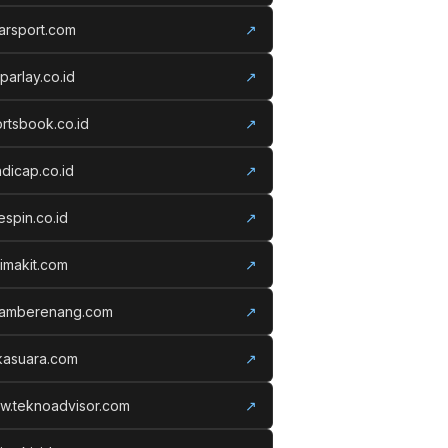
arsport.com
↗
parlay.co.id
↗
rtsbook.co.id
↗
dicap.co.id
↗
espin.co.id
↗
imakit.com
↗
lamberenang.com
↗
kasuara.com
↗
w.teknoadvisor.com
↗