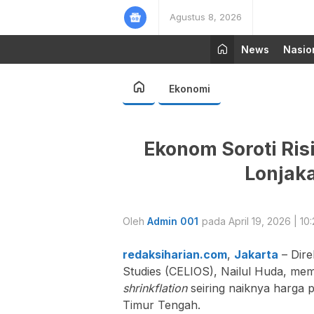
Agustus 8, 2026
News
Nasio
Ekonomi
Ekonom Soroti Risi
Lonjaka
Oleh
Admin 001
pada April 19, 2026 | 10
redaksiharian.com
,
Jakarta
– Dire
Studies
(CELIOS),
Nailul Huda
, mem
shrinkflation
seiring naiknya harga p
Timur Tengah.