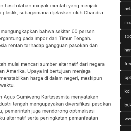
n hasil olahan minyak mentah yang menjadi
ant
 plastik, sebagaimana dijelaskan oleh
Chandra
mix
mengungkapkan bahwa sekitar 60 persen
spo
ergantung pada impor dari Timur Tengah.
esia rentan terhadap gangguan pasokan dan
han
tah mulai mencari sumber alternatif dari negara
fre
 dan Amerika. Upaya ini bertujuan menjaga
opt
menstabilkan harga di dalam negeri, meskipun
waktu.
ko
an
Agus Gumiwang Kartasasmita
menyatakan
ustri tengah mengupayakan diversifikasi pasokan
bu
itu, pemerintah juga mendorong optimalisasi
 alternatif serta peningkatan pemanfaatan
ww