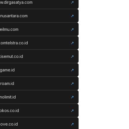
w.dirgasatya.com
↗
anusantara.com
↗
eilmu.com
↗
komtelstra.co.id
↗
isemut.co.id
↗
vgame.id
↗
roam.id
↗
nolimit.id
↗
kos.co.id
↗
ove.co.id
↗