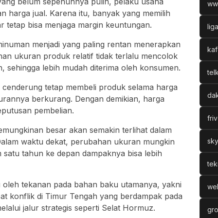
yang belum sepenuhnya pulih, pelaku usaha
ww
kan harga jual. Karena itu, banyak yang memilih
 produk agar tetap bisa menjaga margin keuntungan.
lig
minuman menjadi yang paling rentan menerapkan
kaf
ahan ukuran produk relatif tidak terlalu mencolok
n, sehingga lebih mudah diterima oleh konsumen.
tel
enderung tetap membeli produk selama harga
dak
ukurannya berkurang. Dengan demikian, harga
eputusan pembelian.
fri
kemungkinan besar akan semakin terlihat dalam
Dalam waktu dekat, perubahan ukuran mungkin
sky
lam satu tahun ke depan dampaknya bisa lebih
tek
icu oleh tekanan pada bahan baku utamanya, yakni
web
bat konflik di Timur Tengah yang berdampak pada
elalui jalur strategis seperti Selat Hormuz.
gro