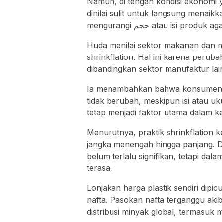
Namun, di tengah kondisi ekonomi 
dinilai sulit untuk langsung menaik
mengurangi حجم atau isi
Huda menilai sektor makanan dan 
shrinkflation. Hal ini karena perub
dibandingkan sektor manufaktur lai
Ia menambahkan bahwa konsumen c
tidak berubah, meskipun isi atau 
tetap menjadi faktor utama dalam k
Menurutnya, praktik shrinkflation 
jangka menengah hingga panjang. 
belum terlalu signifikan, tetapi da
terasa.
Lonjakan harga plastik sendiri dip
nafta. Pasokan nafta terganggu aki
distribusi minyak global, termasuk m