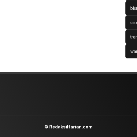
bis
sii
tra
war
© RedaksiHarian.com