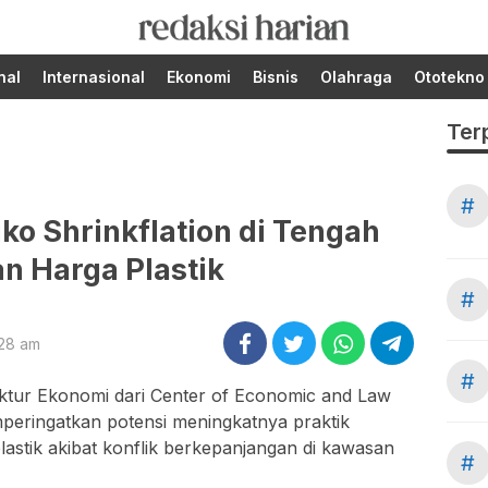
Berita Terupdate dari
RedaksiHarian.com
Redaksi Harian!
nal
Internasional
Ekonomi
Bisnis
Olahraga
Ototekno
Ter
#
ko Shrinkflation di Tengah
n Harga Plastik
#
:28 am
#
ktur Ekonomi dari
Center of Economic and Law
peringatkan potensi meningkatnya praktik
lastik akibat konflik berkepanjangan di kawasan
#