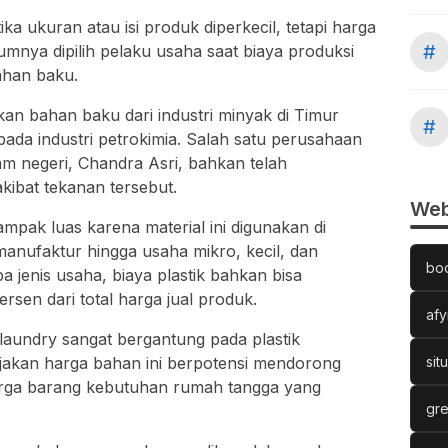
ka ukuran atau isi produk diperkecil, tetapi harga
#
mumnya dipilih pelaku usaha saat biaya produksi
bahan baku.
n bahan baku dari industri minyak di Timur
#
ada industri petrokimia. Salah satu perusahaan
am negeri,
Chandra Asri
, bahkan telah
kibat tekanan tersebut.
Web
pak luas karena material ini digunakan di
 manufaktur hingga usaha mikro, kecil, dan
bo
enis usaha, biaya plastik bahkan bisa
sen dari total harga jual produk.
afy
 laundry sangat bergantung pada plastik
jakan harga bahan ini berpotensi mendorong
sit
rga barang kebutuhan rumah tangga yang
gre