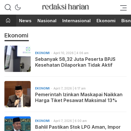
Berita Terupdate dari Redaksi
RedaksiHarian.com
Harian!
News
Nasional
Internasional
Ekonomi
Bisn
Ekonomi
EKONOMI
April 10, 2026 | 4:06 am
Sebanyak 58,32 Juta Peserta BPJS
Kesehatan Dilaporkan Tidak Aktif
EKONOMI
April 7, 2026 | 6:17 am
Pemerintah Izinkan Maskapai Naikkan
Harga Tiket Pesawat Maksimal 13%
EKONOMI
April 7, 2026 | 6:00 am
Bahlil Pastikan Stok LPG Aman, Impor