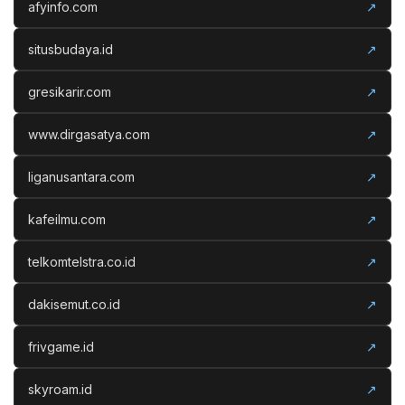
afyinfo.com
↗
situsbudaya.id
↗
gresikarir.com
↗
www.dirgasatya.com
↗
liganusantara.com
↗
kafeilmu.com
↗
telkomtelstra.co.id
↗
dakisemut.co.id
↗
frivgame.id
↗
skyroam.id
↗