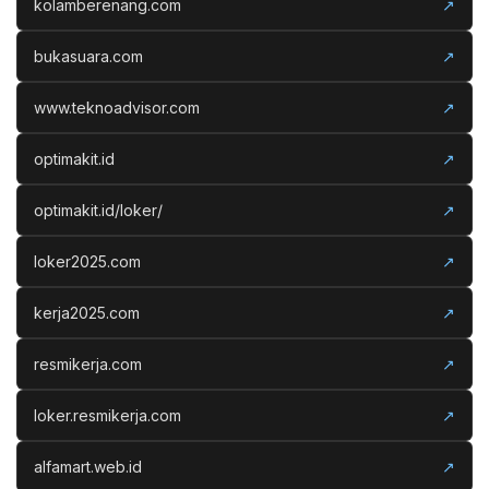
kolamberenang.com
↗
bukasuara.com
↗
www.teknoadvisor.com
↗
optimakit.id
↗
optimakit.id/loker/
↗
loker2025.com
↗
kerja2025.com
↗
resmikerja.com
↗
loker.resmikerja.com
↗
alfamart.web.id
↗