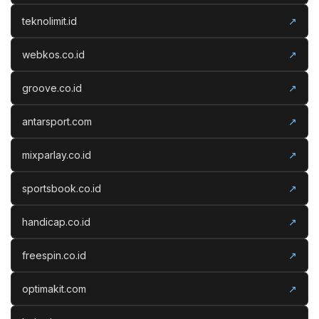
teknolimit.id
↗
webkos.co.id
↗
groove.co.id
↗
antarsport.com
↗
mixparlay.co.id
↗
sportsbook.co.id
↗
handicap.co.id
↗
freespin.co.id
↗
optimakit.com
↗