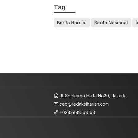
Tag
Berita Hari Ini
Berita Nasional
I
Jl. Soekarno Hatta No20, Jakarta
ceo@redaksiharian.com
+6283888168168