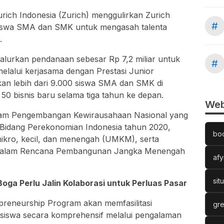
rich Indonesia (Zurich) menggulirkan Zurich
#
siswa SMA dan SMK untuk mengasah talenta
.
alurkan pendanaan sebesar Rp 7,2 miliar untuk
#
elalui kerjasama dengan Prestasi Junior
an lebih dari 9.000 siswa SMA dan SMK di
50 bisnis baru selama tiga tahun ke depan.
Web
gram Pengembangan Kewirausahaan Nasional yang
 Bidang Perekonomian Indonesia tahun 2020,
bo
ikro, kecil, dan menengah (UMKM), serta
et dalam Rencana Pembangunan Jangka Menengah
afy
sit
oga Perlu Jalin Kolaborasi untuk Perluas Pasar
epreneurship Program akan memfasilitasi
gre
siswa secara komprehensif melalui pengalaman