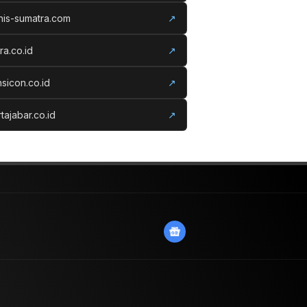
nis-sumatra.com
↗
ora.co.id
↗
nsicon.co.id
↗
tajabar.co.id
↗