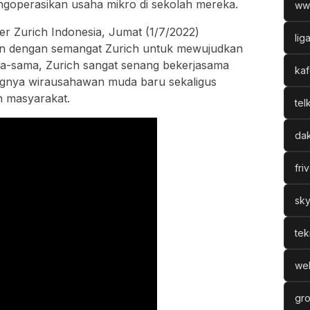
goperasikan usaha mikro di sekolah mereka.
ww
er Zurich Indonesia, Jumat (1/7/2022)
lig
an dengan semangat Zurich untuk mewujudkan
ma-sama, Zurich sangat senang bekerjasama
kaf
nya wirausahawan muda baru sekaligus
h masyarakat.
tel
dak
fri
sky
tek
web
gro