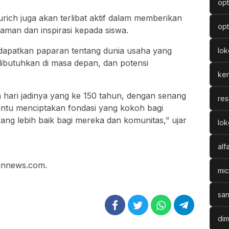
opt
rich juga akan terlibat aktif dalam memberikan
opt
aman dan inspirasi kepada siswa.
dapatkan paparan tentang dunia usaha yang
lo
ibutuhkan di masa depan, dan potensi
ke
 hari jadinya yang ke 150 tahun, dengan senang
res
ntu menciptakan fondasi yang kokoh bagi
ng lebih baik bagi mereka dan komunitas,” ujar
lok
alf
bunnews.com.
mic
san
dim