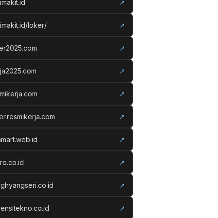
imakit.id
↗
imakit.id/loker/
↗
ker2025.com
↗
rja2025.com
↗
mikerja.com
↗
er.resmikerja.com
↗
amart.web.id
↗
ro.co.id
↗
ghyangseri.co.id
↗
ensitekno.co.id
↗