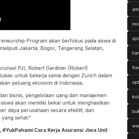
ant
mix
spo
reneurship Program akan berfokus pada siswa di
eliputi Jakarta, Bogor, Tangerang Selatan,
han
ounsel PJI, Robert Gardiner (Robert)
fre
usias untuk bekerja sama dengan Zurich dalam
opt
kan peluang ekonomi di Indonesia.
lan bisnis, pengelolaan uang dan manajemen
ko
 siswa akan memiliki bekal untuk menghasilkan
ber daya perusahaan secara efektif, dan
bu
yang sehat.”
ww
, #YukPahami Cara Kerja Asuransi Jiwa Unit