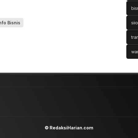
bis
nfo Bisnis
sii
tra
war
© RedaksiHarian.com