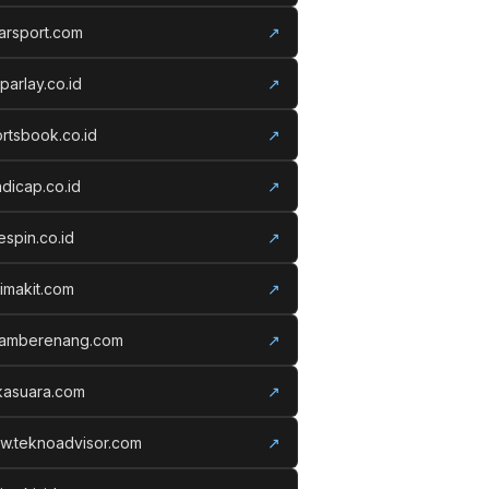
arsport.com
↗
parlay.co.id
↗
rtsbook.co.id
↗
dicap.co.id
↗
espin.co.id
↗
imakit.com
↗
lamberenang.com
↗
kasuara.com
↗
w.teknoadvisor.com
↗