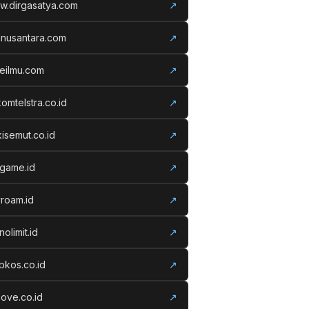
w.dirgasatya.com
↗
anusantara.com
↗
eilmu.com
↗
komtelstra.co.id
↗
isemut.co.id
↗
vgame.id
↗
roam.id
↗
nolimit.id
↗
kos.co.id
↗
ove.co.id
↗