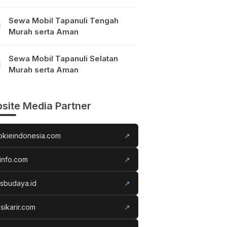
Sewa Mobil Tapanuli Tengah
Murah serta Aman
Sewa Mobil Tapanuli Selatan
Murah serta Aman
site Media Partner
okieindonesia.com
↗
info.com
↗
usbudaya.id
↗
sikarir.com
↗