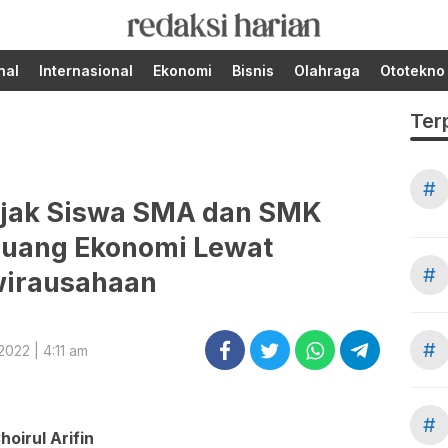
Berita Terupdate dari
RedaksiHarian.com
Redaksi Harian!
nal
Internasional
Ekonomi
Bisnis
Olahraga
Ototekno
Ter
#
 Ajak Siswa SMA dan SMK
luang Ekonomi Lewat
#
irausahaan
#
2022 | 4:11 am
#
oirul Arifin