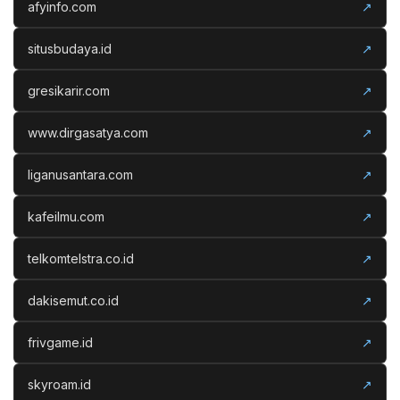
afyinfo.com
↗
situsbudaya.id
↗
gresikarir.com
↗
www.dirgasatya.com
↗
liganusantara.com
↗
kafeilmu.com
↗
telkomtelstra.co.id
↗
dakisemut.co.id
↗
frivgame.id
↗
skyroam.id
↗