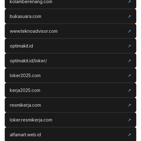
kolamberenang.com
↗
bukasuara.com
↗
www.teknoadvisor.com
↗
optimakit.id
↗
optimakit.id/loker/
↗
loker2025.com
↗
kerja2025.com
↗
resmikerja.com
↗
loker.resmikerja.com
↗
alfamart.web.id
↗