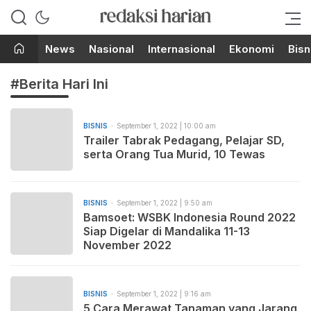
Berita Terupdate dari Redaksi
RedaksiHarian.com
Harian!
News
Nasional
Internasional
Ekonomi
Bisn
#Berita Hari Ini
BISNIS
September 1, 2022 | 10:00 am
Trailer Tabrak Pedagang, Pelajar SD,
serta Orang Tua Murid, 10 Tewas
BISNIS
September 1, 2022 | 9:50 am
Bamsoet: WSBK Indonesia Round 2022
Siap Digelar di Mandalika 11-13
November 2022
BISNIS
September 1, 2022 | 9:16 am
5 Cara Merawat Tanaman yang Jarang