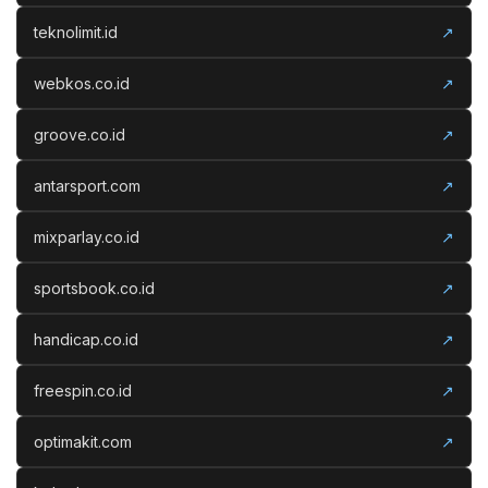
teknolimit.id
↗
webkos.co.id
↗
groove.co.id
↗
antarsport.com
↗
mixparlay.co.id
↗
sportsbook.co.id
↗
handicap.co.id
↗
freespin.co.id
↗
optimakit.com
↗