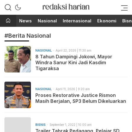
Berita Terupdate dari Redaksi
RedaksiHarian.com
Harian!
News
Nasional
Internasional
Ekonomi
Bisn
#Berita Nasional
NASIONAL
April 22, 2026 | 11:30 am
8 Tahun Dampingi Jokowi, Mayor
Windra Sanur Kini Jadi Kasdim
Tigaraksa
NASIONAL
April 11, 2026 | 9:20 am
Proses Restorative Justice Rismon
Masih Berjalan, SP3 Belum Dikeluarkan
BISNIS
September 1, 2022 | 10:00 am
Trailer Tabrak Pedagang, Pelajar SD,