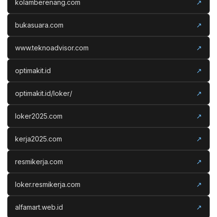
kolamberenang.com
↗
bukasuara.com
↗
www.teknoadvisor.com
↗
optimakit.id
↗
optimakit.id/loker/
↗
loker2025.com
↗
kerja2025.com
↗
resmikerja.com
↗
loker.resmikerja.com
↗
alfamart.web.id
↗