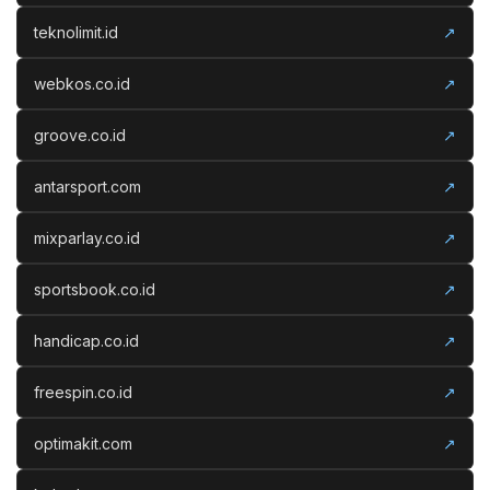
teknolimit.id
↗
webkos.co.id
↗
groove.co.id
↗
antarsport.com
↗
mixparlay.co.id
↗
sportsbook.co.id
↗
handicap.co.id
↗
freespin.co.id
↗
optimakit.com
↗