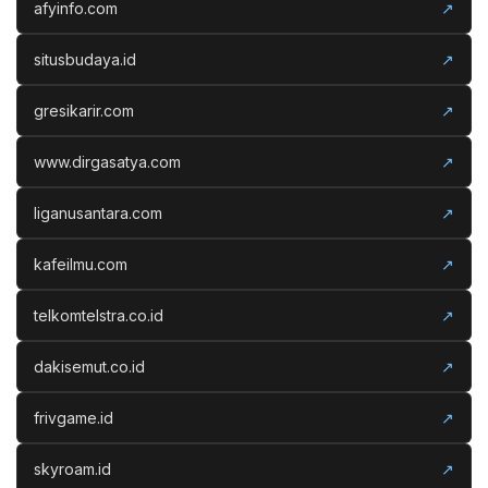
afyinfo.com
↗
situsbudaya.id
↗
gresikarir.com
↗
www.dirgasatya.com
↗
liganusantara.com
↗
kafeilmu.com
↗
telkomtelstra.co.id
↗
dakisemut.co.id
↗
frivgame.id
↗
skyroam.id
↗