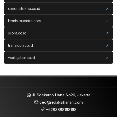
dimensitekno.co.id
↗
bisnis-sumatra.com
↗
siiora.co.id
↗
transicon.co.id
↗
wartajabar.co.id
↗
Jl. Soekarno Hatta No20, Jakarta
ceo@redaksiharian.com
+6283888168168