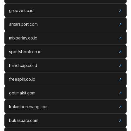
groove.co.id
↗
antarsport.com
↗
mixparlay.co.id
↗
sportsbook.co.id
↗
handicap.co.id
↗
freespin.co.id
↗
optimakit.com
↗
kolamberenang.com
↗
bukasuara.com
↗