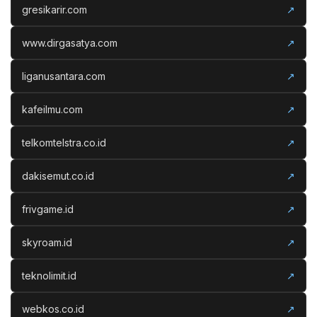
gresikarir.com
↗
www.dirgasatya.com
↗
liganusantara.com
↗
kafeilmu.com
↗
telkomtelstra.co.id
↗
dakisemut.co.id
↗
frivgame.id
↗
skyroam.id
↗
teknolimit.id
↗
webkos.co.id
↗