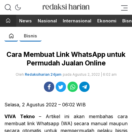
Berita Terupdate dari Redaksi
RedaksiHarian.com
Harian!
News
Nasional
Internasional
Ekonomi
Bisn
Bisnis
Cara Membuat Link WhatsApp untuk
Permudah Jualan Online
Oleh
Redaksiharian 24jam
pada Agustus 2, 2022 | 6:02 am
Selasa, 2 Agustus 2022 – 06:02 WIB
VIVA Tekno
– Artikel ini akan membahas cara
membuat link Whatsapp (WA) secara manual maupun
secara otomatis untuk mempermudah pelaku bisnis