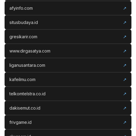
afyinfo.com
↗
situsbudaya.id
↗
gresikarir.com
↗
www.dirgasatya.com
↗
liganusantara.com
↗
kafeilmu.com
↗
telkomtelstra.co.id
↗
dakisemut.co.id
↗
frivgame.id
↗