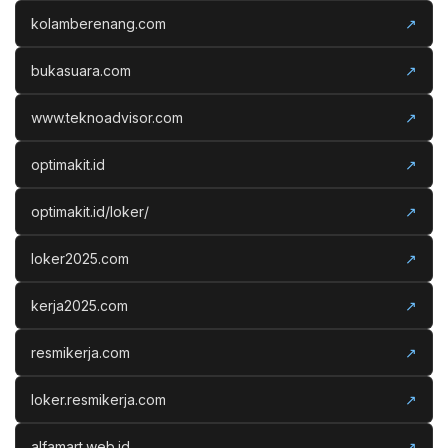
kolamberenang.com
↗
bukasuara.com
↗
www.teknoadvisor.com
↗
optimakit.id
↗
optimakit.id/loker/
↗
loker2025.com
↗
kerja2025.com
↗
resmikerja.com
↗
loker.resmikerja.com
↗
alfamart.web.id
↗