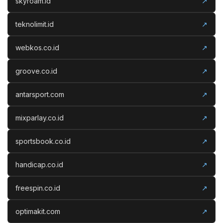
skyroam.id
↗
teknolimit.id
↗
webkos.co.id
↗
groove.co.id
↗
antarsport.com
↗
mixparlay.co.id
↗
sportsbook.co.id
↗
handicap.co.id
↗
freespin.co.id
↗
optimakit.com
↗