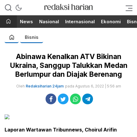
Berita Terupdate dari Redaksi
RedaksiHarian.com
Harian!
News
Nasional
Internasional
Ekonomi
Bisn
Bisnis
Abinawa Kenalkan ATV Bikinan
Ukraina, Sanggup Talukkan Medan
Berlumpur dan Diajak Berenang
Oleh
Redaksiharian 24jam
pada Agustus 6, 2022 | 5:56 am
Laporan Wartawan Tribunnews, Choirul Arifin