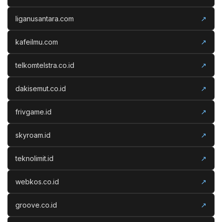
liganusantara.com
↗
kafeilmu.com
↗
telkomtelstra.co.id
↗
dakisemut.co.id
↗
frivgame.id
↗
skyroam.id
↗
teknolimit.id
↗
webkos.co.id
↗
groove.co.id
↗