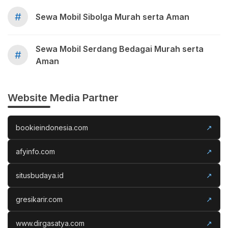
#
Sewa Mobil Sibolga Murah serta Aman
Sewa Mobil Serdang Bedagai Murah serta
#
Aman
Website Media Partner
bookieindonesia.com
↗
afyinfo.com
↗
situsbudaya.id
↗
gresikarir.com
↗
www.dirgasatya.com
↗