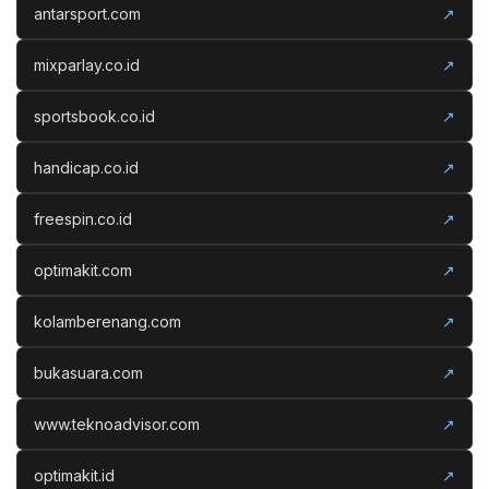
antarsport.com
↗
mixparlay.co.id
↗
sportsbook.co.id
↗
handicap.co.id
↗
freespin.co.id
↗
optimakit.com
↗
kolamberenang.com
↗
bukasuara.com
↗
www.teknoadvisor.com
↗
optimakit.id
↗