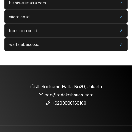
bisnis-sumatra.com
↗
siiora.co.id
↗
transicon.co.id
↗
wartajabar.co.id
↗
Jl. Soekarno Hatta No20, Jakarta
ceo@redaksiharian.com
+6283888168168