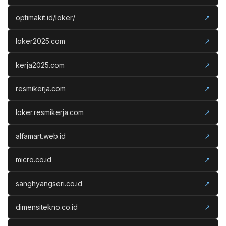
optimakit.id/loker/
↗
loker2025.com
↗
kerja2025.com
↗
resmikerja.com
↗
loker.resmikerja.com
↗
alfamart.web.id
↗
micro.co.id
↗
sanghyangseri.co.id
↗
dimensitekno.co.id
↗