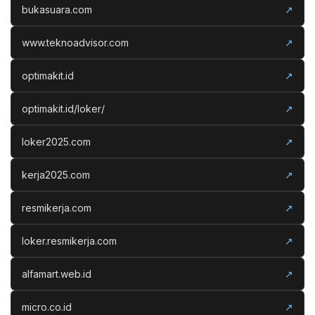
bukasuara.com
↗
www.teknoadvisor.com
↗
optimakit.id
↗
optimakit.id/loker/
↗
loker2025.com
↗
kerja2025.com
↗
resmikerja.com
↗
loker.resmikerja.com
↗
alfamart.web.id
↗
micro.co.id
↗