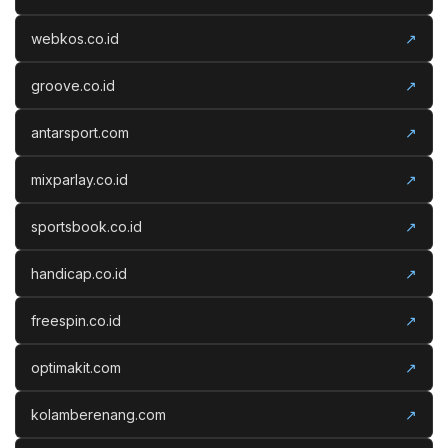
webkos.co.id
↗
groove.co.id
↗
antarsport.com
↗
mixparlay.co.id
↗
sportsbook.co.id
↗
handicap.co.id
↗
freespin.co.id
↗
optimakit.com
↗
kolamberenang.com
↗