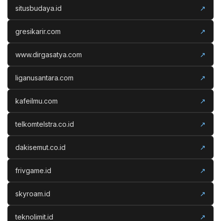
situsbudaya.id
↗
gresikarir.com
↗
www.dirgasatya.com
↗
liganusantara.com
↗
kafeilmu.com
↗
telkomtelstra.co.id
↗
dakisemut.co.id
↗
frivgame.id
↗
skyroam.id
↗
teknolimit.id
↗