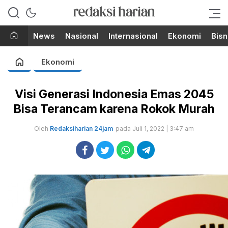
Berita Terupdate dari Redaksi
RedaksiHarian.com
Harian!
News
Nasional
Internasional
Ekonomi
Bisn
Ekonomi
Visi Generasi Indonesia Emas 2045
Bisa Terancam karena Rokok Murah
Oleh
Redaksiharian 24jam
pada Juli 1, 2022 | 3:47 am