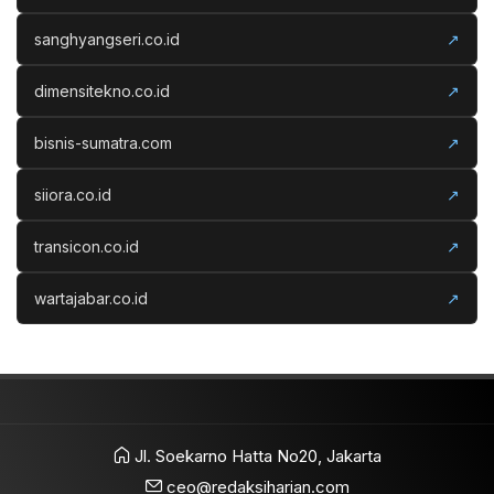
sanghyangseri.co.id
↗
dimensitekno.co.id
↗
bisnis-sumatra.com
↗
siiora.co.id
↗
transicon.co.id
↗
wartajabar.co.id
↗
Jl. Soekarno Hatta No20, Jakarta
ceo@redaksiharian.com