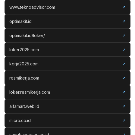
www.teknoadvisor.com
↗
optimakit.id
↗
optimakit.id/loker/
↗
loker2025.com
↗
kerja2025.com
↗
resmikerja.com
↗
loker.resmikerja.com
↗
alfamart.web.id
↗
micro.co.id
↗
sanghyangseri.co.id
↗