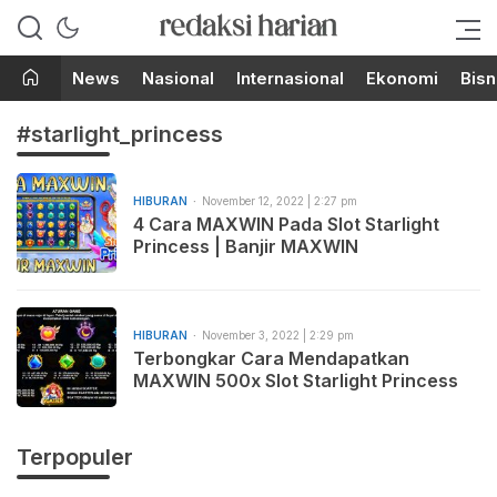
Berita Terupdate dari Redaksi
RedaksiHarian.com
Harian!
News
Nasional
Internasional
Ekonomi
Bisn
#starlight_princess
HIBURAN
November 12, 2022 | 2:27 pm
4 Cara MAXWIN Pada Slot Starlight
Princess | Banjir MAXWIN
HIBURAN
November 3, 2022 | 2:29 pm
Terbongkar Cara Mendapatkan
MAXWIN 500x Slot Starlight Princess
Terpopuler