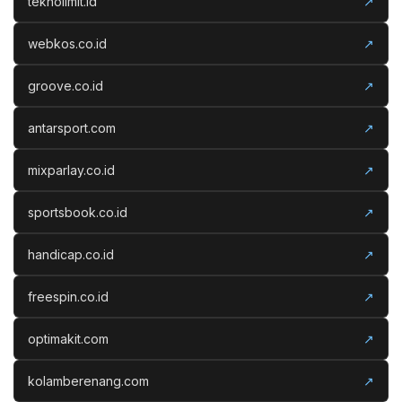
teknolimit.id
↗
webkos.co.id
↗
groove.co.id
↗
antarsport.com
↗
mixparlay.co.id
↗
sportsbook.co.id
↗
handicap.co.id
↗
freespin.co.id
↗
optimakit.com
↗
kolamberenang.com
↗