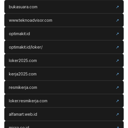
bukasuara.com
↗
www.teknoadvisor.com
↗
optimakit.id
↗
optimakit.id/loker/
↗
loker2025.com
↗
kerja2025.com
↗
resmikerja.com
↗
loker.resmikerja.com
↗
alfamart.web.id
↗
micro.co.id
↗