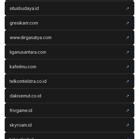
situsbudaya.id
↗
gresikarir.com
↗
www.dirgasatya.com
↗
liganusantara.com
↗
kafeilmu.com
↗
telkomtelstra.co.id
↗
dakisemut.co.id
↗
frivgame.id
↗
skyroam.id
↗