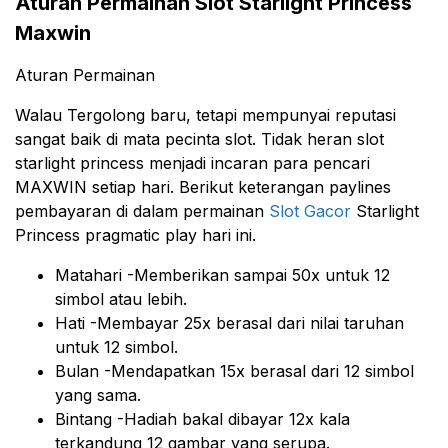
Aturan Permainan Slot Starlight Princess
Maxwin
Aturan Permainan
Walau Tergolong baru, tetapi mempunyai reputasi
sangat baik di mata pecinta slot. Tidak heran slot
starlight princess menjadi incaran para pencari
MAXWIN setiap hari. Berikut keterangan paylines
pembayaran di dalam permainan
Slot Gacor
Starlight
Princess pragmatic play hari ini.
Matahari -Memberikan sampai 50x untuk 12
simbol atau lebih.
Hati -Membayar 25x berasal dari nilai taruhan
untuk 12 simbol.
Bulan -Mendapatkan 15x berasal dari 12 simbol
yang sama.
Bintang -Hadiah bakal dibayar 12x kala
terkandung 12 gambar yang serupa.