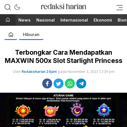
Berita Terupdate dari Redaksi
RedaksiHarian.com
Harian!
News
Nasional
Internasional
Ekonomi
Bisn
Hiburan
Terbongkar Cara Mendapatkan
MAXWIN 500x Slot Starlight Princess
Oleh
Redaksiharian 24jam
pada November 3, 2022 | 2:29 pm