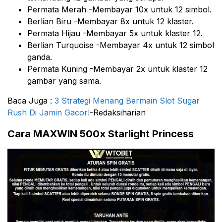
Permata Merah -Membayar 10x untuk 12 simbol.
Berlian Biru -Membayar 8x untuk 12 klaster.
Permata Hijau -Membayar 5x untuk klaster 12.
Berlian Turquoise -Membayar 4x untuk 12 simbol
ganda.
Permata Kuning -Membayar 2x untuk klaster 12
gambar yang sama.
Baca Juga :
3 Strategi Menang Bermain Slot Sugar
Rush Di Jamin Gacor!
-Redaksiharian
Cara MAXWIN 500x Starlight Princess