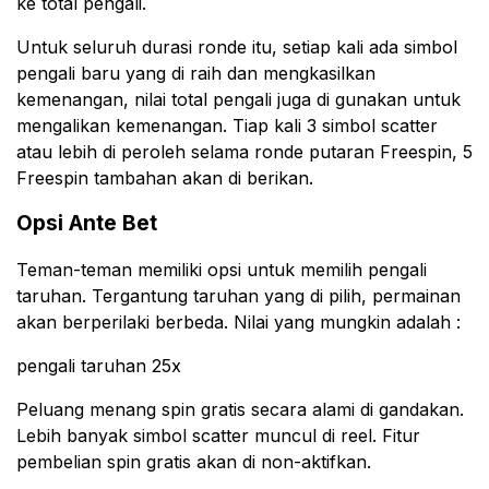
ke total pengali.
Untuk seluruh durasi ronde itu, setiap kali ada simbol
pengali baru yang di raih dan mengkasilkan
kemenangan, nilai total pengali juga di gunakan untuk
mengalikan kemenangan. Tiap kali 3 simbol scatter
atau lebih di peroleh selama ronde putaran Freespin, 5
Freespin tambahan akan di berikan.
Opsi Ante Bet
Teman-teman memiliki opsi untuk memilih pengali
taruhan. Tergantung taruhan yang di pilih, permainan
akan berperilaki berbeda. Nilai yang mungkin adalah :
pengali taruhan 25x
Peluang menang spin gratis secara alami di gandakan.
Lebih banyak simbol scatter muncul di reel. Fitur
pembelian spin gratis akan di non-aktifkan.