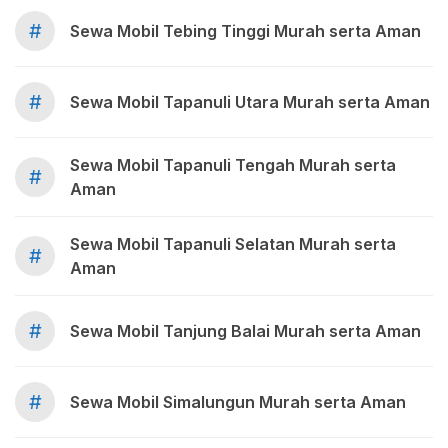
#
Sewa Mobil Tebing Tinggi Murah serta Aman
#
Sewa Mobil Tapanuli Utara Murah serta Aman
Sewa Mobil Tapanuli Tengah Murah serta
#
Aman
Sewa Mobil Tapanuli Selatan Murah serta
#
Aman
#
Sewa Mobil Tanjung Balai Murah serta Aman
#
Sewa Mobil Simalungun Murah serta Aman