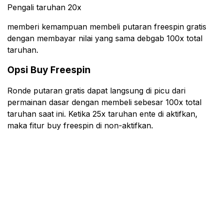
Pengali taruhan 20x
memberi kemampuan membeli putaran freespin gratis
dengan membayar nilai yang sama debgab 100x total
taruhan.
Opsi Buy Freespin
Ronde putaran gratis dapat langsung di picu dari
permainan dasar dengan membeli sebesar 100x total
taruhan saat ini. Ketika 25x taruhan ente di aktifkan,
maka fitur buy freespin di non-aktifkan.