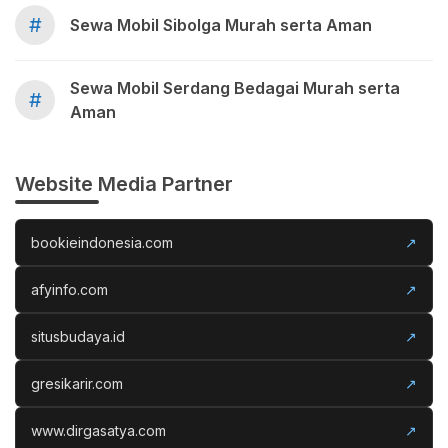
#
Sewa Mobil Sibolga Murah serta Aman
Sewa Mobil Serdang Bedagai Murah serta
#
Aman
Website Media Partner
bookieindonesia.com
↗
afyinfo.com
↗
situsbudaya.id
↗
gresikarir.com
↗
www.dirgasatya.com
↗