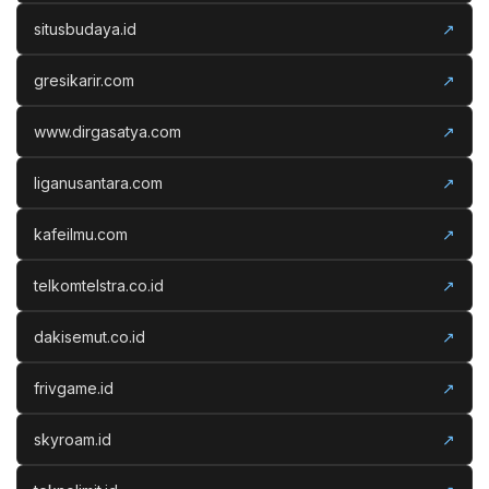
situsbudaya.id
↗
gresikarir.com
↗
www.dirgasatya.com
↗
liganusantara.com
↗
kafeilmu.com
↗
telkomtelstra.co.id
↗
dakisemut.co.id
↗
frivgame.id
↗
skyroam.id
↗