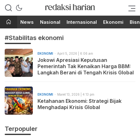
Berita Terupdate dari Redaksi
RedaksiHarian.com
Harian!
News
Nasional
Internasional
Ekonomi
Bisn
#Stabilitas ekonomi
EKONOMI
April 5, 2026 | 6:06 am
Jokowi Apresiasi Keputusan
Pemerintah Tak Kenaikan Harga BBM:
Langkah Berani di Tengah Krisis Global
EKONOMI
Maret 13, 2026 | 4:13 pm
Ketahanan Ekonomi: Strategi Bijak
Menghadapi Krisis Global
Terpopuler