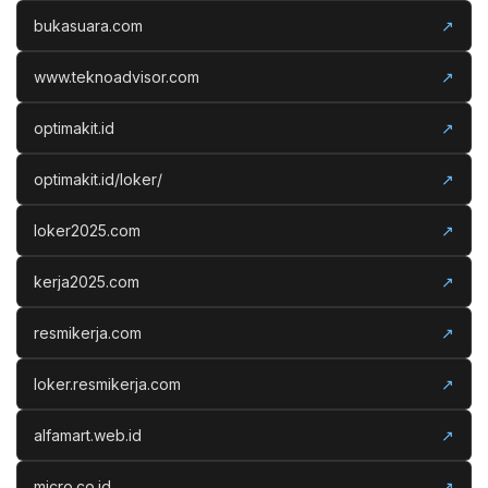
bukasuara.com
↗
www.teknoadvisor.com
↗
optimakit.id
↗
optimakit.id/loker/
↗
loker2025.com
↗
kerja2025.com
↗
resmikerja.com
↗
loker.resmikerja.com
↗
alfamart.web.id
↗
micro.co.id
↗