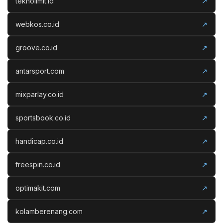
teknolimit.id
↗
webkos.co.id
↗
groove.co.id
↗
antarsport.com
↗
mixparlay.co.id
↗
sportsbook.co.id
↗
handicap.co.id
↗
freespin.co.id
↗
optimakit.com
↗
kolamberenang.com
↗