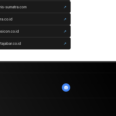
nis-sumatra.com
↗
ora.co.id
↗
nsicon.co.id
↗
tajabar.co.id
↗