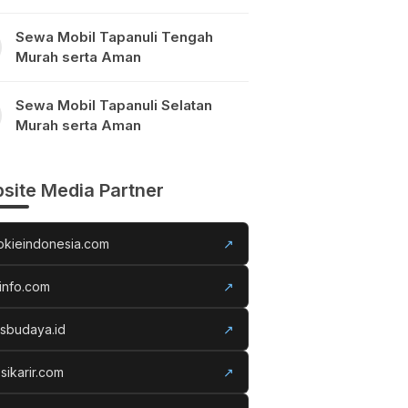
Sewa Mobil Tapanuli Tengah
Murah serta Aman
Sewa Mobil Tapanuli Selatan
Murah serta Aman
site Media Partner
okieindonesia.com
↗
info.com
↗
usbudaya.id
↗
sikarir.com
↗