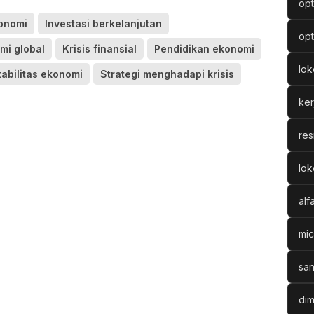
opt
konomi
Investasi berkelanjutan
opt
mi global
Krisis finansial
Pendidikan ekonomi
lo
tabilitas ekonomi
Strategi menghadapi krisis
ke
res
lok
alf
mic
san
dim