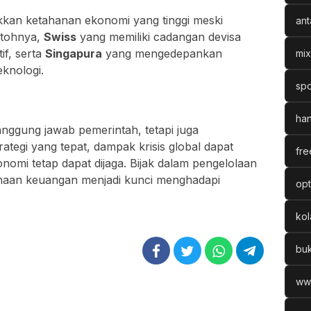
kan ketahanan ekonomi yang tinggi meski
ant
ntohnya,
Swiss
yang memiliki cadangan devisa
if, serta
Singapura
yang mengedepankan
mix
eknologi.
spo
han
ggung jawab pemerintah, tetapi juga
ategi yang tepat, dampak krisis global dapat
fre
omi tetap dapat dijaga. Bijak dalam pengelolaan
anaan keuangan menjadi kunci menghadapi
opt
ko
bu
ww