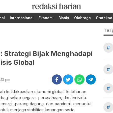
Berita Terupdate dari
RedaksiHarian.com
Redaksi Harian!
nal
Internasional
Ekonomi
Bisnis
Olahraga
Ototekno
Ter
#
 Strategi Bijak Menghadapi
isis Global
#
:13 pm
#
gah ketidakpastian ekonomi global, ketahanan
bagi setiap negara, perusahaan, dan individu.
rga energi, perang dagang, dan pandemi, menuntut
#
ntuk menjaga stabilitas keuangan serta