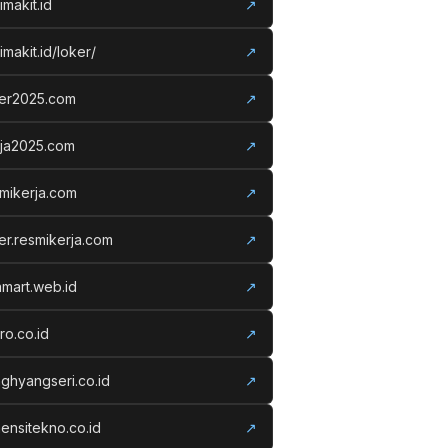
imakit.id
↗
imakit.id/loker/
↗
ker2025.com
↗
rja2025.com
↗
mikerja.com
↗
er.resmikerja.com
↗
amart.web.id
↗
ro.co.id
↗
ghyangseri.co.id
↗
ensitekno.co.id
↗