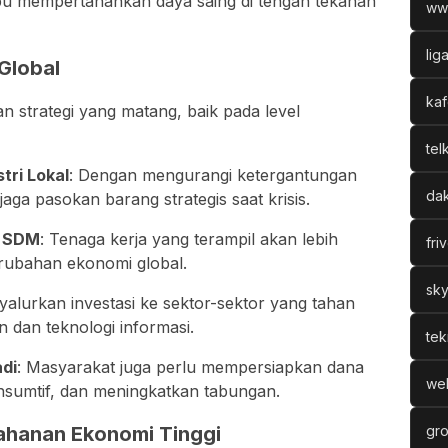
pu mempertahankan daya saing di tengah tekanan
ww
lig
Global
kaf
n strategi yang matang, baik pada level
tel
tri Lokal
: Dengan mengurangi ketergantungan
dak
ga pasokan barang strategis saat krisis.
n SDM
: Tenaga kerja yang terampil akan lebih
fri
rubahan ekonomi global.
sky
yalurkan investasi ke sektor-sektor yang tahan
an dan teknologi informasi.
tek
di
: Masyarakat juga perlu mempersiapkan dana
web
nsumtif, dan meningkatkan tabungan.
ahanan Ekonomi Tinggi
gro