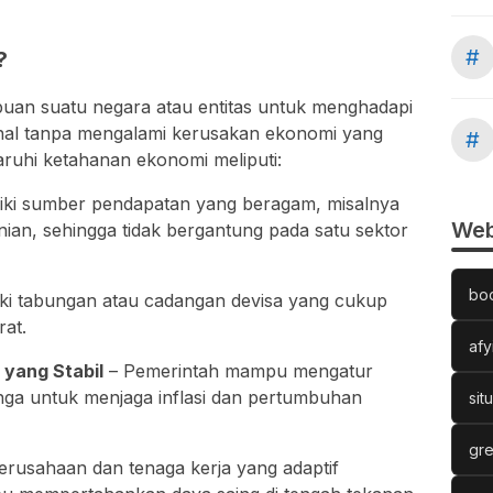
#
?
an suatu negara atau entitas untuk menghadapi
nal tanpa mengalami kerusakan ekonomi yang
#
ruhi ketahanan ekonomi meliputi:
iki sumber pendapatan yang beragam, misalnya
Web
tanian, sehingga tidak bergantung pada satu sektor
bo
ki tabungan atau cadangan devisa yang cukup
rat.
afy
 yang Stabil
– Pemerintah mampu mengatur
nga untuk menjaga inflasi dan pertumbuhan
sit
gre
erusahaan dan tenaga kerja yang adaptif