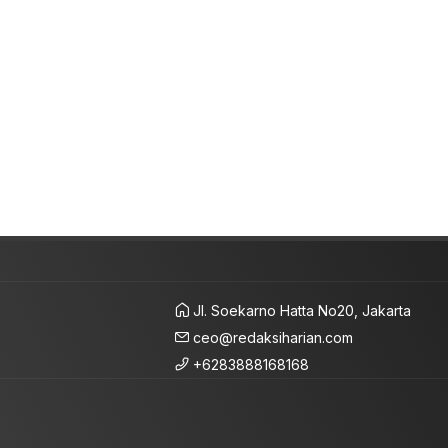
Jl. Soekarno Hatta No20, Jakarta
ceo@redaksiharian.com
+6283888168168