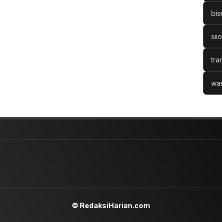
bis
sii
tra
war
© RedaksiHarian.com