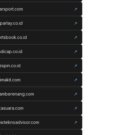
arsport.com
↗
parlay.co.id
↗
rtsbook.co.id
↗
dicap.co.id
↗
espin.co.id
↗
imakit.com
↗
lamberenang.com
↗
kasuara.com
↗
w.teknoadvisor.com
↗