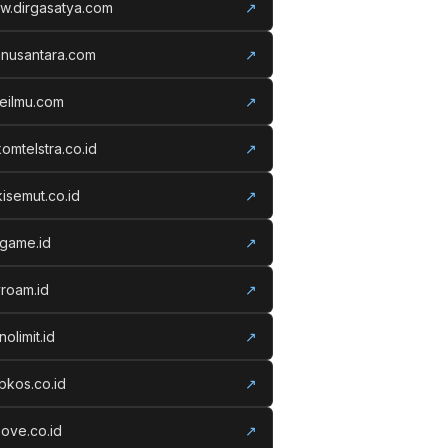
w.dirgasatya.com
↗
anusantara.com
↗
eilmu.com
↗
komtelstra.co.id
↗
isemut.co.id
↗
vgame.id
↗
roam.id
↗
nolimit.id
↗
kos.co.id
↗
ove.co.id
↗