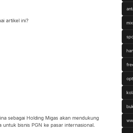
ant
artikel ini?
mix
spo
han
fre
opt
ko
bu
amina sebagai Holding Migas akan mendukung
ww
a untuk bisnis PGN ke pasar internasional.