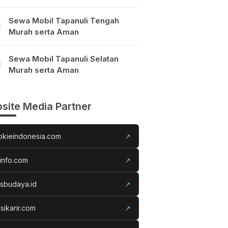
Sewa Mobil Tapanuli Tengah
Murah serta Aman
Sewa Mobil Tapanuli Selatan
Murah serta Aman
site Media Partner
okieindonesia.com
↗
info.com
↗
usbudaya.id
↗
sikarir.com
↗