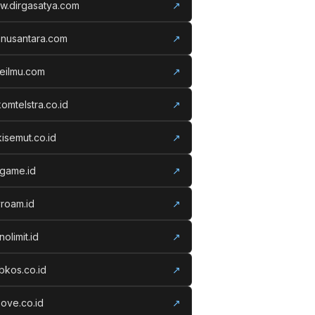
w.dirgasatya.com
↗
anusantara.com
↗
eilmu.com
↗
komtelstra.co.id
↗
isemut.co.id
↗
vgame.id
↗
roam.id
↗
nolimit.id
↗
kos.co.id
↗
ove.co.id
↗