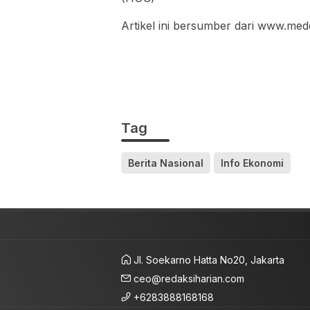
Artikel ini bersumber dari www.med
Tag
Berita Nasional
Info Ekonomi
Jl. Soekarno Hatta No20, Jakarta
ceo@redaksiharian.com
+6283888168168