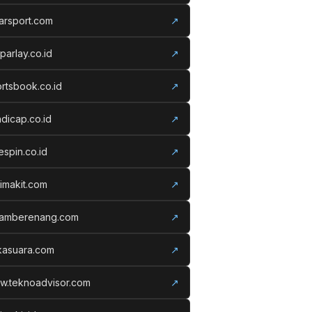
arsport.com
↗
parlay.co.id
↗
rtsbook.co.id
↗
dicap.co.id
↗
espin.co.id
↗
imakit.com
↗
lamberenang.com
↗
kasuara.com
↗
w.teknoadvisor.com
↗