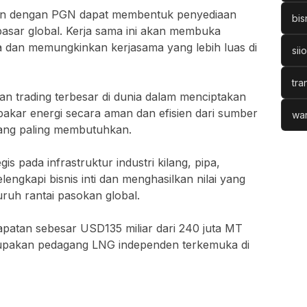
pan dengan PGN dapat membentuk penyediaan
bis
pasar global. Kerja sama ini akan membuka
a dan memungkinkan kerjasama yang lebih luas di
sii
tra
n trading terbesar di dunia dalam menciptakan
bakar energi secara aman dan efisien dari sumber
war
ang paling membutuhkan.
gis pada infrastruktur industri kilang, pipa,
ngkapi bisnis inti dan menghasilkan nilai yang
uruh rantai pasokan global.
atan sebesar USD135 miliar dari 240 juta MT
rupakan pedagang LNG independen terkemuka di