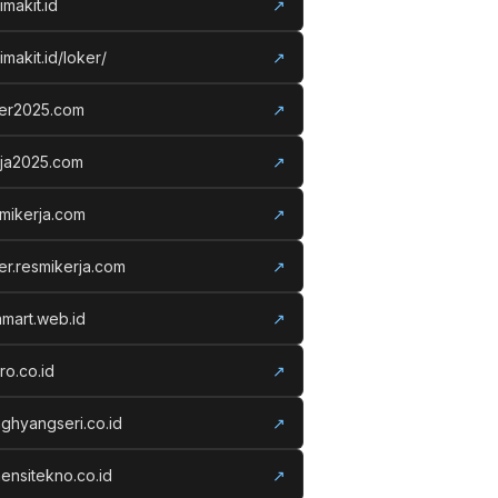
imakit.id
↗
imakit.id/loker/
↗
ker2025.com
↗
rja2025.com
↗
mikerja.com
↗
er.resmikerja.com
↗
amart.web.id
↗
ro.co.id
↗
ghyangseri.co.id
↗
ensitekno.co.id
↗