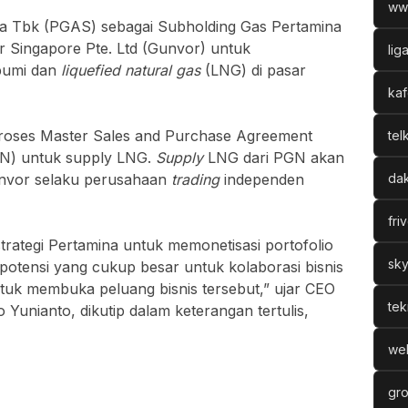
ww
 Tbk (PGAS) sebagai Subholding Gas Pertamina
r Singapore Pte. Ltd (Gunvor) untuk
lig
bumi dan
liquefied natural gas
(LNG) di pasar
kaf
roses Master Sales and Purchase Agreement
tel
CN) untuk supply LNG.
Supply
LNG dari PGN akan
unvor selaku perusahaan
trading
independen
dak
fri
 strategi Pertamina untuk memonetisasi portofolio
sky
otensi yang cukup besar untuk kolaborasi bisnis
tuk membuka peluang bisnis tersebut,” ujar CEO
tek
Yunianto, dikutip dalam keterangan tertulis,
web
gro