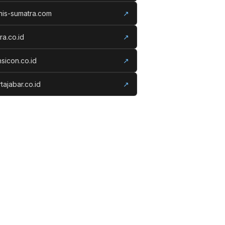
nis-sumatra.com
↗
ora.co.id
↗
nsicon.co.id
↗
tajabar.co.id
↗