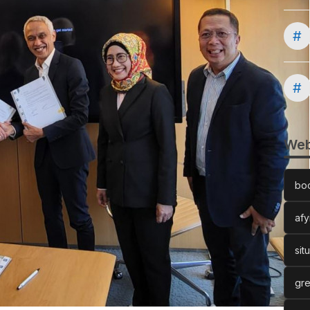
#
#
Web
bo
afy
sit
gre