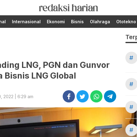
Berita Terupdate dari
RedaksiHarian.com
Redaksi Harian!
nal
Internasional
Ekonomi
Bisnis
Olahraga
Ototekno
Ter
#
rading LNG, PGN dan Gunvor
 Bisnis LNG Global
#
, 2022 | 6:29 am
#
#