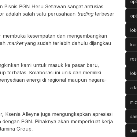
opt
n Bisnis PGN Heru Setiawan sangat antusias
vor adalah salah satu perusahaan
trading
terbesar
opt
lo
vor membuka kesempatan dan mengembangkan
yah
market
yang sudah terlebih dahulu dijangkau
ke
res
kinkan kami untuk masuk ke pasar baru,
 terbatas. Kolaborasi ini unik dan memiliki
lok
 penyediaan energi di regional maupun negara-
alf
mic
, Ksenia Alleyne juga mengungkapkan apresiasi
san
a dengan PGN. Pihaknya akan memperkuat kerja
rtamina Group.
dim