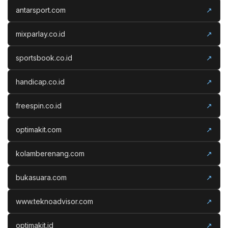
antarsport.com
↗
mixparlay.co.id
↗
sportsbook.co.id
↗
handicap.co.id
↗
freespin.co.id
↗
optimakit.com
↗
kolamberenang.com
↗
bukasuara.com
↗
www.teknoadvisor.com
↗
optimakit.id
↗