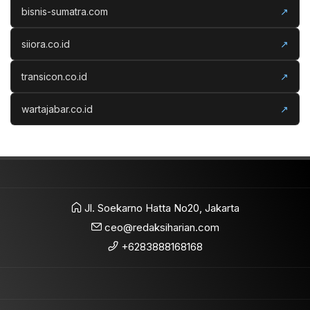
bisnis-sumatra.com
↗
siiora.co.id
↗
transicon.co.id
↗
wartajabar.co.id
↗
Jl. Soekarno Hatta No20, Jakarta
ceo@redaksiharian.com
+6283888168168