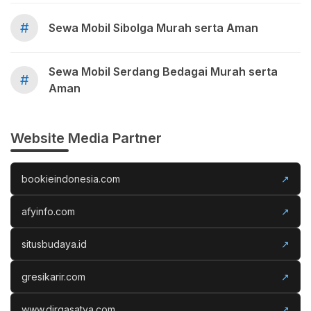
#
Sewa Mobil Sibolga Murah serta Aman
Sewa Mobil Serdang Bedagai Murah serta
#
Aman
Website Media Partner
bookieindonesia.com
↗
afyinfo.com
↗
situsbudaya.id
↗
gresikarir.com
↗
www.dirgasatya.com
↗