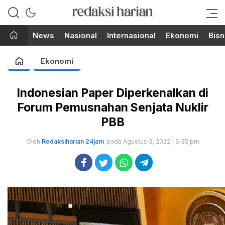
Berita Terupdate dari Redaksi
RedaksiHarian.com
Harian!
News
Nasional
Internasional
Ekonomi
Bisn
Ekonomi
Indonesian Paper Diperkenalkan di
Forum Pemusnahan Senjata Nuklir
PBB
Oleh
Redaksiharian 24jam
pada Agustus 3, 2022 | 6:35 pm