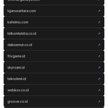
liganusantara.com
↗
kafeilmu.com
↗
telkomtelstra.co.id
↗
dakisemut.co.id
↗
frivgame.id
↗
skyroam.id
↗
teknolimit.id
↗
webkos.co.id
↗
groove.co.id
↗