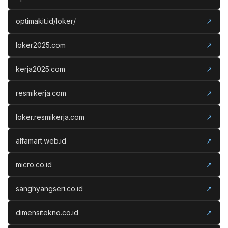
optimakit.id/loker/
↗
loker2025.com
↗
kerja2025.com
↗
resmikerja.com
↗
loker.resmikerja.com
↗
alfamart.web.id
↗
micro.co.id
↗
sanghyangseri.co.id
↗
dimensitekno.co.id
↗