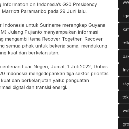
ww
 Information on Indonesia’s G20 Presidency
 Marriott Paramaribo pada 29 Juni lalu.
lig
sar Indonesia untuk Suriname merangkap Guyana
kaf
) Julang Pujianto menyampaikan informasi
yang mengambil tema Recover Together, Recover
tel
ng semua pihak untuk bekerja sama, mendukung
ng kuat dan berkelanjutan.
dak
menterian Luar Negeri, Jumat, 1 Juli 2022, Dubes
fri
0 Indonesia mengedepankan tiga sektor prioritas
kuat dan berkelanjutan yaitu: penguatan
sky
masi digital dan transisi energi.
tek
web
gro