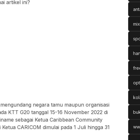
artikel ini?
ant
mix
spo
han
fre
opt
ko
ut mengundang negara tamu maupun organisasi
 pada KTT G20 tanggal 15-16 November 2022 di
bu
riname sebagai Ketua Caribbean Community
Ketua CARICOM dimulai pada 1 Juli hingga 31
ww