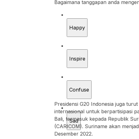
Bagaimana tanggapan anda mengenai 
Happy
Inspire
Confuse
Presidensi G20 Indonesia juga tur
internasional untuk berpartisipasi
Bali, termasuk kepada Republik Su
Sad
(CARICOM). Suriname akan menjadi 
Desember 2022.