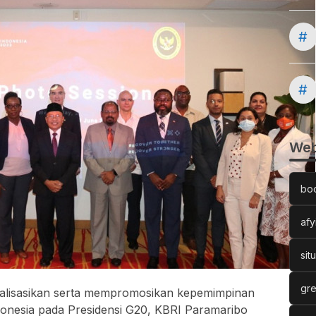
#
#
Web
bo
afy
sit
gre
alisasikan serta mempromosikan kepemimpinan
ndonesia pada Presidensi G20, KBRI Paramaribo