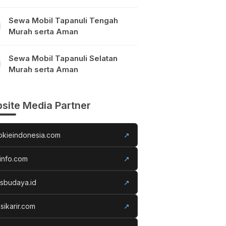
Sewa Mobil Tapanuli Tengah
Murah serta Aman
Sewa Mobil Tapanuli Selatan
Murah serta Aman
site Media Partner
okieindonesia.com
↗
info.com
↗
usbudaya.id
↗
sikarir.com
↗