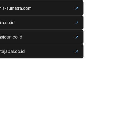
nis-sumatra.com
↗
ora.co.id
↗
nsicon.co.id
↗
tajabar.co.id
↗