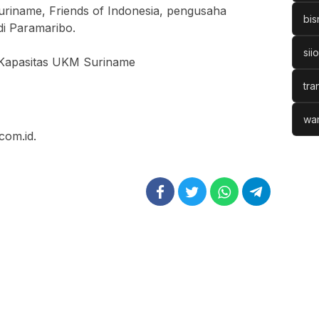
Suriname, Friends of Indonesia, pengusaha
bis
di Paramaribo.
sii
 Kapasitas UKM Suriname
tra
war
com.id.