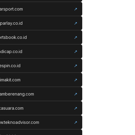
arsport.com
↗
parlay.co.id
↗
rtsbook.co.id
↗
dicap.co.id
↗
espin.co.id
↗
imakit.com
↗
lamberenang.com
↗
kasuara.com
↗
w.teknoadvisor.com
↗