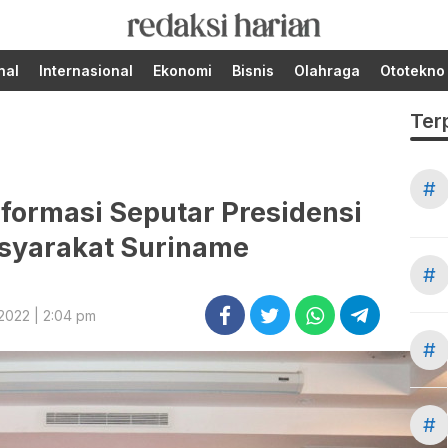
Berita Terupdate dari
RedaksiHarian.com
Redaksi Harian!
nal
Internasional
Ekonomi
Bisnis
Olahraga
Ototekno
Ter
#
nformasi Seputar Presidensi
syarakat Suriname
#
 2022 | 2:04 pm
#
#