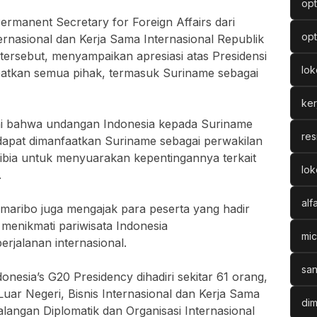
opt
ermanent Secretary for Foreign Affairs dari
opt
ernasional dan Kerja Sama Internasional Republik
tersebut, menyampaikan apresiasi atas Presidensi
lo
batkan semua pihak, termasuk Suriname sebagai
ke
i bahwa undangan Indonesia kepada Suriname
res
apat dimanfaatkan Suriname sebagai perwakilan
ribia untuk menyuarakan kepentingannya terkait
lok
.
alf
maribo juga mengajak para peserta yang hadir
menikmati pariwisata Indonesia
mic
rjalanan internasional.
san
onesia’s G20 Presidency dihadiri sekitar 61 orang,
 Luar Negeri, Bisnis Internasional dan Kerja Sama
dim
alangan Diplomatik dan Organisasi Internasional