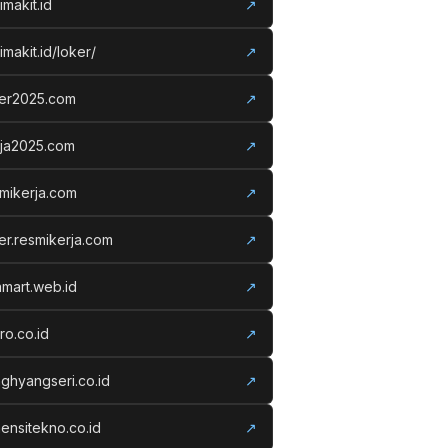
imakit.id
↗
imakit.id/loker/
↗
ker2025.com
↗
rja2025.com
↗
mikerja.com
↗
er.resmikerja.com
↗
amart.web.id
↗
ro.co.id
↗
ghyangseri.co.id
↗
ensitekno.co.id
↗