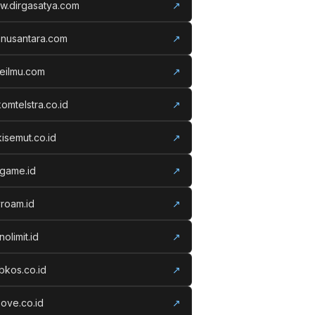
w.dirgasatya.com
↗
anusantara.com
↗
eilmu.com
↗
komtelstra.co.id
↗
isemut.co.id
↗
vgame.id
↗
roam.id
↗
nolimit.id
↗
kos.co.id
↗
ove.co.id
↗