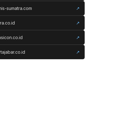
nis-sumatra.com
↗
ora.co.id
↗
nsicon.co.id
↗
tajabar.co.id
↗