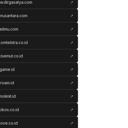
w.dirgasatya.com
↗
anusantara.com
↗
eilmu.com
↗
komtelstra.co.id
↗
isemut.co.id
↗
vgame.id
↗
roam.id
↗
nolimit.id
↗
kos.co.id
↗
ove.co.id
↗