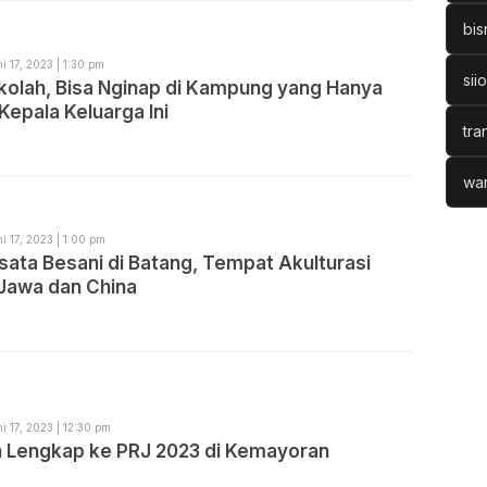
bis
i 17, 2023 | 1:30 pm
sii
ekolah, Bisa Nginap di Kampung yang Hanya
 Kepala Keluarga Ini
tra
war
i 17, 2023 | 1:00 pm
ata Besani di Batang, Tempat Akulturasi
Jawa dan China
i 17, 2023 | 12:30 pm
 Lengkap ke PRJ 2023 di Kemayoran