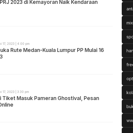
 PRJ 2023 di Kemayoran Naik Kendaraan
ant
mix
spo
i 17, 2023 | 4:00 pm
 Buka Rute Medan-Kuala Lumpur PP Mulai 16
han
23
fre
opt
i 17, 2023 | 3:30 pm
ko
li Tiket Masuk Pameran Ghostival, Pesan
Online
bu
ww