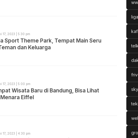
ww
lig
kaf
i 17, 2023 | 5:30 pm
ia Sport Theme Park, Tempat Main Seru
tel
Teman dan Keluarga
dak
fri
i 17, 2023 | 5:00 pm
sky
at Wisata Baru di Bandung, Bisa Lihat
 Menara Eiffel
tek
web
gro
i 17, 2023 | 4:30 pm