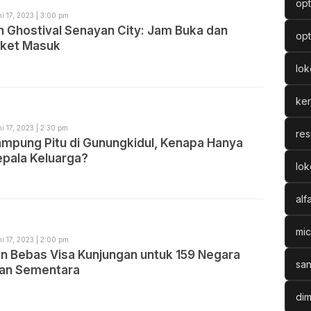
opt
i 17, 2023 | 3:00 pm
 Ghostival Senayan City: Jam Buka dan
opt
iket Masuk
lo
ke
i 17, 2023 | 2:30 pm
res
ampung Pitu di Gunungkidul, Kenapa Hanya
epala Keluarga?
lok
alf
mic
i 17, 2023 | 2:00 pm
an Bebas Visa Kunjungan untuk 159 Negara
san
kan Sementara
dim