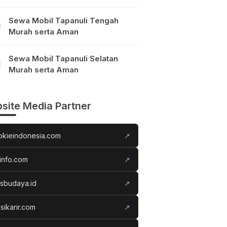
Sewa Mobil Tapanuli Tengah
Murah serta Aman
Sewa Mobil Tapanuli Selatan
Murah serta Aman
site Media Partner
okieindonesia.com
↗
info.com
↗
usbudaya.id
↗
sikarir.com
↗