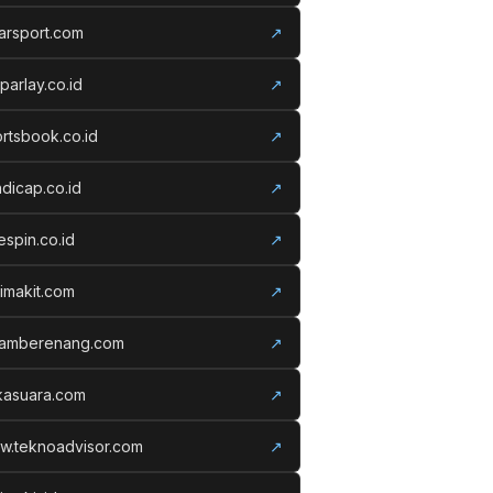
arsport.com
↗
parlay.co.id
↗
rtsbook.co.id
↗
dicap.co.id
↗
espin.co.id
↗
imakit.com
↗
lamberenang.com
↗
kasuara.com
↗
w.teknoadvisor.com
↗