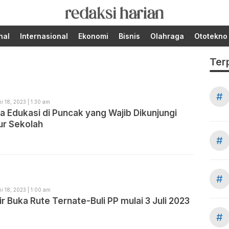
Berita Terupdate dari
RedaksiHarian.com
Redaksi Harian!
nal
Internasional
Ekonomi
Bisnis
Olahraga
Ototekno
Ter
#
i 18, 2023 | 1:30 am
a Edukasi di Puncak yang Wajib Dikunjungi
ur Sekolah
#
#
i 18, 2023 | 1:00 am
r Buka Rute Ternate-Buli PP mulai 3 Juli 2023
#