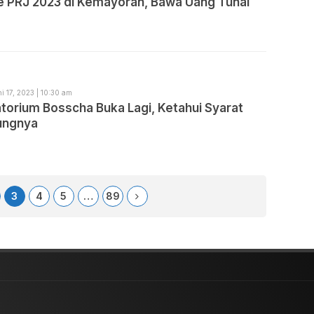
ke PRJ 2023 di Kemayoran, Bawa Uang Tunai
i 17, 2023 | 10:30 am
torium Bosscha Buka Lagi, Ketahui Syarat
ungnya
3
4
5
…
89