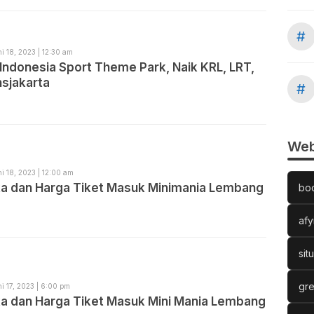
#
i 18, 2023 | 12:30 am
Indonesia Sport Theme Park, Naik KRL, LRT,
nsjakarta
#
Web
i 18, 2023 | 12:00 am
a dan Harga Tiket Masuk Minimania Lembang
bo
afy
sit
gre
i 17, 2023 | 6:00 pm
a dan Harga Tiket Masuk Mini Mania Lembang