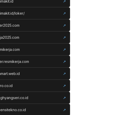
imakit.id
↗
imakit.id/loker/
↗
ker2025.com
↗
rja2025.com
↗
mikerja.com
↗
er.resmikerja.com
↗
amart.web.id
↗
ro.co.id
↗
ghyangseri.co.id
↗
ensitekno.co.id
↗