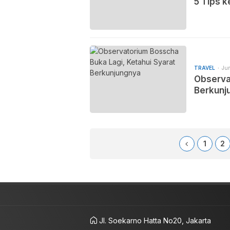
5 Tips 
TRAVEL
Jun
Observa
Berkunj
1
2
Jl. Soekarno Hatta No20, Jakarta