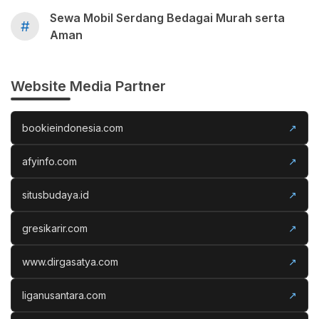
Sewa Mobil Serdang Bedagai Murah serta
#
Aman
Website Media Partner
bookieindonesia.com
↗
afyinfo.com
↗
situsbudaya.id
↗
gresikarir.com
↗
www.dirgasatya.com
↗
liganusantara.com
↗