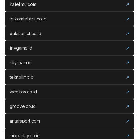
kafeilmu.com
↗
telkomtelstra.co.id
↗
dakisemut.co.id
↗
frivgame.id
↗
skyroam.id
↗
teknolimit.id
↗
webkos.co.id
↗
groove.co.id
↗
antarsport.com
↗
mixparlay.co.id
↗