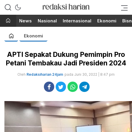
Berita Terupdate dari Redaksi
RedaksiHarian.com
Harian!
News
Nasional
Internasional
Ekonomi
Bisn
Ekonomi
APTI Sepakat Dukung Pemimpin Pro
Petani Tembakau Jadi Presiden 2024
Oleh
Redaksiharian 24jam
pada Juni 30, 2022 | 8:47 pm