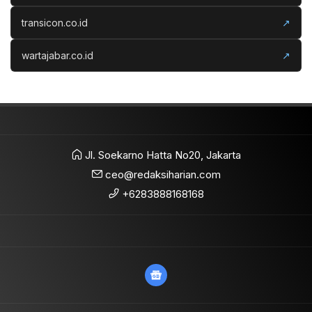
transicon.co.id
↗
wartajabar.co.id
↗
Jl. Soekarno Hatta No20, Jakarta
ceo@redaksiharian.com
+6283888168168