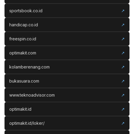
sportsbook.co.id
↗
handicap.co.id
↗
freespin.co.id
↗
optimakit.com
↗
kolamberenang.com
↗
bukasuara.com
↗
www.teknoadvisor.com
↗
optimakit.id
↗
optimakit.id/loker/
↗