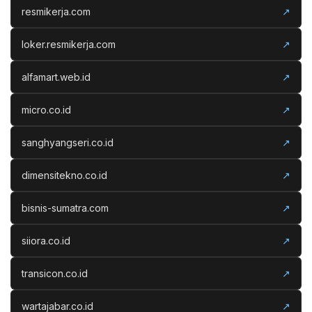
resmikerja.com
↗
loker.resmikerja.com
↗
alfamart.web.id
↗
micro.co.id
↗
sanghyangseri.co.id
↗
dimensitekno.co.id
↗
bisnis-sumatra.com
↗
siiora.co.id
↗
transicon.co.id
↗
wartajabar.co.id
↗