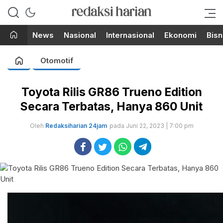
Berita Terupdate dari Redaksi
RedaksiHarian.com
Harian!
News
Nasional
Internasional
Ekonomi
Bisn
Otomotif
Toyota Rilis GR86 Trueno Edition
Secara Terbatas, Hanya 860 Unit
Oleh
Redaksiharian 24jam
pada Juni 22, 2023 | 7:00 pm