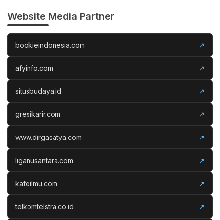
Website Media Partner
bookieindonesia.com
↗
afyinfo.com
↗
situsbudaya.id
↗
gresikarir.com
↗
www.dirgasatya.com
↗
liganusantara.com
↗
kafeilmu.com
↗
telkomtelstra.co.id
↗