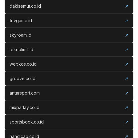
dakisemut.co.id
↗
frivgame.id
↗
skyroam.id
↗
teknolimit.id
↗
webkos.co.id
↗
groove.co.id
↗
antarsport.com
↗
mixparlay.co.id
↗
sportsbook.co.id
↗
handicap.co.id
↗