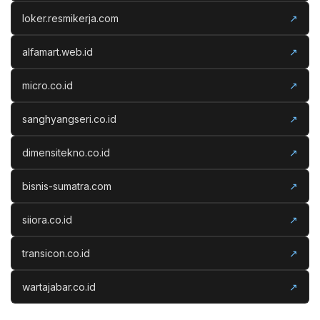
loker.resmikerja.com
↗
alfamart.web.id
↗
micro.co.id
↗
sanghyangseri.co.id
↗
dimensitekno.co.id
↗
bisnis-sumatra.com
↗
siiora.co.id
↗
transicon.co.id
↗
wartajabar.co.id
↗