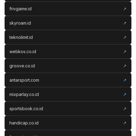
frivgame.id
↗
skyroam.id
↗
teknolimit.id
↗
webkos.co.id
↗
groove.co.id
↗
antarsport.com
↗
mixparlay.co.id
↗
sportsbook.co.id
↗
handicap.co.id
↗