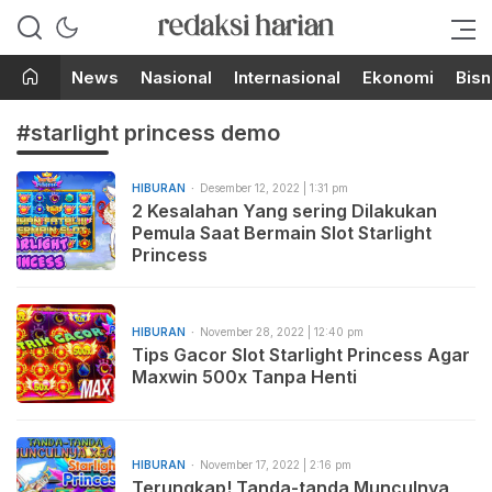
Berita Terupdate dari Redaksi
RedaksiHarian.com
Harian!
News
Nasional
Internasional
Ekonomi
Bisn
#starlight princess demo
HIBURAN
Desember 12, 2022 | 1:31 pm
2 Kesalahan Yang sering Dilakukan
Pemula Saat Bermain Slot Starlight
Princess
HIBURAN
November 28, 2022 | 12:40 pm
Tips Gacor Slot Starlight Princess Agar
Maxwin 500x Tanpa Henti
HIBURAN
November 17, 2022 | 2:16 pm
Terungkap! Tanda-tanda Munculnya