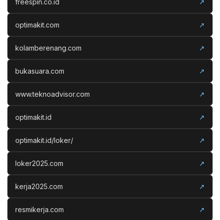
freespin.co.id
↗
optimakit.com
↗
kolamberenang.com
↗
bukasuara.com
↗
www.teknoadvisor.com
↗
optimakit.id
↗
optimakit.id/loker/
↗
loker2025.com
↗
kerja2025.com
↗
resmikerja.com
↗