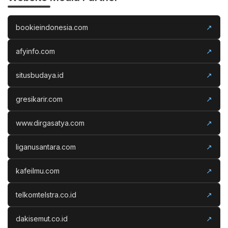
bookieindonesia.com
↗
afyinfo.com
↗
situsbudaya.id
↗
gresikarir.com
↗
www.dirgasatya.com
↗
liganusantara.com
↗
kafeilmu.com
↗
telkomtelstra.co.id
↗
dakisemut.co.id
↗