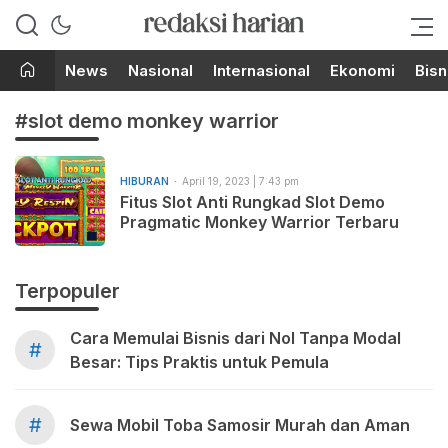
Berita Terupdate dari Redaksi
RedaksiHarian.com
Harian!
News
Nasional
Internasional
Ekonomi
Bisn
#slot demo monkey warrior
HIBURAN
April 19, 2023 | 7:43 pm
Fitus Slot Anti Rungkad Slot Demo
Pragmatic Monkey Warrior Terbaru
Terpopuler
Cara Memulai Bisnis dari Nol Tanpa Modal
#
Besar: Tips Praktis untuk Pemula
#
Sewa Mobil Toba Samosir Murah dan Aman