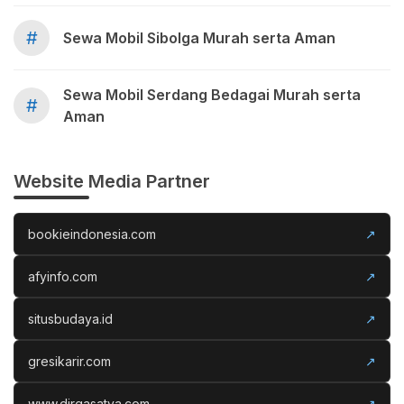
#
Sewa Mobil Sibolga Murah serta Aman
Sewa Mobil Serdang Bedagai Murah serta
#
Aman
Website Media Partner
bookieindonesia.com
↗
afyinfo.com
↗
situsbudaya.id
↗
gresikarir.com
↗
www.dirgasatya.com
↗