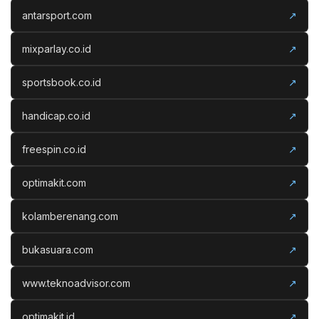
antarsport.com
↗
mixparlay.co.id
↗
sportsbook.co.id
↗
handicap.co.id
↗
freespin.co.id
↗
optimakit.com
↗
kolamberenang.com
↗
bukasuara.com
↗
www.teknoadvisor.com
↗
optimakit.id
↗