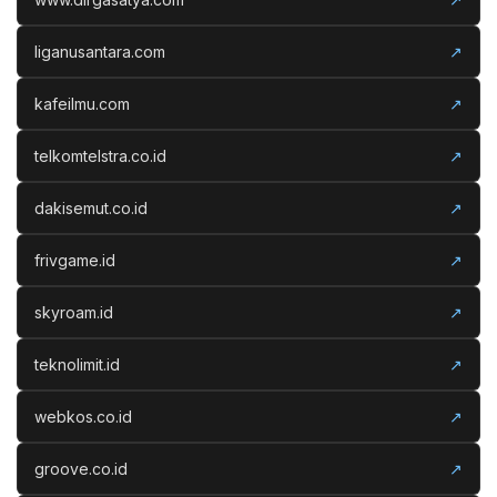
liganusantara.com
↗
kafeilmu.com
↗
telkomtelstra.co.id
↗
dakisemut.co.id
↗
frivgame.id
↗
skyroam.id
↗
teknolimit.id
↗
webkos.co.id
↗
groove.co.id
↗