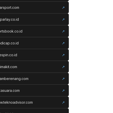
arsport.com
↗
parlay.co.id
↗
rtsbook.co.id
↗
dicap.co.id
↗
espin.co.id
↗
imakit.com
↗
lamberenang.com
↗
kasuara.com
↗
w.teknoadvisor.com
↗