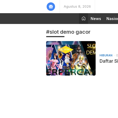
Agustus 8, 2026
News
Nasio
#slot demo gacor
HIBURAN
O
Daftar S