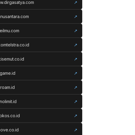
w.dirgasatya.com
↗
anusantara.com
↗
eilmu.com
↗
komtelstra.co.id
↗
isemut.co.id
↗
vgame.id
↗
roam.id
↗
nolimit.id
↗
kos.co.id
↗
ove.co.id
↗