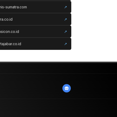
nis-sumatra.com
↗
ora.co.id
↗
nsicon.co.id
↗
tajabar.co.id
↗