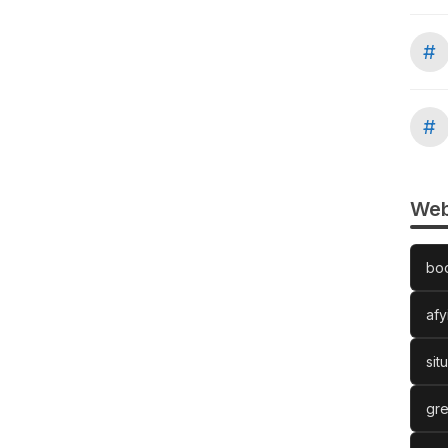
#
#
Web
bo
afy
sit
gre