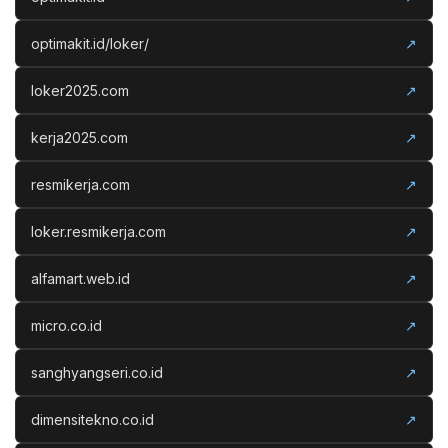
optimakit.id/loker/
↗
loker2025.com
↗
kerja2025.com
↗
resmikerja.com
↗
loker.resmikerja.com
↗
alfamart.web.id
↗
micro.co.id
↗
sanghyangseri.co.id
↗
dimensitekno.co.id
↗