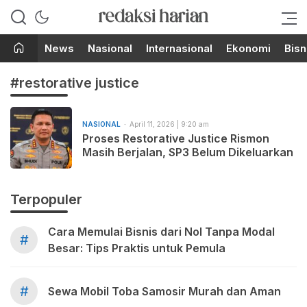
Berita Terupdate dari Redaksi
RedaksiHarian.com
Harian!
News
Nasional
Internasional
Ekonomi
Bisn
#restorative justice
NASIONAL
April 11, 2026 | 9:20 am
Proses Restorative Justice Rismon
Masih Berjalan, SP3 Belum Dikeluarkan
Terpopuler
Cara Memulai Bisnis dari Nol Tanpa Modal
#
Besar: Tips Praktis untuk Pemula
#
Sewa Mobil Toba Samosir Murah dan Aman