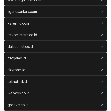
liganusantara.com
↗
kafeilmu.com
↗
telkomtelstra.co.id
↗
dakisemut.co.id
↗
frivgame.id
↗
skyroam.id
↗
teknolimit.id
↗
webkos.co.id
↗
groove.co.id
↗