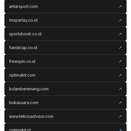
antarsport.com
↗
mixparlay.co.id
↗
sportsbook.co.id
↗
handicap.co.id
↗
freespin.co.id
↗
optimakit.com
↗
kolamberenang.com
↗
bukasuara.com
↗
www.teknoadvisor.com
↗
optimakit.id
↗