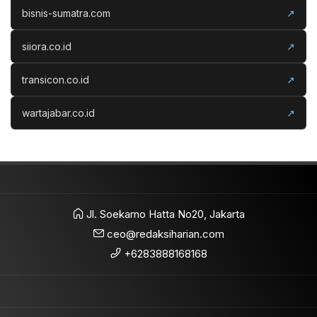
bisnis-sumatra.com
↗
siiora.co.id
↗
transicon.co.id
↗
wartajabar.co.id
↗
Jl. Soekarno Hatta No20, Jakarta
ceo@redaksiharian.com
+6283888168168