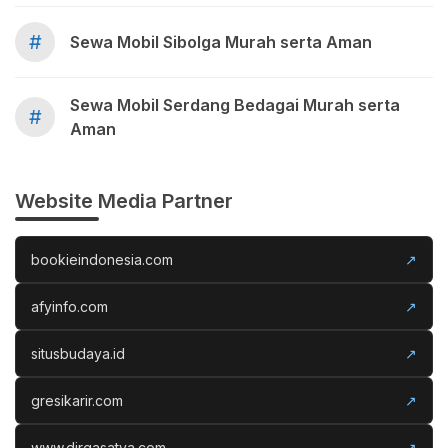
#
Sewa Mobil Sibolga Murah serta Aman
Sewa Mobil Serdang Bedagai Murah serta
#
Aman
Website Media Partner
bookieindonesia.com
↗
afyinfo.com
↗
situsbudaya.id
↗
gresikarir.com
↗
www.dirgasatya.com
↗