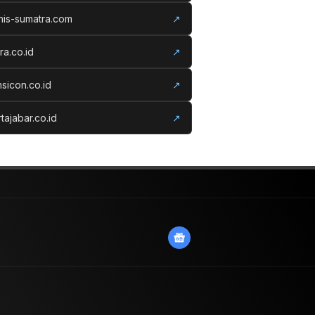
nis-sumatra.com
↗
ora.co.id
↗
nsicon.co.id
↗
tajabar.co.id
↗