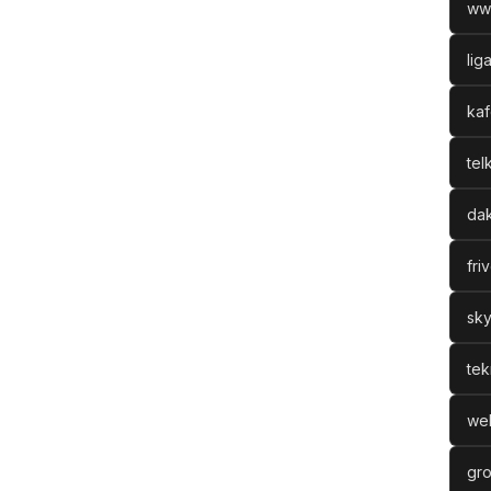
ww
lig
kaf
tel
dak
fri
sky
tek
web
gro