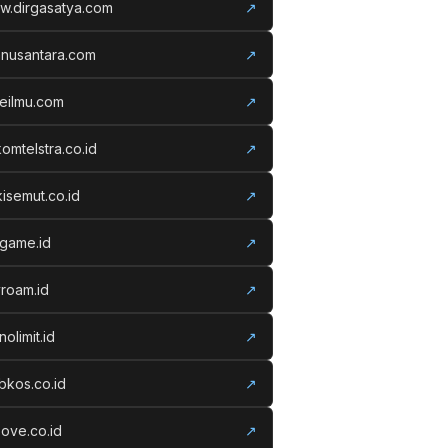
w.dirgasatya.com
↗
anusantara.com
↗
eilmu.com
↗
komtelstra.co.id
↗
isemut.co.id
↗
vgame.id
↗
roam.id
↗
nolimit.id
↗
kos.co.id
↗
ove.co.id
↗