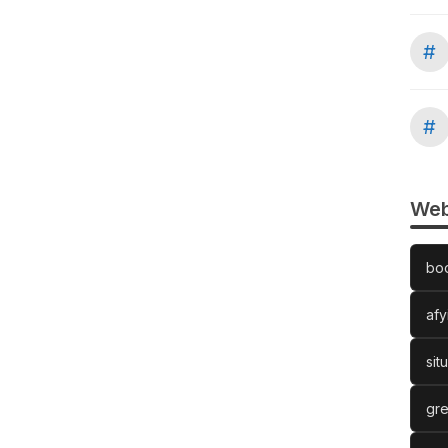
#
#
Web
bo
afy
sit
gre