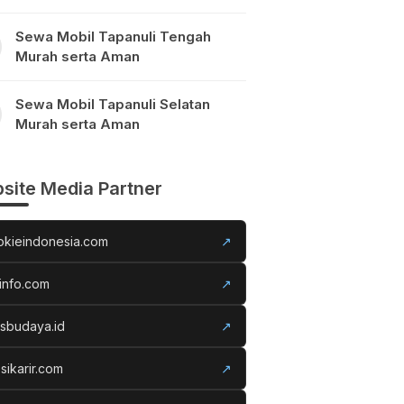
Sewa Mobil Tapanuli Tengah
Murah serta Aman
Sewa Mobil Tapanuli Selatan
Murah serta Aman
site Media Partner
okieindonesia.com
↗
info.com
↗
usbudaya.id
↗
sikarir.com
↗