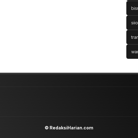
bis
sii
tra
war
© RedaksiHarian.com