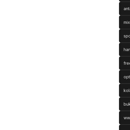
ant
mix
spo
han
fre
opt
ko
bu
ww