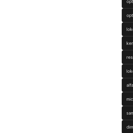
opt
opt
lo
ke
res
lok
alf
mic
san
dim