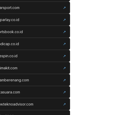
arsport.com
↗
parlay.co.id
↗
rtsbook.co.id
↗
dicap.co.id
↗
espin.co.id
↗
imakit.com
↗
lamberenang.com
↗
kasuara.com
↗
w.teknoadvisor.com
↗