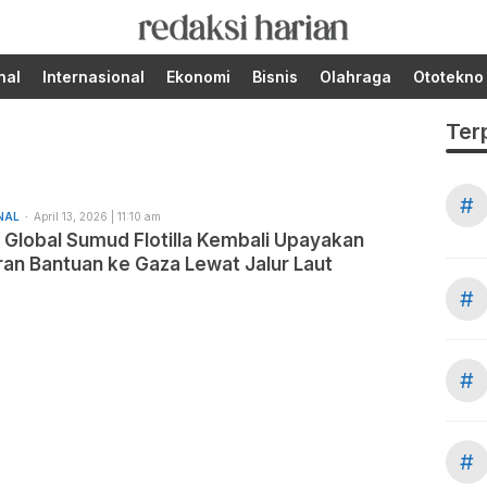
Berita Terupdate dari
RedaksiHarian.com
Redaksi Harian!
nal
Internasional
Ekonomi
Bisnis
Olahraga
Ototekno
Ter
#
NAL
April 13, 2026 | 11:10 am
 Global Sumud Flotilla Kembali Upayakan
an Bantuan ke Gaza Lewat Jalur Laut
#
#
#