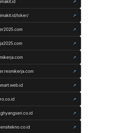
imakit.id
↗
imakit.id/loker/
↗
ker2025.com
↗
rja2025.com
↗
mikerja.com
↗
er.resmikerja.com
↗
amart.web.id
↗
ro.co.id
↗
ghyangseri.co.id
↗
ensitekno.co.id
↗