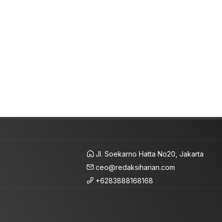
Jl. Soekarno Hatta No20, Jakarta
ceo@redaksiharian.com
+6283888168168