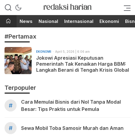
Berita Terupdate dari Redaksi
RedaksiHarian.com
Harian!
News
Nasional
Internasional
Ekonomi
Bisn
#Pertamax
EKONOMI
April 5, 2026 | 6:06 am
Jokowi Apresiasi Keputusan
Pemerintah Tak Kenaikan Harga BBM:
Langkah Berani di Tengah Krisis Global
Terpopuler
Cara Memulai Bisnis dari Nol Tanpa Modal
#
Besar: Tips Praktis untuk Pemula
#
Sewa Mobil Toba Samosir Murah dan Aman