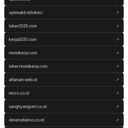
optimakit.id/loker/
↗
loker2025.com
↗
kerja2025.com
↗
resmikerja.com
↗
loker.resmikerja.com
↗
alfamart.web.id
↗
micro.co.id
↗
sanghyangseri.co.id
↗
dimensitekno.co.id
↗