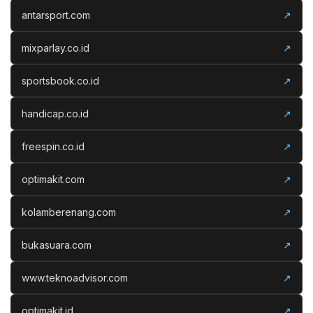
antarsport.com
↗
mixparlay.co.id
↗
sportsbook.co.id
↗
handicap.co.id
↗
freespin.co.id
↗
optimakit.com
↗
kolamberenang.com
↗
bukasuara.com
↗
www.teknoadvisor.com
↗
optimakit.id
↗