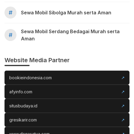
#
Sewa Mobil Sibolga Murah serta Aman
Sewa Mobil Serdang Bedagai Murah serta
#
Aman
Website Media Partner
bookieindonesia.com
↗
afyinfo.com
↗
situsbudaya.id
↗
gresikarir.com
↗
www.dirgasatya.com
↗