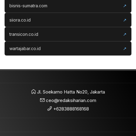
bisnis-sumatra.com
↗
siiora.co.id
↗
transicon.co.id
↗
wartajabar.co.id
↗
Jl. Soekarno Hatta No20, Jakarta
ceo@redaksiharian.com
+6283888168168