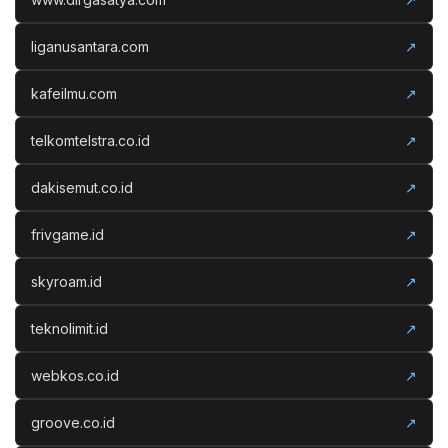
liganusantara.com
↗
kafeilmu.com
↗
telkomtelstra.co.id
↗
dakisemut.co.id
↗
frivgame.id
↗
skyroam.id
↗
teknolimit.id
↗
webkos.co.id
↗
groove.co.id
↗