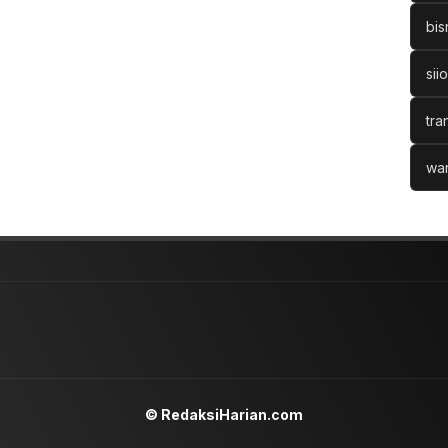
bis
sii
tra
war
© RedaksiHarian.com