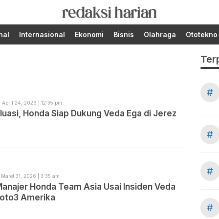
Berita Terupdate dari
RedaksiHarian.com
Redaksi Harian!
nal
Internasional
Ekonomi
Bisnis
Olahraga
Ototekno
Ter
#
April 24, 2026 | 12:35 pm
luasi, Honda Siap Dukung Veda Ega di Jerez
#
#
Maret 31, 2026 | 3:35 am
Manajer Honda Team Asia Usai Insiden Veda
Moto3 Amerika
#