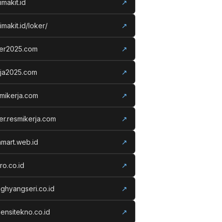
imakit.id
↗
imakit.id/loker/
↗
ker2025.com
↗
rja2025.com
↗
mikerja.com
↗
er.resmikerja.com
↗
amart.web.id
↗
ro.co.id
↗
ghyangseri.co.id
↗
ensitekno.co.id
↗