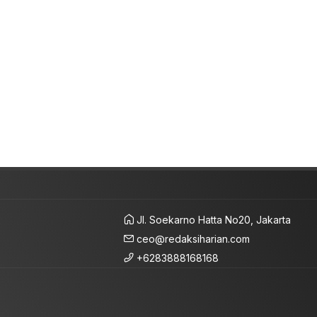
Jl. Soekarno Hatta No20, Jakarta
ceo@redaksiharian.com
+6283888168168