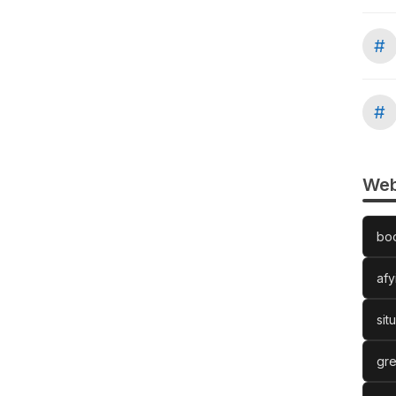
#
#
Web
bo
afy
sit
gre