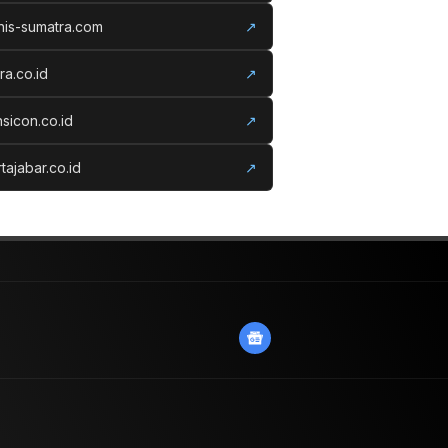
nis-sumatra.com
↗
ora.co.id
↗
nsicon.co.id
↗
tajabar.co.id
↗