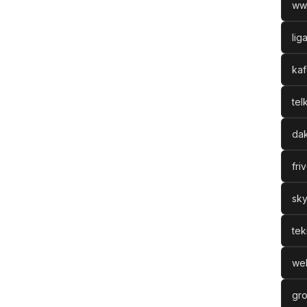
ww
lig
kaf
tel
dak
fri
sky
tek
web
gro