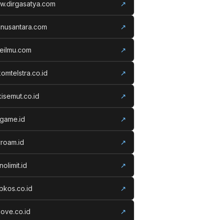
w.dirgasatya.com
↗
anusantara.com
↗
eilmu.com
↗
komtelstra.co.id
↗
isemut.co.id
↗
vgame.id
↗
roam.id
↗
nolimit.id
↗
kos.co.id
↗
ove.co.id
↗