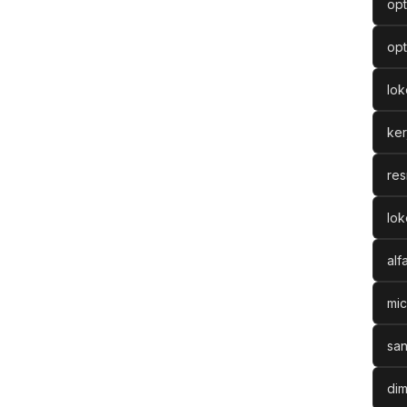
opt
opt
lo
ke
res
lok
alf
mic
san
dim