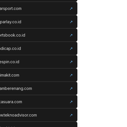
arsport.com
↗
parlay.co.id
↗
rtsbook.co.id
↗
dicap.co.id
↗
espin.co.id
↗
imakit.com
↗
lamberenang.com
↗
kasuara.com
↗
w.teknoadvisor.com
↗