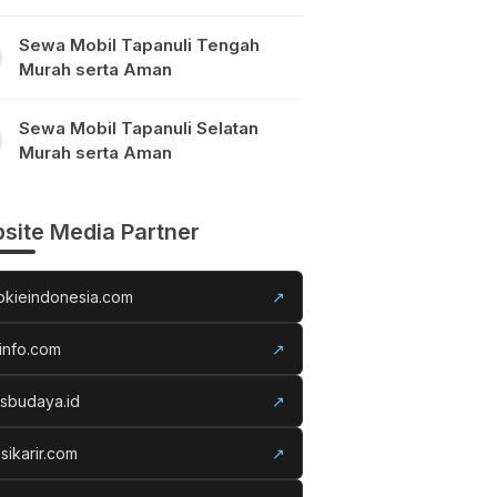
Sewa Mobil Tapanuli Tengah
Murah serta Aman
Sewa Mobil Tapanuli Selatan
Murah serta Aman
site Media Partner
okieindonesia.com
↗
info.com
↗
usbudaya.id
↗
sikarir.com
↗