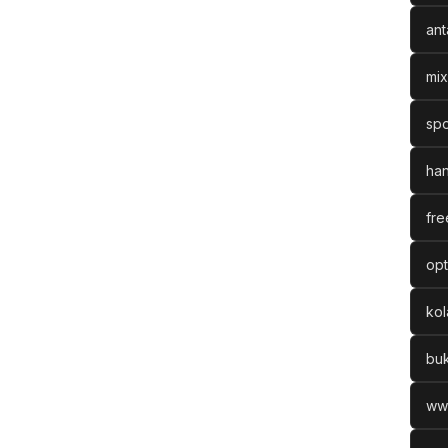
ant
mix
spo
han
fre
opt
ko
bu
ww