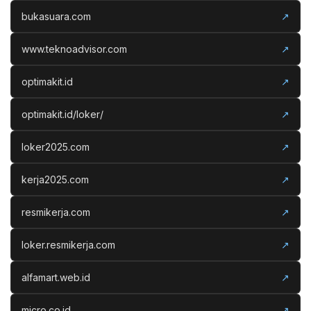
bukasuara.com
↗
www.teknoadvisor.com
↗
optimakit.id
↗
optimakit.id/loker/
↗
loker2025.com
↗
kerja2025.com
↗
resmikerja.com
↗
loker.resmikerja.com
↗
alfamart.web.id
↗
micro.co.id
↗