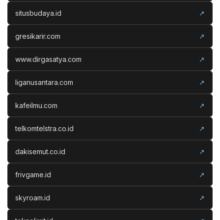
situsbudaya.id
↗
gresikarir.com
↗
www.dirgasatya.com
↗
liganusantara.com
↗
kafeilmu.com
↗
telkomtelstra.co.id
↗
dakisemut.co.id
↗
frivgame.id
↗
skyroam.id
↗