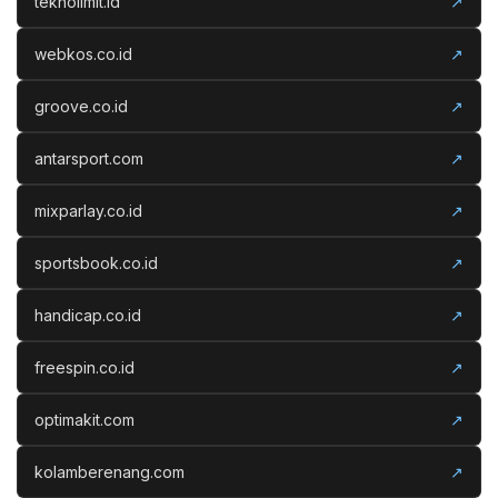
teknolimit.id
↗
webkos.co.id
↗
groove.co.id
↗
antarsport.com
↗
mixparlay.co.id
↗
sportsbook.co.id
↗
handicap.co.id
↗
freespin.co.id
↗
optimakit.com
↗
kolamberenang.com
↗