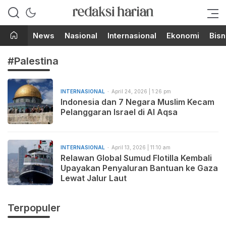
Berita Terupdate dari Redaksi
RedaksiHarian.com
Harian!
News
Nasional
Internasional
Ekonomi
Bisn
#Palestina
INTERNASIONAL
April 24, 2026 | 1:26 pm
Indonesia dan 7 Negara Muslim Kecam
Pelanggaran Israel di Al Aqsa
INTERNASIONAL
April 13, 2026 | 11:10 am
Relawan Global Sumud Flotilla Kembali
Upayakan Penyaluran Bantuan ke Gaza
Lewat Jalur Laut
Terpopuler