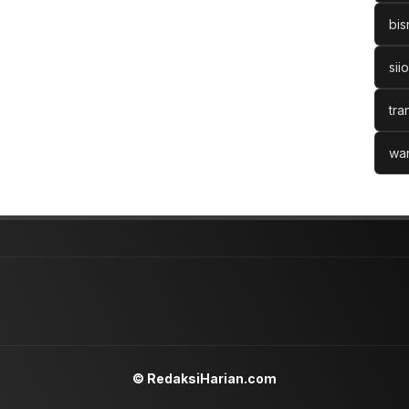
bis
sii
tra
war
© RedaksiHarian.com