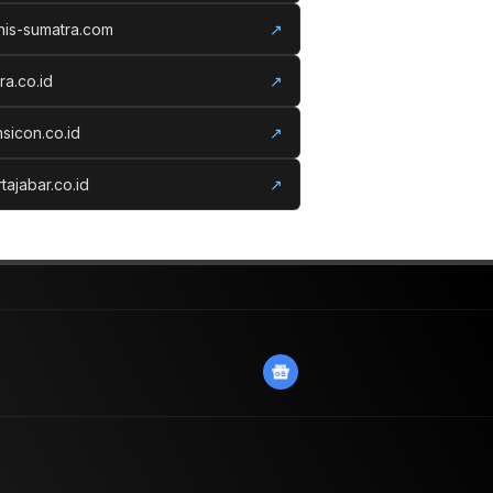
nis-sumatra.com
↗
ora.co.id
↗
nsicon.co.id
↗
tajabar.co.id
↗