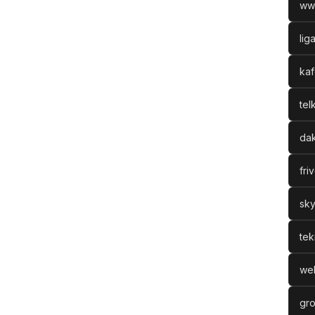
ww
lig
kaf
tel
dak
fri
sky
tek
web
gro