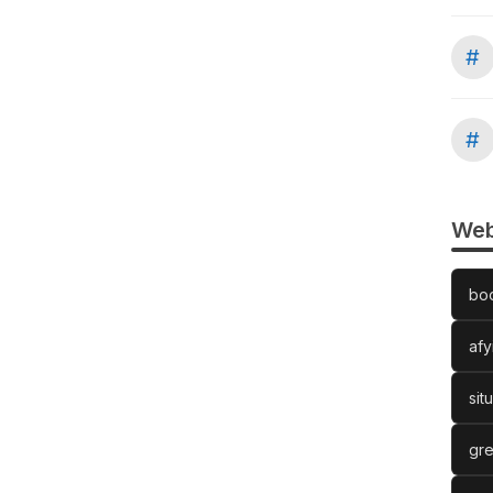
#
#
Web
bo
afy
sit
gre