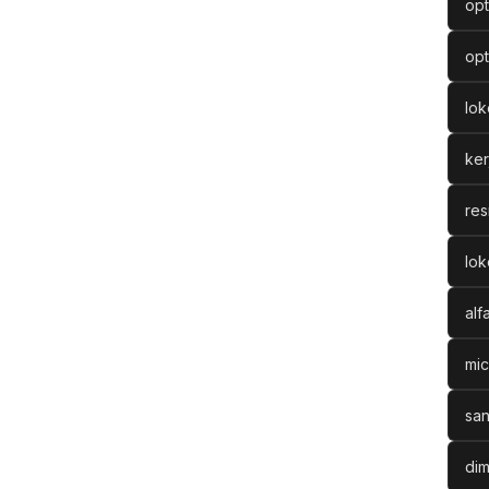
opt
opt
lo
ke
res
lok
alf
mic
san
dim