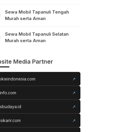
Sewa Mobil Tapanuli Tengah
Murah serta Aman
Sewa Mobil Tapanuli Selatan
Murah serta Aman
site Media Partner
okieindonesia.com
↗
info.com
↗
usbudaya.id
↗
sikarir.com
↗