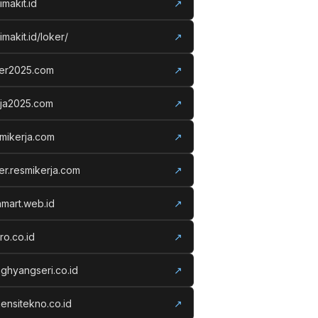
imakit.id
↗
imakit.id/loker/
↗
ker2025.com
↗
rja2025.com
↗
mikerja.com
↗
er.resmikerja.com
↗
amart.web.id
↗
ro.co.id
↗
ghyangseri.co.id
↗
ensitekno.co.id
↗