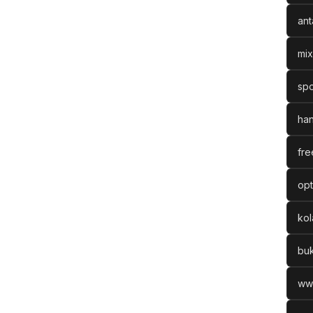
ant
mix
spo
han
fre
opt
ko
bu
ww