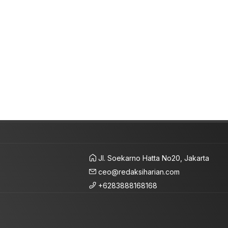
Jl. Soekarno Hatta No20, Jakarta
ceo@redaksiharian.com
+6283888168168