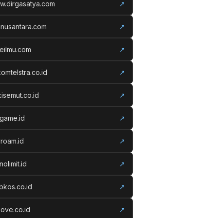
w.dirgasatya.com
↗
anusantara.com
↗
eilmu.com
↗
komtelstra.co.id
↗
isemut.co.id
↗
vgame.id
↗
roam.id
↗
nolimit.id
↗
kos.co.id
↗
ove.co.id
↗