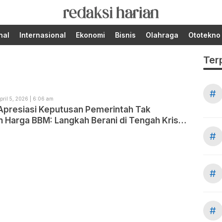
Berita Terupdate dari
RedaksiHarian.com
Redaksi Harian!
nal
Internasional
Ekonomi
Bisnis
Olahraga
Ototekno
Ter
#
pril 5, 2026 | 6:06 am
Apresiasi Keputusan Pemerintah Tak
 Harga BBM: Langkah Berani di Tengah Krisis
#
#
#