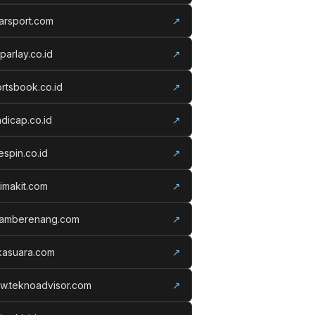
arsport.com
↗
parlay.co.id
↗
rtsbook.co.id
↗
dicap.co.id
↗
espin.co.id
↗
imakit.com
↗
lamberenang.com
↗
kasuara.com
↗
w.teknoadvisor.com
↗