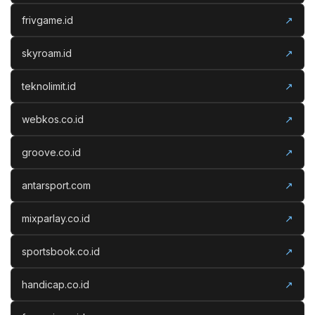
frivgame.id
↗
skyroam.id
↗
teknolimit.id
↗
webkos.co.id
↗
groove.co.id
↗
antarsport.com
↗
mixparlay.co.id
↗
sportsbook.co.id
↗
handicap.co.id
↗