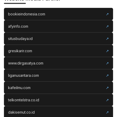
bookieindonesia.com
↗
afyinfo.com
↗
situsbudaya.id
↗
gresikarir.com
↗
www.dirgasatya.com
↗
liganusantara.com
↗
kafeilmu.com
↗
telkomtelstra.co.id
↗
dakisemut.co.id
↗