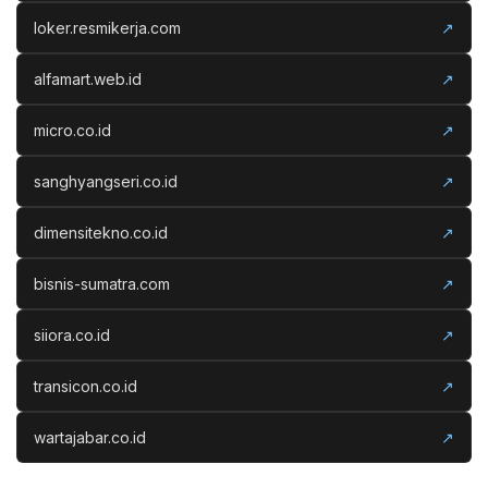
loker.resmikerja.com
↗
alfamart.web.id
↗
micro.co.id
↗
sanghyangseri.co.id
↗
dimensitekno.co.id
↗
bisnis-sumatra.com
↗
siiora.co.id
↗
transicon.co.id
↗
wartajabar.co.id
↗