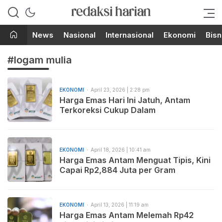
Berita Terupdate dari Redaksi
RedaksiHarian.com
Harian!
News
Nasional
Internasional
Ekonomi
Bisn
#logam mulia
EKONOMI
April 23, 2026 | 2:28 pm
Harga Emas Hari Ini Jatuh, Antam
Terkoreksi Cukup Dalam
EKONOMI
April 18, 2026 | 10:41 am
Harga Emas Antam Menguat Tipis, Kini
Capai Rp2,884 Juta per Gram
EKONOMI
April 13, 2026 | 11:19 am
Harga Emas Antam Melemah Rp42