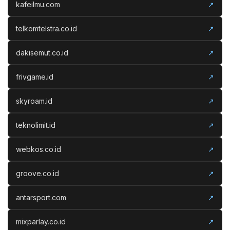
kafeilmu.com
↗
telkomtelstra.co.id
↗
dakisemut.co.id
↗
frivgame.id
↗
skyroam.id
↗
teknolimit.id
↗
webkos.co.id
↗
groove.co.id
↗
antarsport.com
↗
mixparlay.co.id
↗