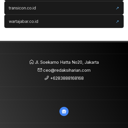
transicon.co.id
↗
wartajabar.co.id
↗
Jl. Soekarno Hatta No20, Jakarta
ceo@redaksiharian.com
+6283888168168