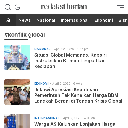
Berita Terupdate dari Redaksi
RedaksiHarian.com
Harian!
News
Nasional
Internasional
Ekonomi
Bisn
#konflik global
NASIONAL
April 22, 2026 | 4:47 pm
Situasi Global Memanas, Kapolri
Instruksikan Brimob Tingkatkan
Kesiapan
EKONOMI
April 5, 2026 | 6:06 am
Jokowi Apresiasi Keputusan
Pemerintah Tak Kenaikan Harga BBM:
Langkah Berani di Tengah Krisis Global
INTERNASIONAL
April 2, 2026 | 4:03 am
Warga AS Keluhkan Lonjakan Harga