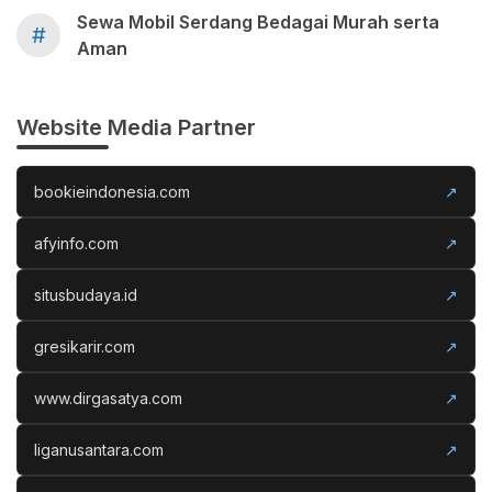
Sewa Mobil Serdang Bedagai Murah serta
#
Aman
Website Media Partner
bookieindonesia.com
↗
afyinfo.com
↗
situsbudaya.id
↗
gresikarir.com
↗
www.dirgasatya.com
↗
liganusantara.com
↗