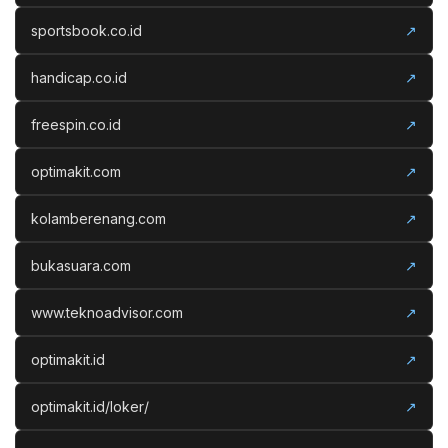
sportsbook.co.id
↗
handicap.co.id
↗
freespin.co.id
↗
optimakit.com
↗
kolamberenang.com
↗
bukasuara.com
↗
www.teknoadvisor.com
↗
optimakit.id
↗
optimakit.id/loker/
↗