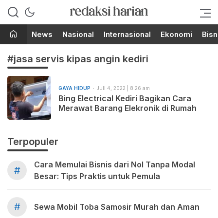
Berita Terupdate dari Redaksi
RedaksiHarian.com
Harian!
News
Nasional
Internasional
Ekonomi
Bisn
#jasa servis kipas angin kediri
GAYA HIDUP
Juli 4, 2022 | 8:26 am
Bing Electrical Kediri Bagikan Cara
Merawat Barang Elekronik di Rumah
Terpopuler
Cara Memulai Bisnis dari Nol Tanpa Modal
#
Besar: Tips Praktis untuk Pemula
#
Sewa Mobil Toba Samosir Murah dan Aman