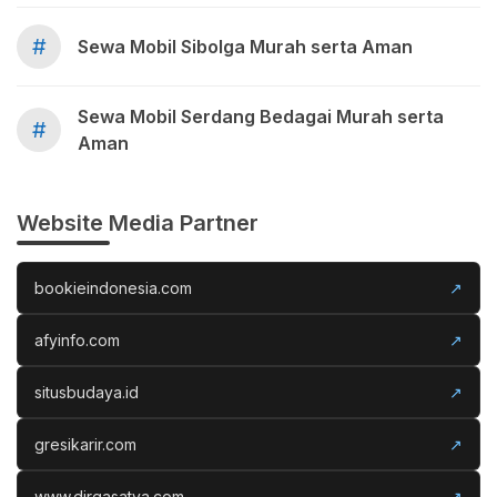
#
Sewa Mobil Sibolga Murah serta Aman
Sewa Mobil Serdang Bedagai Murah serta
#
Aman
Website Media Partner
bookieindonesia.com
↗
afyinfo.com
↗
situsbudaya.id
↗
gresikarir.com
↗
www.dirgasatya.com
↗