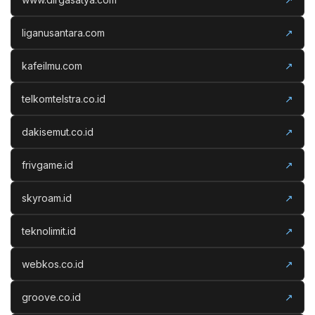
liganusantara.com
↗
kafeilmu.com
↗
telkomtelstra.co.id
↗
dakisemut.co.id
↗
frivgame.id
↗
skyroam.id
↗
teknolimit.id
↗
webkos.co.id
↗
groove.co.id
↗