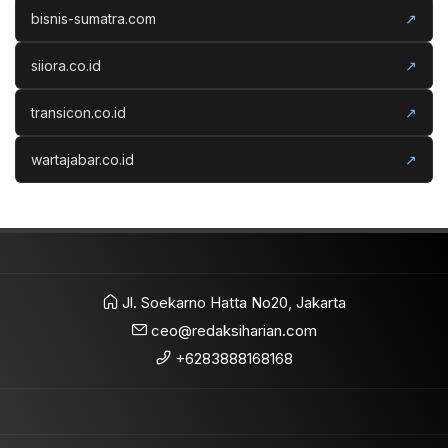
bisnis-sumatra.com
↗
siiora.co.id
↗
transicon.co.id
↗
wartajabar.co.id
↗
Jl. Soekarno Hatta No20, Jakarta
ceo@redaksiharian.com
+6283888168168