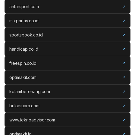
antarsport.com
↗
mixparlay.co.id
↗
sportsbook.co.id
↗
handicap.co.id
↗
freespin.co.id
↗
optimakit.com
↗
kolamberenang.com
↗
bukasuara.com
↗
www.teknoadvisor.com
↗
optimakit.id
↗