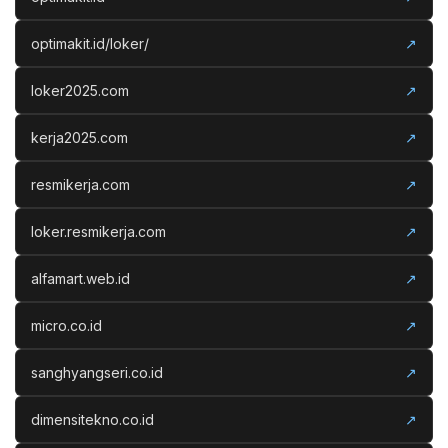
optimakit.id/loker/
↗
loker2025.com
↗
kerja2025.com
↗
resmikerja.com
↗
loker.resmikerja.com
↗
alfamart.web.id
↗
micro.co.id
↗
sanghyangseri.co.id
↗
dimensitekno.co.id
↗