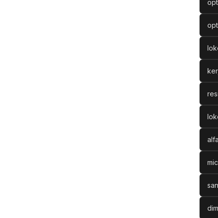
opt
opt
lo
ke
res
lok
alf
mic
san
dim