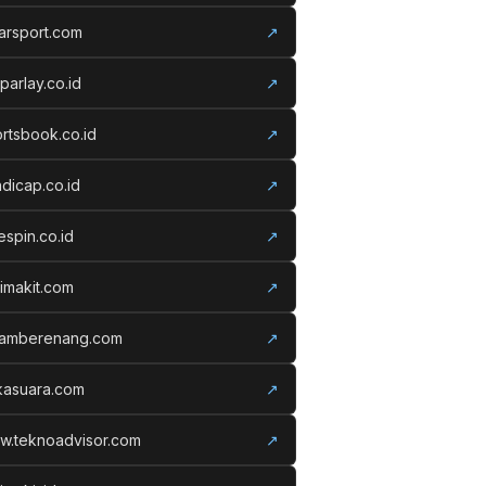
arsport.com
↗
parlay.co.id
↗
rtsbook.co.id
↗
dicap.co.id
↗
espin.co.id
↗
imakit.com
↗
lamberenang.com
↗
kasuara.com
↗
w.teknoadvisor.com
↗