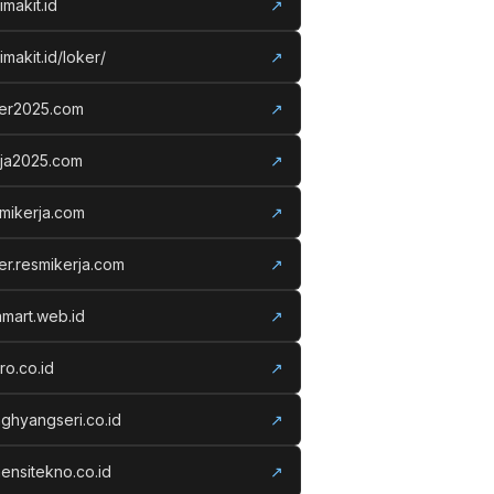
imakit.id
↗
imakit.id/loker/
↗
ker2025.com
↗
rja2025.com
↗
mikerja.com
↗
er.resmikerja.com
↗
amart.web.id
↗
ro.co.id
↗
ghyangseri.co.id
↗
ensitekno.co.id
↗