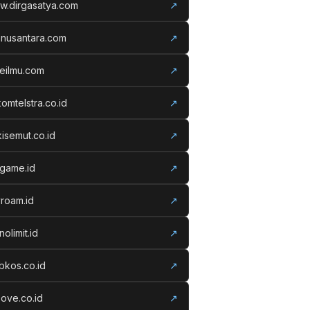
w.dirgasatya.com
↗
anusantara.com
↗
eilmu.com
↗
komtelstra.co.id
↗
isemut.co.id
↗
vgame.id
↗
roam.id
↗
nolimit.id
↗
kos.co.id
↗
ove.co.id
↗