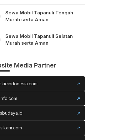
Sewa Mobil Tapanuli Tengah
Murah serta Aman
Sewa Mobil Tapanuli Selatan
Murah serta Aman
site Media Partner
okieindonesia.com
↗
info.com
↗
usbudaya.id
↗
sikarir.com
↗