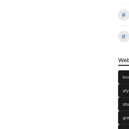
#
#
Web
bo
afy
sit
gre