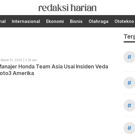
Berita Terupdate dari
RedaksiHarian.com
Redaksi Harian!
nal
Internasional
Ekonomi
Bisnis
Olahraga
Ototekno
Ter
#
Maret 31, 2026 | 3:35 am
Manajer Honda Team Asia Usai Insiden Veda
Moto3 Amerika
#
#
#