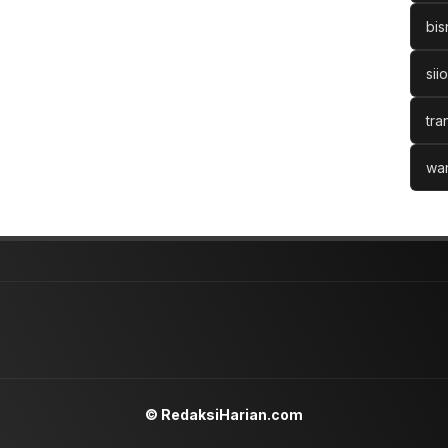
bis
sii
tra
war
© RedaksiHarian.com