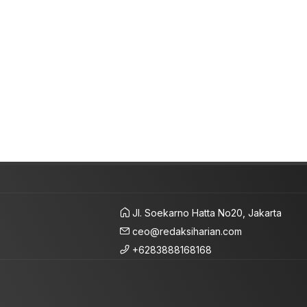
Jl. Soekarno Hatta No20, Jakarta
ceo@redaksiharian.com
+6283888168168