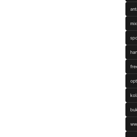
ant
mix
spo
han
fre
opt
ko
bu
ww