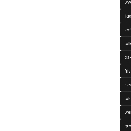
ww
lig
kaf
tel
dak
fri
sky
tek
web
gro