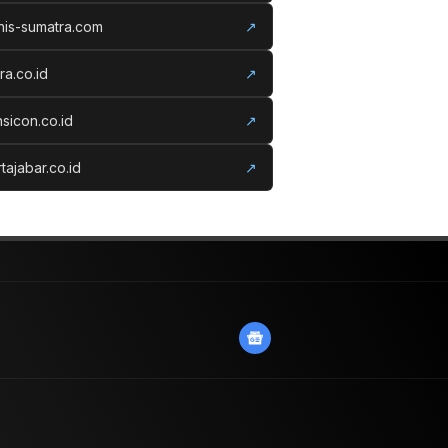
nis-sumatra.com
↗
ora.co.id
↗
nsicon.co.id
↗
tajabar.co.id
↗