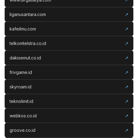
liganusantara.com
↗
kafeilmu.com
↗
telkomtelstra.co.id
↗
dakisemut.co.id
↗
frivgame.id
↗
skyroam.id
↗
teknolimit.id
↗
webkos.co.id
↗
groove.co.id
↗