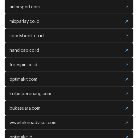
antarsport.com
↗
mixparlay.co.id
↗
sportsbook.co.id
↗
handicap.co.id
↗
freespin.co.id
↗
optimakit.com
↗
kolamberenang.com
↗
bukasuara.com
↗
www.teknoadvisor.com
↗
optimakit.id
↗