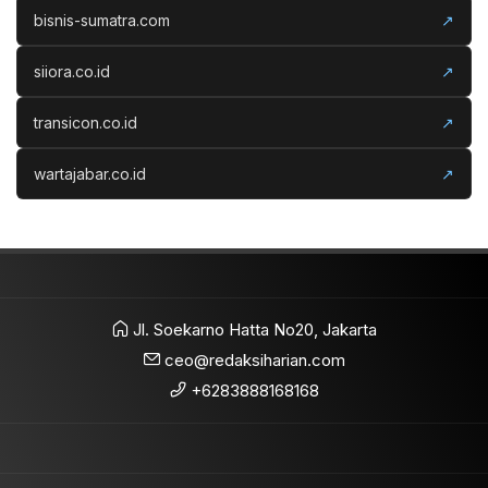
bisnis-sumatra.com
↗
siiora.co.id
↗
transicon.co.id
↗
wartajabar.co.id
↗
Jl. Soekarno Hatta No20, Jakarta
ceo@redaksiharian.com
+6283888168168