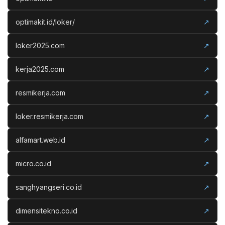
optimakit.id/loker/
↗
loker2025.com
↗
kerja2025.com
↗
resmikerja.com
↗
loker.resmikerja.com
↗
alfamart.web.id
↗
micro.co.id
↗
sanghyangseri.co.id
↗
dimensitekno.co.id
↗