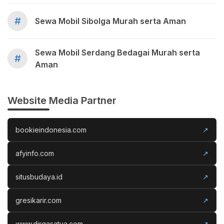
#
Sewa Mobil Sibolga Murah serta Aman
Sewa Mobil Serdang Bedagai Murah serta
#
Aman
Website Media Partner
bookieindonesia.com
↗
afyinfo.com
↗
situsbudaya.id
↗
gresikarir.com
↗
www.dirgasatya.com
↗