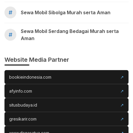
#
Sewa Mobil Sibolga Murah serta Aman
Sewa Mobil Serdang Bedagai Murah serta
#
Aman
Website Media Partner
bookieindonesia.com
↗
afyinfo.com
↗
situsbudaya.id
↗
gresikarir.com
↗
www.dirgasatya.com
↗