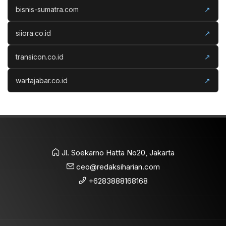
bisnis-sumatra.com
↗
siiora.co.id
↗
transicon.co.id
↗
wartajabar.co.id
↗
Jl. Soekarno Hatta No20, Jakarta
ceo@redaksiharian.com
+6283888168168