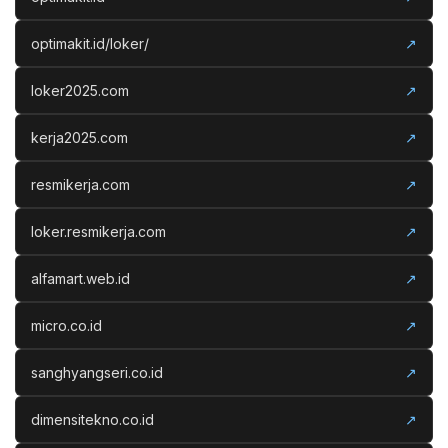
optimakit.id/loker/
↗
loker2025.com
↗
kerja2025.com
↗
resmikerja.com
↗
loker.resmikerja.com
↗
alfamart.web.id
↗
micro.co.id
↗
sanghyangseri.co.id
↗
dimensitekno.co.id
↗