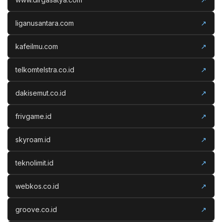
liganusantara.com
↗
kafeilmu.com
↗
telkomtelstra.co.id
↗
dakisemut.co.id
↗
frivgame.id
↗
skyroam.id
↗
teknolimit.id
↗
webkos.co.id
↗
groove.co.id
↗