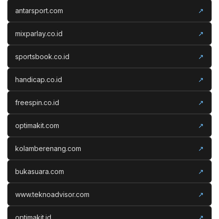
antarsport.com
↗
mixparlay.co.id
↗
sportsbook.co.id
↗
handicap.co.id
↗
freespin.co.id
↗
optimakit.com
↗
kolamberenang.com
↗
bukasuara.com
↗
www.teknoadvisor.com
↗
optimakit.id
↗