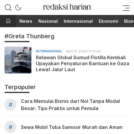
Berita Terupdate dari Redaksi
RedaksiHarian.com
Harian!
News
Nasional
Internasional
Ekonomi
Bisn
#Greta Thunberg
INTERNASIONAL
April 13, 2026 | 11:10 am
Relawan Global Sumud Flotilla Kembali
Upayakan Penyaluran Bantuan ke Gaza
Lewat Jalur Laut
Terpopuler
Cara Memulai Bisnis dari Nol Tanpa Modal
#
Besar: Tips Praktis untuk Pemula
#
Sewa Mobil Toba Samosir Murah dan Aman