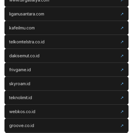
liganusantara.com
↗
kafeilmu.com
↗
telkomtelstra.co.id
↗
dakisemut.co.id
↗
frivgame.id
↗
skyroam.id
↗
teknolimit.id
↗
webkos.co.id
↗
groove.co.id
↗