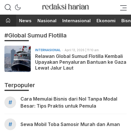
Berita Terupdate dari Redaksi
RedaksiHarian.com
Harian!
News
Nasional
Internasional
Ekonomi
Bisn
#Global Sumud Flotilla
INTERNASIONAL
April 13, 2026 | 11:10 am
Relawan Global Sumud Flotilla Kembali
Upayakan Penyaluran Bantuan ke Gaza
Lewat Jalur Laut
Terpopuler
Cara Memulai Bisnis dari Nol Tanpa Modal
#
Besar: Tips Praktis untuk Pemula
#
Sewa Mobil Toba Samosir Murah dan Aman