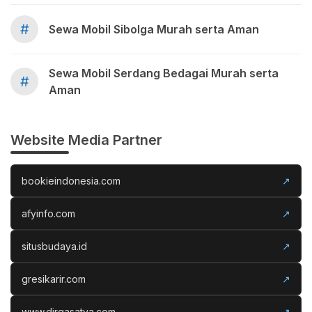
#
Sewa Mobil Sibolga Murah serta Aman
Sewa Mobil Serdang Bedagai Murah serta
#
Aman
Website Media Partner
bookieindonesia.com
↗
afyinfo.com
↗
situsbudaya.id
↗
gresikarir.com
↗
www.dirgasatya.com
↗