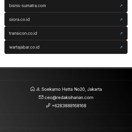
bisnis-sumatra.com
↗
siiora.co.id
↗
transicon.co.id
↗
wartajabar.co.id
↗
Jl. Soekarno Hatta No20, Jakarta
ceo@redaksiharian.com
+6283888168168