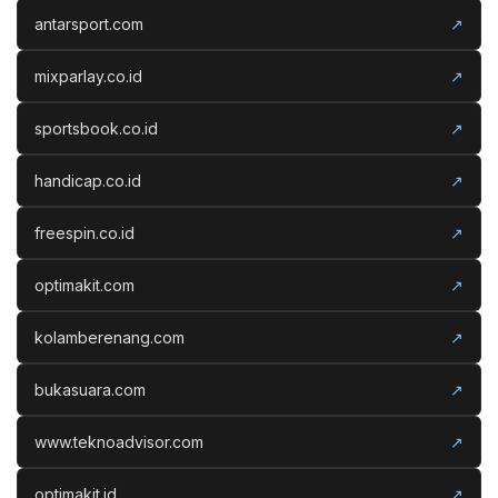
antarsport.com
↗
mixparlay.co.id
↗
sportsbook.co.id
↗
handicap.co.id
↗
freespin.co.id
↗
optimakit.com
↗
kolamberenang.com
↗
bukasuara.com
↗
www.teknoadvisor.com
↗
optimakit.id
↗