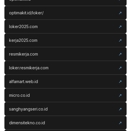
optimakit.id/loker/
↗
loker2025.com
↗
kerja2025.com
↗
resmikerja.com
↗
loker.resmikerja.com
↗
alfamart.web.id
↗
micro.co.id
↗
sanghyangseri.co.id
↗
dimensitekno.co.id
↗