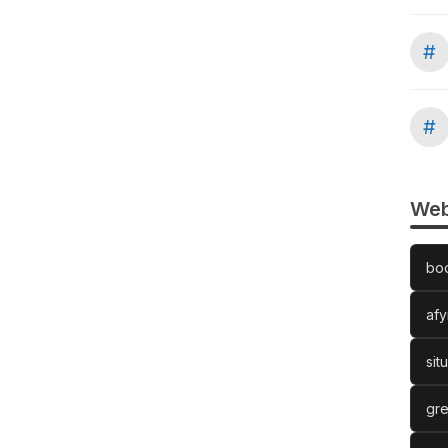
#
#
Web
bo
afy
sit
gre