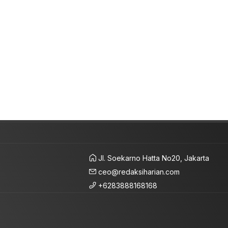
Jl. Soekarno Hatta No20, Jakarta
ceo@redaksiharian.com
+6283888168168