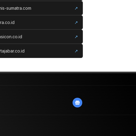
nis-sumatra.com
↗
ora.co.id
↗
nsicon.co.id
↗
tajabar.co.id
↗