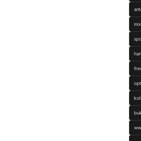
ant
mix
spo
han
fre
opt
ko
bu
ww