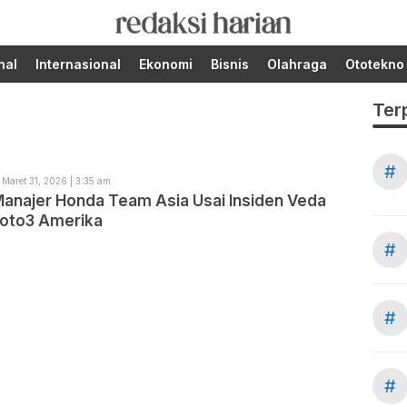
Berita Terupdate dari
RedaksiHarian.com
Redaksi Harian!
nal
Internasional
Ekonomi
Bisnis
Olahraga
Ototekno
Ter
#
Maret 31, 2026 | 3:35 am
Manajer Honda Team Asia Usai Insiden Veda
Moto3 Amerika
#
#
#