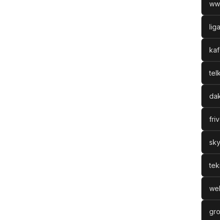
ww
lig
kaf
tel
dak
fri
sky
tek
web
gro