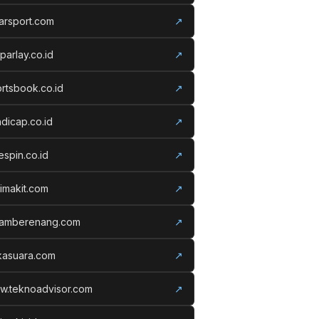
arsport.com
↗
parlay.co.id
↗
rtsbook.co.id
↗
dicap.co.id
↗
espin.co.id
↗
imakit.com
↗
lamberenang.com
↗
kasuara.com
↗
w.teknoadvisor.com
↗