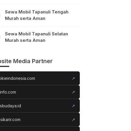
Sewa Mobil Tapanuli Tengah
Murah serta Aman
Sewa Mobil Tapanuli Selatan
Murah serta Aman
site Media Partner
okieindonesia.com
↗
info.com
↗
usbudaya.id
↗
sikarir.com
↗