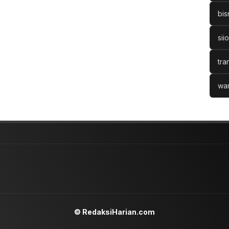
bis
sii
tra
war
© RedaksiHarian.com