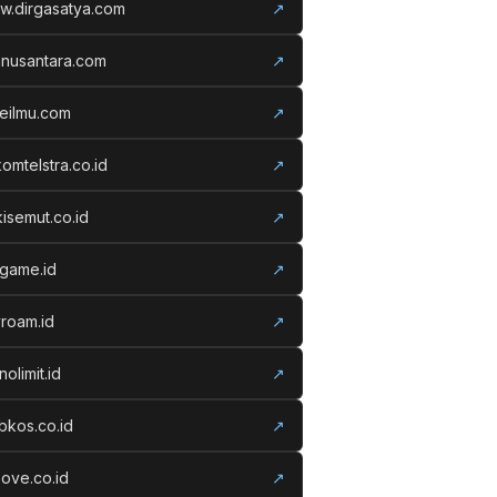
w.dirgasatya.com
↗
anusantara.com
↗
eilmu.com
↗
komtelstra.co.id
↗
isemut.co.id
↗
vgame.id
↗
roam.id
↗
nolimit.id
↗
kos.co.id
↗
ove.co.id
↗