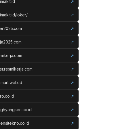
imakit.id
↗
imakit.id/loker/
↗
ker2025.com
↗
rja2025.com
↗
mikerja.com
↗
er.resmikerja.com
↗
amart.web.id
↗
ro.co.id
↗
ghyangseri.co.id
↗
ensitekno.co.id
↗