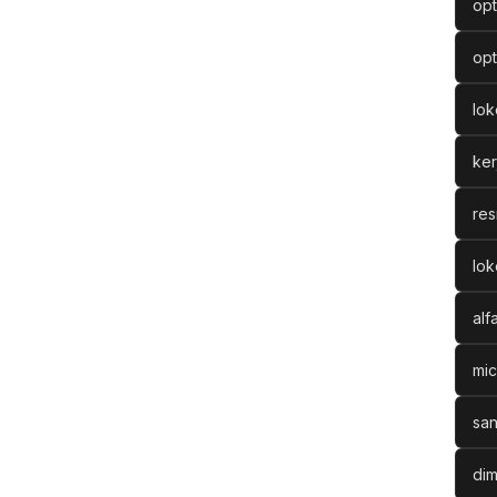
opt
opt
lo
ke
res
lok
alf
mic
san
dim