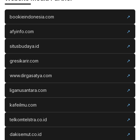
bookieindonesia.com
↗
afyinfo.com
↗
situsbudaya.id
↗
gresikarir.com
↗
www.dirgasatya.com
↗
liganusantara.com
↗
kafeilmu.com
↗
telkomtelstra.co.id
↗
dakisemut.co.id
↗