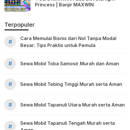
Princess | Banjir MAXWIN
Terpopuler
Cara Memulai Bisnis dari Nol Tanpa Modal
#
Besar: Tips Praktis untuk Pemula
#
Sewa Mobil Toba Samosir Murah dan Aman
#
Sewa Mobil Tebing Tinggi Murah serta Aman
#
Sewa Mobil Tapanuli Utara Murah serta Aman
Sewa Mobil Tapanuli Tengah Murah serta
#