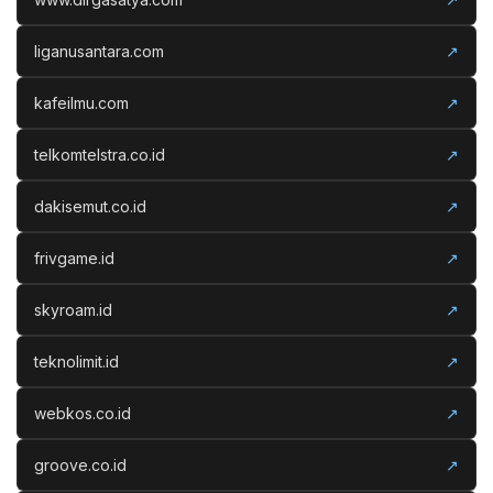
liganusantara.com
↗
kafeilmu.com
↗
telkomtelstra.co.id
↗
dakisemut.co.id
↗
frivgame.id
↗
skyroam.id
↗
teknolimit.id
↗
webkos.co.id
↗
groove.co.id
↗