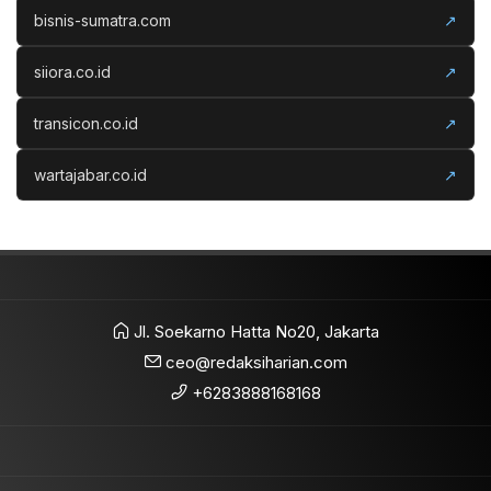
bisnis-sumatra.com
↗
siiora.co.id
↗
transicon.co.id
↗
wartajabar.co.id
↗
Jl. Soekarno Hatta No20, Jakarta
ceo@redaksiharian.com
+6283888168168