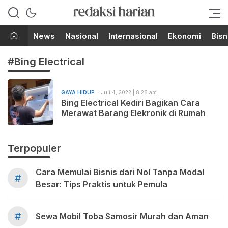
Berita Terupdate dari Redaksi
RedaksiHarian.com
Harian!
News
Nasional
Internasional
Ekonomi
Bisn
#Bing Electrical
GAYA HIDUP
Juli 4, 2022 | 8:26 am
Bing Electrical Kediri Bagikan Cara
Merawat Barang Elekronik di Rumah
Terpopuler
Cara Memulai Bisnis dari Nol Tanpa Modal
#
Besar: Tips Praktis untuk Pemula
#
Sewa Mobil Toba Samosir Murah dan Aman