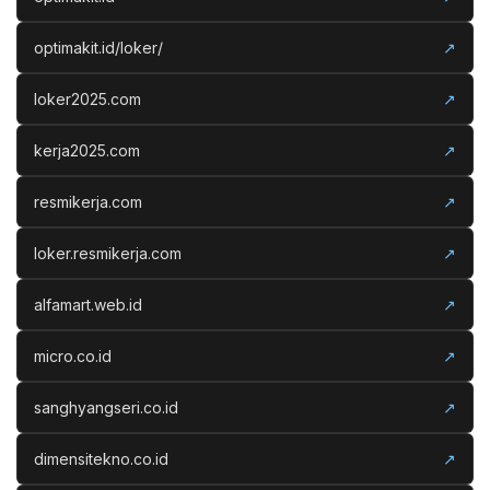
optimakit.id/loker/
↗
loker2025.com
↗
kerja2025.com
↗
resmikerja.com
↗
loker.resmikerja.com
↗
alfamart.web.id
↗
micro.co.id
↗
sanghyangseri.co.id
↗
dimensitekno.co.id
↗