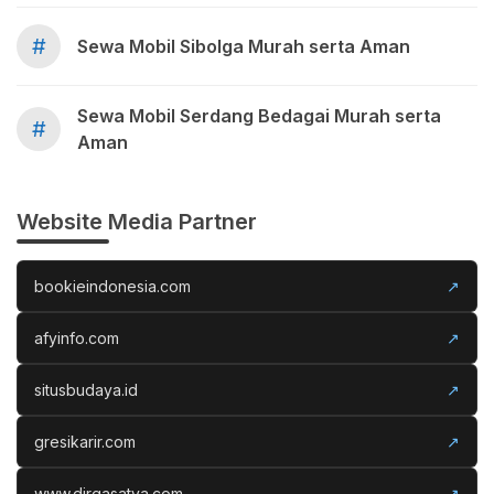
#
Sewa Mobil Sibolga Murah serta Aman
Sewa Mobil Serdang Bedagai Murah serta
#
Aman
Website Media Partner
bookieindonesia.com
↗
afyinfo.com
↗
situsbudaya.id
↗
gresikarir.com
↗
www.dirgasatya.com
↗