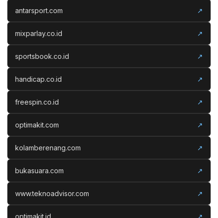
antarsport.com
↗
mixparlay.co.id
↗
sportsbook.co.id
↗
handicap.co.id
↗
freespin.co.id
↗
optimakit.com
↗
kolamberenang.com
↗
bukasuara.com
↗
www.teknoadvisor.com
↗
optimakit.id
↗