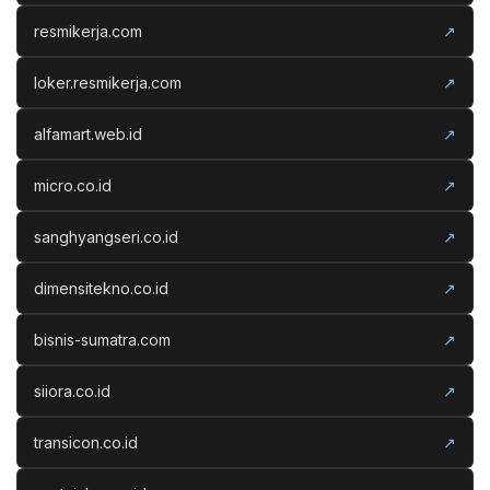
resmikerja.com
↗
loker.resmikerja.com
↗
alfamart.web.id
↗
micro.co.id
↗
sanghyangseri.co.id
↗
dimensitekno.co.id
↗
bisnis-sumatra.com
↗
siiora.co.id
↗
transicon.co.id
↗