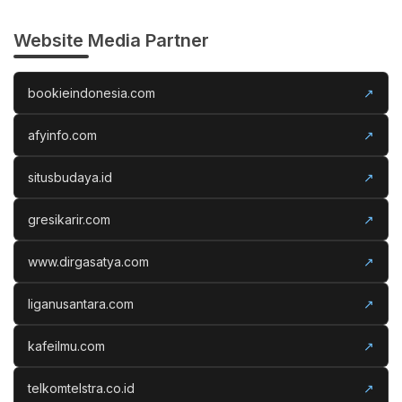
Website Media Partner
bookieindonesia.com
↗
afyinfo.com
↗
situsbudaya.id
↗
gresikarir.com
↗
www.dirgasatya.com
↗
liganusantara.com
↗
kafeilmu.com
↗
telkomtelstra.co.id
↗