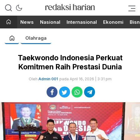
Berita Terupdate dari Redaksi
RedaksiHarian.com
Harian!
News
Nasional
Internasional
Ekonomi
Bisn
Olahraga
Taekwondo Indonesia Perkuat
Komitmen Raih Prestasi Dunia
Oleh
Admin 001
pada April 16, 2026 | 3:31 pm