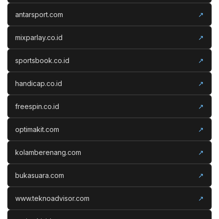
antarsport.com
↗
mixparlay.co.id
↗
sportsbook.co.id
↗
handicap.co.id
↗
freespin.co.id
↗
optimakit.com
↗
kolamberenang.com
↗
bukasuara.com
↗
www.teknoadvisor.com
↗