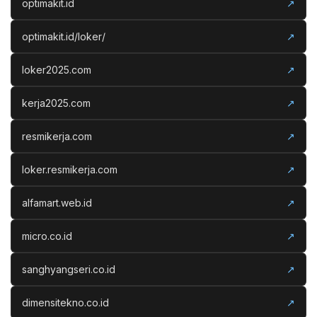
optimakit.id
↗
optimakit.id/loker/
↗
loker2025.com
↗
kerja2025.com
↗
resmikerja.com
↗
loker.resmikerja.com
↗
alfamart.web.id
↗
micro.co.id
↗
sanghyangseri.co.id
↗
dimensitekno.co.id
↗