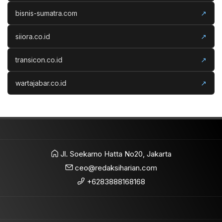
bisnis-sumatra.com
↗
siiora.co.id
↗
transicon.co.id
↗
wartajabar.co.id
↗
Jl. Soekarno Hatta No20, Jakarta
ceo@redaksiharian.com
+6283888168168