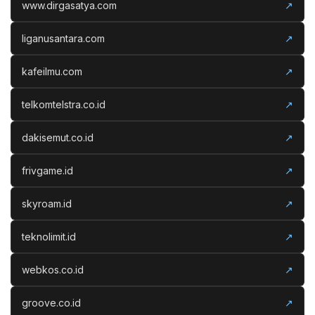
www.dirgasatya.com
↗
liganusantara.com
↗
kafeilmu.com
↗
telkomtelstra.co.id
↗
dakisemut.co.id
↗
frivgame.id
↗
skyroam.id
↗
teknolimit.id
↗
webkos.co.id
↗
groove.co.id
↗