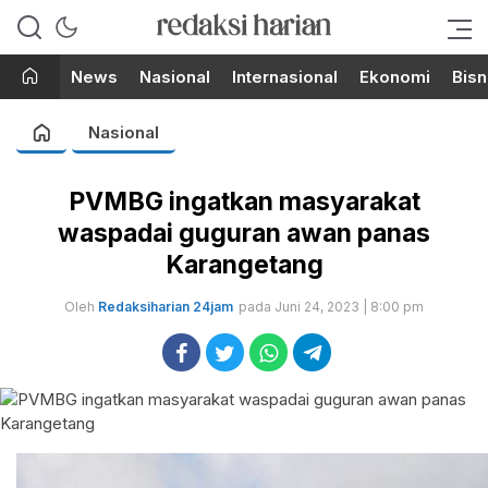
Berita Terupdate dari Redaksi
RedaksiHarian.com
Harian!
News
Nasional
Internasional
Ekonomi
Bisn
Nasional
PVMBG ingatkan masyarakat
waspadai guguran awan panas
Karangetang
Oleh
Redaksiharian 24jam
pada Juni 24, 2023 | 8:00 pm