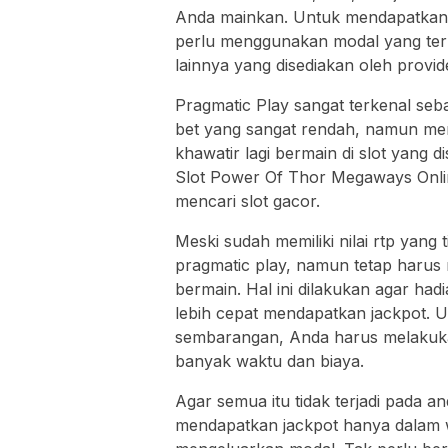
Anda mainkan. Untuk mendapatkan ja
perlu menggunakan modal yang terla
lainnya yang disediakan oleh provid
Pragmatic Play sangat terkenal seb
bet yang sangat rendah, namun men
khawatir lagi bermain di slot yang d
Slot Power Of Thor Megaways Onlin
mencari slot gacor.
Meski sudah memiliki nilai rtp yan
pragmatic play, namun tetap harus 
bermain. Hal ini dilakukan agar ha
lebih cepat mendapatkan jackpot. U
sembarangan, Anda harus melakuka
banyak waktu dan biaya.
Agar semua itu tidak terjadi pada 
mendapatkan jackpot hanya dalam wa