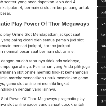
opt
ah scatter yang anda dapatkan lebih dari 4.
kelipatan 4, bermain di slot ini berpeluang untuk
opt
besar.
atic Play Power Of Thor Megaways
lo
play Online Slot Mendapatkan jackpot saat
ke
 yang paling dicari oleh semua pemain judi slot
emain mencari jackpot, karena jackpot
res
 nominal besar saat bermain slot online.
lok
dengan mudah tentunya tidak ada salahnya,
empengaruhinya. Permainan yang Anda pilih juga
alf
permainan slot online memiliki tingkat kemenangan
 mimin merekomendasikan untuk memainkan game
mic
 game slot online ini memiliki tingkat
andingkan dengan yang lainnya.
san
TP Slot Power Of Thor Megaways pragmatic play
dim
nya slot online gacor yang sangat cocok untuk