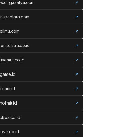
w.dirgasatya.com
↗
anusantara.com
↗
eilmu.com
↗
komtelstra.co.id
↗
isemut.co.id
↗
vgame.id
↗
roam.id
↗
nolimit.id
↗
kos.co.id
↗
ove.co.id
↗