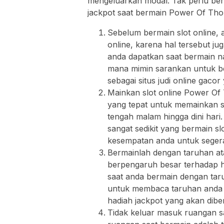
mengeluarkan modal. Tak perlu berl
jackpot saat bermain Power Of Tho
Sebelum bermain slot online, a
online, karena hal tersebut j
anda dapatkan saat bermain nan
mana mimin sarankan untuk ber
sebagai situs judi online gaco
Mainkan slot online Power Of
yang tepat untuk memainkan s
tengah malam hingga dini hari.
sangat sedikit yang bermain 
kesempatan anda untuk segera
Bermainlah dengan taruhan atau
berpengaruh besar terhadap 
saat anda bermain dengan taru
untuk membaca taruhan anda
hadiah jackpot yang akan dibe
Tidak keluar masuk ruangan s