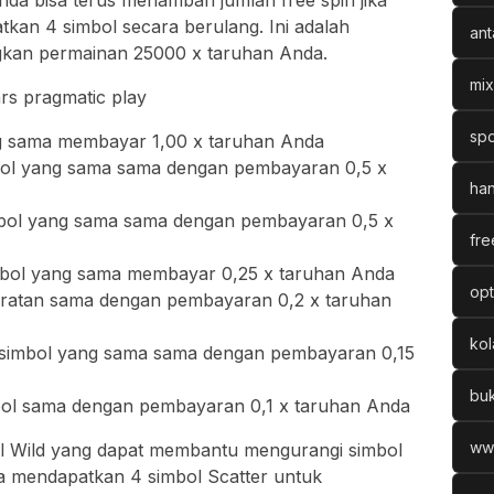
kan 4 simbol secara berulang. Ini adalah
ant
an permainan 25000 x taruhan Anda.
mix
rs pragmatic play
spo
ng sama membayar 1,00 x taruhan Anda
mbol yang sama sama dengan pembayaran 0,5 x
han
simbol yang sama sama dengan pembayaran 0,5 x
fre
bol yang sama membayar 0,25 x taruhan Anda
opt
aratan sama dengan pembayaran 0,2 x taruhan
ko
 simbol yang sama sama dengan pembayaran 0,15
bu
bol sama dengan pembayaran 0,1 x taruhan Anda
ww
ol Wild yang dapat membantu mengurangi simbol
da mendapatkan 4 simbol Scatter untuk