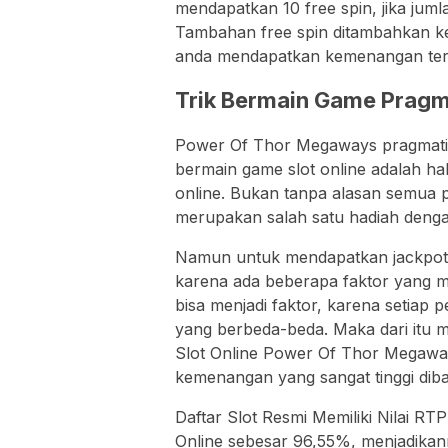
mendapatkan 10 free spin, jika juml
Tambahan free spin ditambahkan ke 
anda mendapatkan kemenangan ter
Trik Bermain Game Pragm
Power Of Thor Megaways pragmatic 
bermain game slot online adalah hal
online. Bukan tanpa alasan semua p
merupakan salah satu hadiah dengan
Namun untuk mendapatkan jackpot 
karena ada beberapa faktor yang m
bisa menjadi faktor, karena setiap 
yang berbeda-beda. Maka dari itu
Slot Online Power Of Thor Megaways,
kemenangan yang sangat tinggi dib
Daftar Slot Resmi Memiliki Nilai R
Online sebesar 96,55%, menjadikan