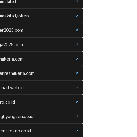
imakit.id
↗
imakit.id/loker/
↗
ker2025.com
↗
rja2025.com
↗
mikerja.com
↗
er.resmikerja.com
↗
amart.web.id
↗
ro.co.id
↗
ghyangseri.co.id
↗
ensitekno.co.id
↗