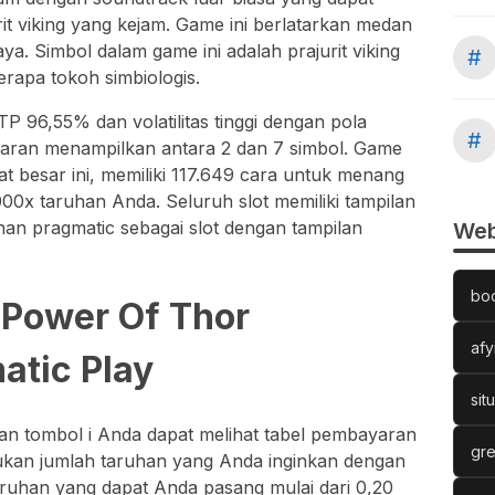
 viking yang kejam. Game ini berlatarkan medan
ya. Simbol dalam game ini adalah prajurit viking
#
rapa tokoh simbiologis.
RTP 96,55% dan volatilitas tinggi dengan pola
#
utaran menampilkan antara 2 dan 7 simbol. Game
 besar ini, memiliki 117.649 cara untuk menang
0x taruhan Anda. Seluruh slot memiliki tampilan
nan pragmatic sebagai slot dengan tampilan
Web
bo
Power Of Thor
afy
tic Play
sit
n tombol i Anda dapat melihat tabel pembayaran
gre
ukan jumlah taruhan yang Anda inginkan dengan
ruhan yang dapat Anda pasang mulai dari 0,20