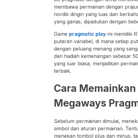
membawa permainan dengan prajurit
nordik dingin yang luas dan berbaha
yang ganas, dipadukan dengan bebe
Game
pragmatic play
ini memiliki 
putaran variabel, di mana setiap p
dengan peluang menang yang sangat
dan hadiah kemenangan sebesar 500
yang luar biasa, menjadikan permai
terbaik.
Cara Memainkan 
Megaways Pragma
Sebelum permainan dimulai, meneka
simbol dan aturan permainan. Tent
menekan tombol plus dan minus, ta