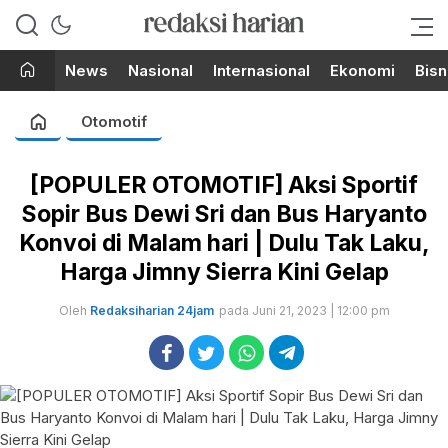
Berita Terupdate dari Redaksi
RedaksiHarian.com
Harian!
News
Nasional
Internasional
Ekonomi
Bisn
Otomotif
[POPULER OTOMOTIF] Aksi Sportif
Sopir Bus Dewi Sri dan Bus Haryanto
Konvoi di Malam hari | Dulu Tak Laku,
Harga Jimny Sierra Kini Gelap
Oleh
Redaksiharian 24jam
pada Juni 21, 2023 | 12:00 pm