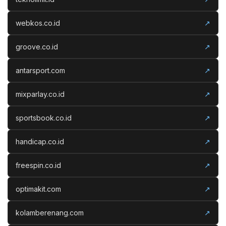
webkos.co.id
↗
groove.co.id
↗
antarsport.com
↗
mixparlay.co.id
↗
sportsbook.co.id
↗
handicap.co.id
↗
freespin.co.id
↗
optimakit.com
↗
kolamberenang.com
↗