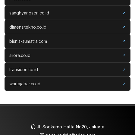
sanghyangseri.co.id
↗
dimensitekno.co.id
↗
bisnis-sumatra.com
↗
siiora.co.id
↗
transicon.co.id
↗
wartajabar.co.id
↗
Jl. Soekarno Hatta No20, Jakarta