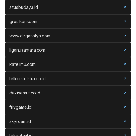
situsbudaya.id
↗
gresikarir.com
↗
www.dirgasatya.com
↗
liganusantara.com
↗
kafeilmu.com
↗
telkomtelstra.co.id
↗
dakisemut.co.id
↗
frivgame.id
↗
skyroam.id
↗
teknolimit.id
↗