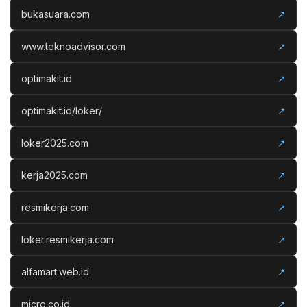
bukasuara.com
↗
www.teknoadvisor.com
↗
optimakit.id
↗
optimakit.id/loker/
↗
loker2025.com
↗
kerja2025.com
↗
resmikerja.com
↗
loker.resmikerja.com
↗
alfamart.web.id
↗
micro.co.id
↗