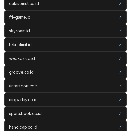
dakisemut.co.id
↗
frivgame.id
↗
skyroam.id
↗
teknolimit.id
↗
webkos.co.id
↗
groove.co.id
↗
antarsport.com
↗
mixparlay.co.id
↗
sportsbook.co.id
↗
handicap.co.id
↗