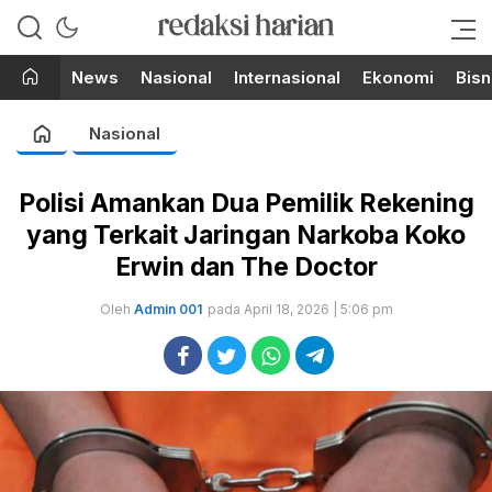
Berita Terupdate dari Redaksi
RedaksiHarian.com
Harian!
News
Nasional
Internasional
Ekonomi
Bisn
Nasional
Polisi Amankan Dua Pemilik Rekening
yang Terkait Jaringan Narkoba Koko
Erwin dan The Doctor
Oleh
Admin 001
pada April 18, 2026 | 5:06 pm