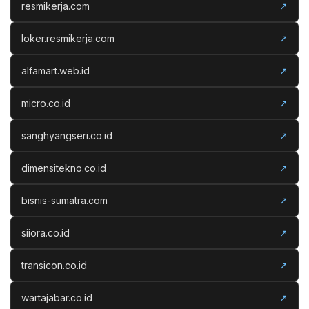
resmikerja.com
↗
loker.resmikerja.com
↗
alfamart.web.id
↗
micro.co.id
↗
sanghyangseri.co.id
↗
dimensitekno.co.id
↗
bisnis-sumatra.com
↗
siiora.co.id
↗
transicon.co.id
↗
wartajabar.co.id
↗