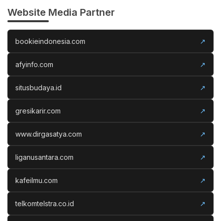
Website Media Partner
bookieindonesia.com
↗
afyinfo.com
↗
situsbudaya.id
↗
gresikarir.com
↗
www.dirgasatya.com
↗
liganusantara.com
↗
kafeilmu.com
↗
telkomtelstra.co.id
↗