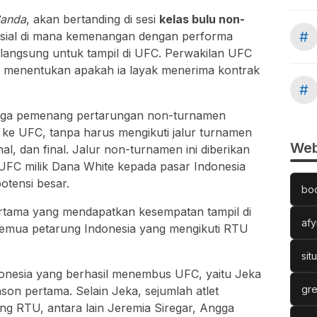
anda
, akan bertanding di sesi
kelas bulu non-
#
sial di mana kemenangan dengan performa
langsung untuk tampil di UFC. Perwakilan UFC
k menentukan apakah ia layak menerima kontrak
#
tiga pemenang pertarungan non-turnamen
 ke UFC, tanpa harus mengikuti jalur turnamen
Web
nal, dan final. Jalur non-turnamen ini diberikan
 UFC milik
Dana White
kepada pasar Indonesia
otensi besar.
bo
ertama yang mendapatkan kesempatan tampil di
afy
semua petarung Indonesia yang mengikuti RTU
sit
ndonesia yang berhasil menembus UFC, yaitu
Jeka
gre
ason pertama. Selain Jeka, sejumlah atlet
ang RTU, antara lain
Jeremia Siregar
,
Angga