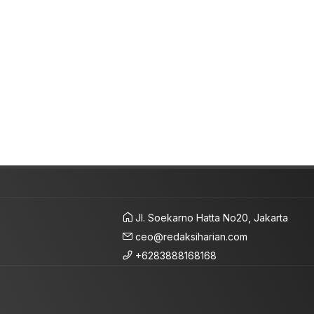
Jl. Soekarno Hatta No20, Jakarta
ceo@redaksiharian.com
+6283888168168