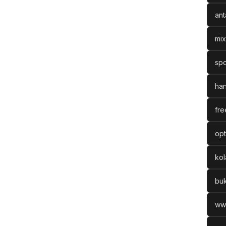
ant
mix
spo
han
fre
opt
ko
bu
ww