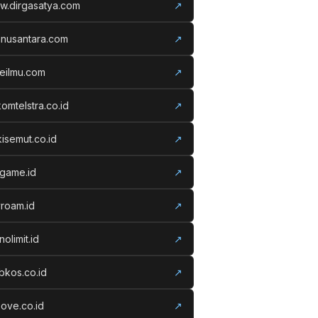
w.dirgasatya.com
↗
anusantara.com
↗
eilmu.com
↗
komtelstra.co.id
↗
isemut.co.id
↗
vgame.id
↗
roam.id
↗
nolimit.id
↗
kos.co.id
↗
ove.co.id
↗