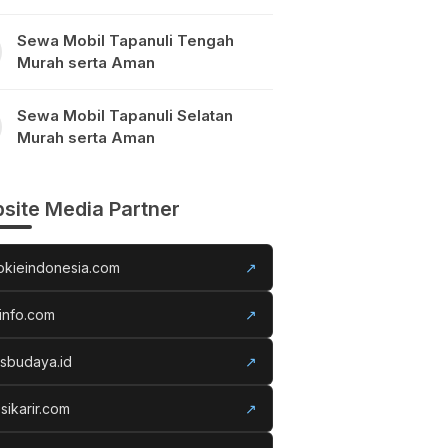
Sewa Mobil Tapanuli Tengah
Murah serta Aman
Sewa Mobil Tapanuli Selatan
Murah serta Aman
site Media Partner
okieindonesia.com
↗
info.com
↗
usbudaya.id
↗
sikarir.com
↗