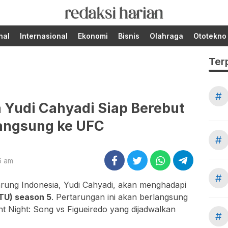
Berita Terupdate dari
RedaksiHarian.com
Redaksi Harian!
nal
Internasional
Ekonomi
Bisnis
Olahraga
Ototekno
Ter
#
 Yudi Cahyadi Siap Berebut
Langsung ke UFC
#
6 am
#
rung Indonesia,
Yudi Cahyadi
, akan menghadapi
TU) season 5
. Pertarungan ini akan berlangsung
ht Night: Song vs Figueiredo yang dijadwalkan
#