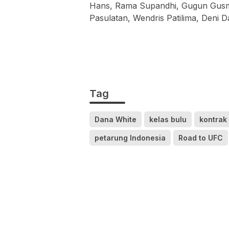
Hans
,
Rama Supandhi
,
Gugun Gus
Pasulatan
,
Wendris Patilima
,
Deni D
Tag
Dana White
kelas bulu
kontrak
petarung Indonesia
Road to UFC