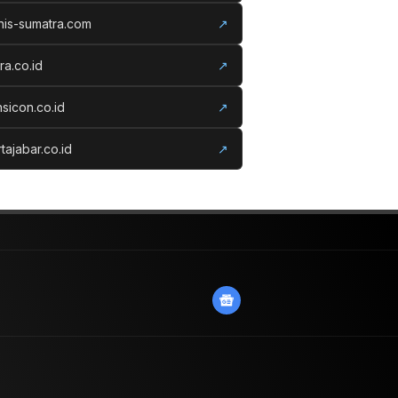
nis-sumatra.com
↗
ora.co.id
↗
nsicon.co.id
↗
tajabar.co.id
↗