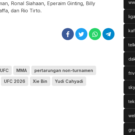
ww
man
,
Ronal Siahaan
,
Eperaim Ginting
,
Billy
affa
, dan
Rio Tirto
.
lig
kaf
tel
dak
 UFC
MMA
pertarungan non-turnamen
fri
UFC 2026
Xie Bin
Yudi Cahyadi
sky
tek
web
gro