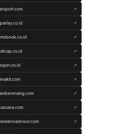
arsport.com
↗
parlay.co.id
↗
rtsbook.co.id
↗
dicap.co.id
↗
espin.co.id
↗
imakit.com
↗
lamberenang.com
↗
kasuara.com
↗
w.teknoadvisor.com
↗