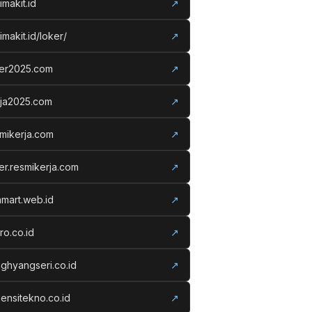
imakit.id
↗
imakit.id/loker/
↗
ker2025.com
↗
rja2025.com
↗
mikerja.com
↗
er.resmikerja.com
↗
amart.web.id
↗
ro.co.id
↗
ghyangseri.co.id
↗
ensitekno.co.id
↗