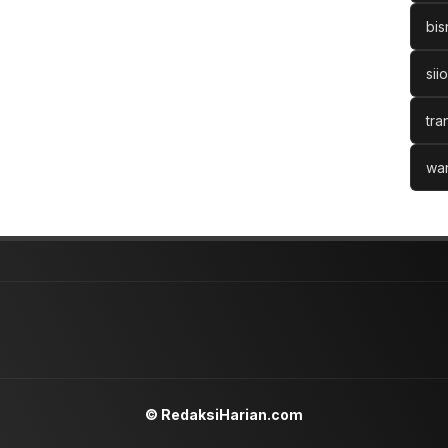
bis
sii
tra
war
© RedaksiHarian.com