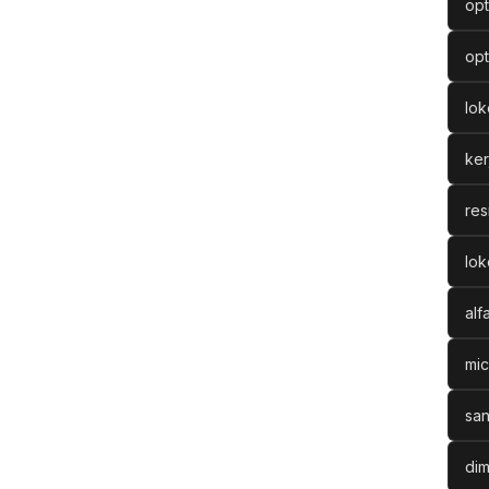
opt
opt
lo
ke
res
lok
alf
mic
san
dim